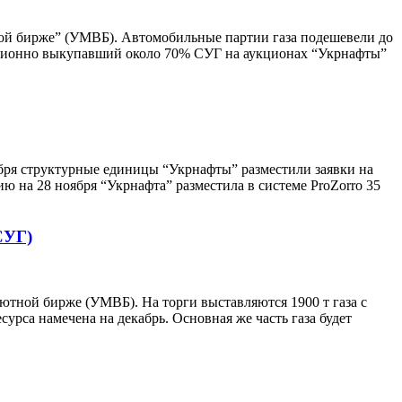
ной бирже” (УМВБ). Автомобильные партии газа подешевели до
иционно выкупавший около 70% СУГ на аукционах “Укрнафты”
ября структурные единицы “Укрнафты” разместили заявки на
ю на 28 ноября “Укрнафта” разместила в системе ProZorro 35
СУГ)
ютной бирже (УМВБ). На торги выставляются 1900 т газа с
рса намечена на декабрь. Основная же часть газа будет
В