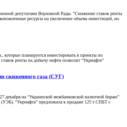
звученной депутатами Верховной Рады. “Снижение ставок ренты
сэкономленные ресурсы на увеличение объема инвестиций, но
., которые планируется инвестировать в проекты по
ставок ренты на добычу нефти позволит “Укрнафте”
нн сжиженного газа (СУГ)
 27 декабря на “Украинской межбанковской валютной бирже”
 (УЭБ). “Укрнафта” предложила к продаже 125 т СПБТ с