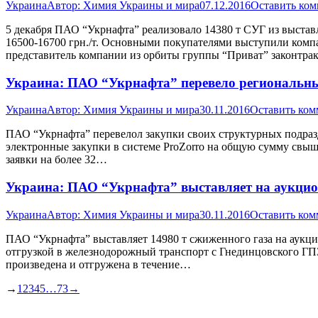
Украина
Автор:
Химия Украины и мира
07.12.2016
Оставить ко
5 декабря ПАО “Укрнафта” реализовало 14380 т СУГ из выста
16500-16700 грн./т. Основными покупателями выступили ком
представитель компании из орбиты группы “Приват” законтра
Украина: ПАО “Укрнафта” перевело региональные
Украина
Автор:
Химия Украины и мира
30.11.2016
Оставить ком
ПАО “Укрнафта” перевелол закупки своих структурных подразд
электронные закупки в системе ProZorro на общую сумму свыше 
заявки на более 32…
Украина: ПАО “Укрнафта” выставляет на аукцион
Украина
Автор:
Химия Украины и мира
30.11.2016
Оставить ком
ПАО “Укрнафта” выставляет 14980 т сжиженного газа на аукцио
отгрузкой в железнодорожный транспорт с Гнединцовского ГПЗ 
произведена и отгружена в течение…
→
1
2
3
4
5
…
73
→