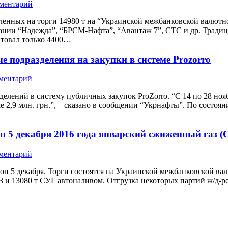
мментарий
вленных на торги 14980 т на “Украинской межбанковской валют
пании “Надежда”, “БРСМ-Нафта”, “Авантаж 7”, СТС и др. Трад
ктовал только 4400…
 подразделения на закупки в системе Prozorro
ментарий
елений в систему публичных закупок ProZorro. “C 14 по 28 но
2,9 млн. грн.”, – сказано в сообщении “Укрнафты”. По состояни
 5 декабря 2016 года январский сжиженный газ (
ментарий
н 5 декабря. Торги состоятся на Украинской межбанковской вал
и 13080 т СУГ автоналивом. Отгрузка некоторых партий ж/д-ресу