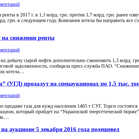
мментарий
енты в 2017 г. в 1,3 млрд. грн. против 1,7 млрд. грн. ранее о
рд. грн. в следующем году. Компания хотела бы направить все 
 на снижении ренты
мментарий
 на добычу сырой нефти дополнительно сэкономить 1,3 млрд. грн
говой задолженности, сообщила пресс-служба ПАО. “Снижение 
ния хотела…
(УГД) продадут на спецаукционах по 1,5 тыс. то
мментарий
продаже газа для нужд населения 1465 т СУГ. Торги состоятся
кцион, который пройдет на “Украинской энергетической бирже”
ом.…
а аукционе 5 декабря 2016 года подешевел