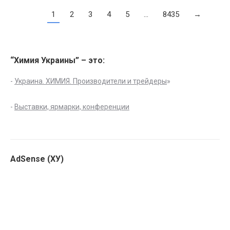
1
2
3
4
5
…
8435
→
“Химия Украины” – это:
-
Украина. ХИМИЯ. Производители и трейдеры
»
-
Выставки, ярмарки, конференции
AdSense (ХУ)