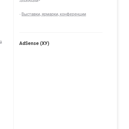
-
Выставки, ярмарки, конференции
й
AdSense (ХУ)