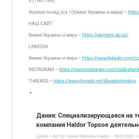
Х (TWITTER)
Україна понад усе ! (Химия Украины и мира) –
https
НАШ САЙТ
Химия Украины и мира –
https://ukrchem.dp.ua/
LINKEDIN
Химия Украины и мира –
https://www.linkedin.com/
INSTAGRAM –
https://www.instagram.com/sadoshen
THREADS –
https://www.threads.net/@sadoshenkos
Дания: Специализирующаяся на т
компания Haldor Topsoe деятельн
Дания
Автор:
Химия Украины и мира
08.05.2022