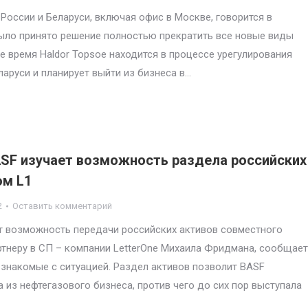
России и Беларуси, включая офис в Москве, говорится в
было принято решение полностью прекратить все новые виды
е время Haldor Topsoe находится в процессе урегулирования
аруси и планирует выйти из бизнеса в…
ASF изучает возможность раздела российских
ом L1
2
Оставить комментарий
т возможность передачи российских активов совместного
артнеру в СП – компании LetterOne Михаила Фридмана, сообщает
, знакомые с ситуацией. Раздел активов позволит BASF
 из нефтегазового бизнеса, против чего до сих пор выступала