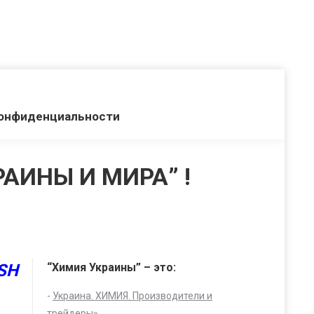
конфиденциальности
АИНЫ И МИРА” !
SH
“Химия Украины” – это:
-
Украина. ХИМИЯ. Производители и
и
трейдеры
»