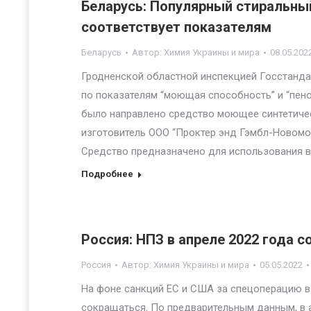
Беларусь: Популярный стиральны
соответствует показателям
Беларусь
Автор:
Химия Украины и мира
08.05.202
Гродненской областной инспекцией Госстандар
по показателям “моющая способность” и “пе
было направлено средство моющее синтетичес
изготовитель ООО “Проктер энд Гэмбл-Новомоск
Средство предназначено для использования в
Подробнее
Россия: НПЗ в апреле 2022 года с
Россия
Автор:
Химия Украины и мира
05.05.2022
На фоне санкций ЕС и США за спецоперацию в
сокращаться. По предварительным данным, в ап