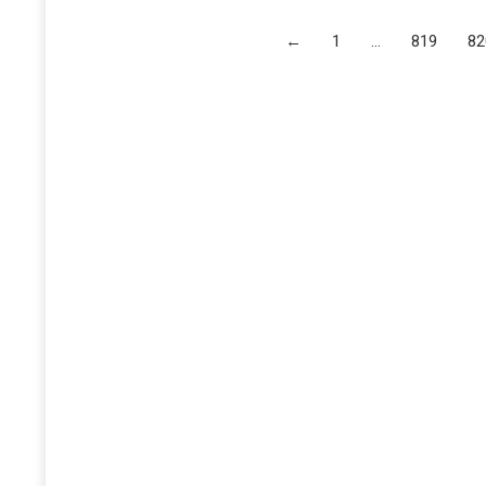
←
1
…
819
82