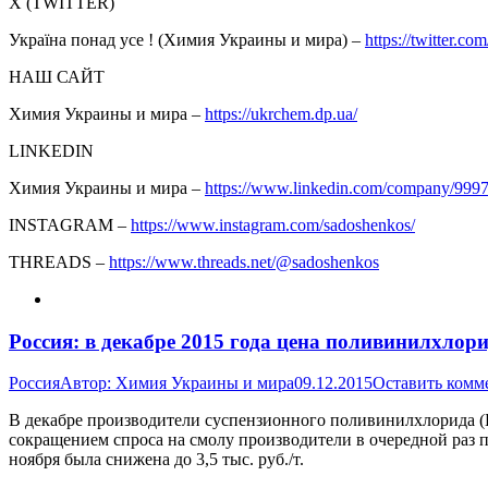
Х (TWITTER)
Україна понад усе ! (Химия Украины и мира) –
https://twitter.com
НАШ САЙТ
Химия Украины и мира –
https://ukrchem.dp.ua/
LINKEDIN
Химия Украины и мира –
https://www.linkedin.com/company/999
INSTAGRAM –
https://www.instagram.com/sadoshenkos/
THREADS –
https://www.threads.net/@sadoshenkos
Россия: в декабре 2015 года цена поливинилхлор
Россия
Автор:
Химия Украины и мира
09.12.2015
Оставить комм
В декабре производители суспензионного поливинилхлорида (П
сокращением спроса на смолу производители в очередной раз 
ноября была снижена до 3,5 тыс. руб./т.