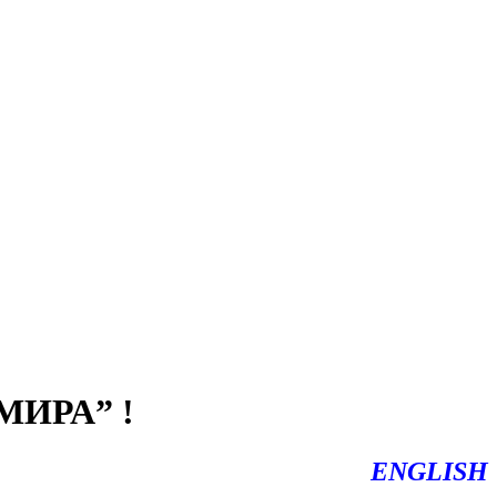
ИРА” !
ENGLISH