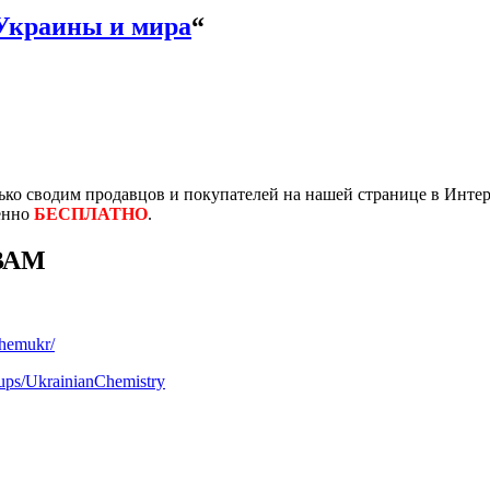
Украины и мира
“
ко сводим продавцов и покупателей на нашей странице в Интер
енно
БЕСПЛАТНО
.
ВАМ
chemukr/
ups/UkrainianChemistry