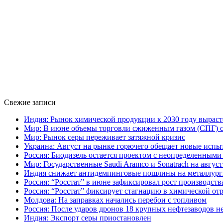
Свежие записи
Индия: Рынок химической продукции к 2030 году выраст
Мир: В июне объемы торговли сжиженным газом (СПГ) сн
Мир: Рынок серы переживает затяжной кризис
Украина: Август на рынке горючего обещает новые испы
Россия: Биодизель остается проектом с неопределенным
Мир: Государственные Saudi Aramco и Sonatrach на авгу
Индия снижает антидемпинговые пошлины на металлург
Россия: “Росстат” в июне зафиксировал рост производств
Россия: “Росстат” фиксирует стагнацию в химической от
Молдова: На заправках начались перебои с топливом
Россия: После ударов дронов 18 крупных нефтезаводов н
Индия: Экспорт серы приостановлен