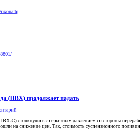
/rixonattq
78801/
ида (ПВХ) продолжает падать
ентарий
ВХ-С) столкнулись с серьезным давлением со стороны перерабо
пошли на снижение цен. Так, стоимость суспензионного поливи