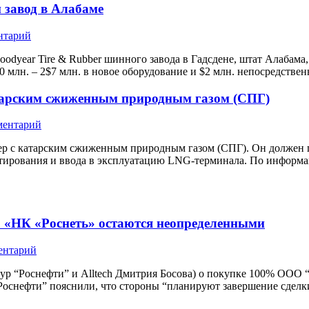
завод в Алабаме
нтарий
dyear Tire & Rubber шинного завода в Гадсдене, штат Алабама,
30 млн. – 2$7 млн. в новое оборудование и $2 млн. непосредстве
атарским сжиженным природным газом (СПГ)
ментарий
ер с катарским сжиженным природным газом (СПГ). Он должен пр
тестирования и ввода в эксплуатацию LNG-терминала. По инфор
 «НК «Роснеть» остаются неопределенными
ентарий
Роснефти” и Alltech Дмитрия Босова) о покупке 100% ООО “Печо
 “Роснефти” пояснили, что стороны “планируют завершение сделк