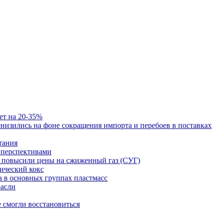
ет на 20-35%
изились на фоне сокращения импорта и перебоев в поставках
тания
и перспективами
ст повысили цены на сжиженный газ (СУГ)
ический кокс
а в основных группах пластмасс
расли
е смогли восстановиться