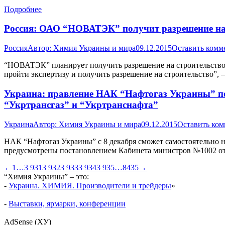
Подробнее
Россия: ОАО “НОВАТЭК” получит разрешение на с
Россия
Автор:
Химия Украины и мира
09.12.2015
Оставить комм
“НОВАТЭК” планирует получить разрешение на строительство за
пройти экспертизу и получить разрешение на строительство”, 
Украина: правление НАК “Нафтогаз Украины” п
“Укртрансгаз” и “Укртранснафта”
Украина
Автор:
Химия Украины и мира
09.12.2015
Оставить ко
НАК “Нафтогаз Украины” с 8 декабря сможет самостоятельно 
предусмотрены постановлением Кабинета министров №1002 от 5
←
1
…
3 931
3 932
3 933
3 934
3 935
…
8435
→
“Химия Украины” – это:
-
Украина. ХИМИЯ. Производители и трейдеры
»
-
Выставки, ярмарки, конференции
AdSense (ХУ)