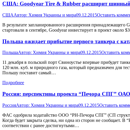
США: Goodyear Tire & Rubber расширит шинный 
США
Автор:
Химия Украины и мира
09.12.2015
Оставить комме
В результате запланированного расширения принадлежащего Goo
стартовали в сентябре, Goodyear инвестирует в проект около $
Польша ожидает прибытие первого танкера с к
Польша
Автор:
Химия Украины и мира
09.12.2015
Оставить ком
11 декабря в польский порт Свиноустье впервые прибудет танк
120 млн. куб. м природного газа, который предназначен для 
Польшу поставит самый…
Подробнее
Россия: перспективы проекта “Печора СПГ” ОАО
Россия
Автор:
Химия Украины и мира
09.12.2015
Оставить комм
ФАС одобрила ходатайство ООО “РН-Печора СПГ” (СП структур “
Когда будет закрыта сделка, ни одна из сторон не сообщает. В
соответствии с ранее достигнутыми…