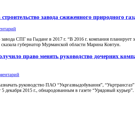
троительство завода сжиженного природного газа
ентарий
вода СПГ на Гыдане в 2017 г. “В 2016 г. компания планирует з
– сказала губернатор Мурманской области Марина Ковтун.
олучило право менять руководство дочерних ком
мментарий
назначать руководство ПАО “Укргазвыдобування”, “Укртрансгаз
 декабря 2015 г., обнародованным в газете “Урядовый курьер”.