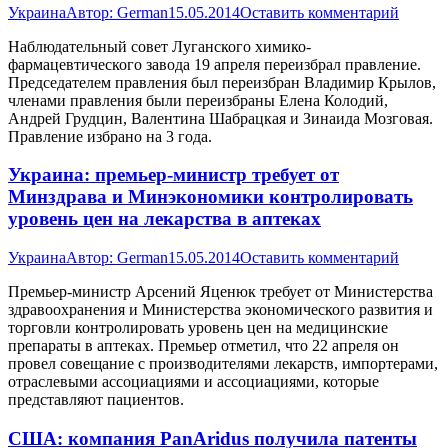
Украина
Автор:
German
15.05.2014
Оставить комментарий
Наблюдательный совет Луганского химико-
фармацевтического завода 19 апреля переизбрал правление.
Председателем правления был переизбран Владимир Крылов,
членами правления были переизбраны Елена Колодий,
Андрей Грудцин, Валентина Шабрацкая и Зинаида Мозговая.
Правление избрано на 3 года.
Украина: премьер-министр требует от
Минздрава и Минэкономики контролировать
уровень цен на лекарства в аптеках
Украина
Автор:
German
15.05.2014
Оставить комментарий
Премьер-министр Арсений Яценюк требует от Министерства
здравоохранения и Министерства экономического развития и
торговли контролировать уровень цен на медицинские
препараты в аптеках. Премьер отметил, что 22 апреля он
провел совещание с производителями лекарств, импортерами,
отраслевыми ассоциациями и ассоциациями, которые
представляют пациентов.
США: компания PanAridus получила патенты