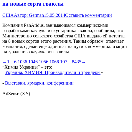
на новые сорта гваюлы
США
Автор:
German
15.05.2014
Оставить комментарий
Компания PanAridus, занимающаяся коммерческими
разработками каучука из кустарника гваюла, сообщила, что
Министерство сельского хозяйства США выдало ей патенты
на 8 новых сортов этого растения. Таким образом, отмечает
компания, сделан еще один шаг на пути к коммерциализации
натурального каучука из гваюлы.
←
1
…
6 103
6 104
6 105
6 106
6 107
…
8435
→
“Химия Украины” – это:
-
Украина. ХИМИЯ. Производители и трейдеры
»
-
Выставки, ярмарки, конференции
AdSense (ХУ)