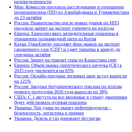
неопределенности
Мир: Комиссия продлила расследование в отношении
полипропилена (ПП) из Азербайджана и Туркменистана
до 23 октября
Россия: Правительство после новых ударов по НПЗ
продлило запрет на экспорт горючего на полгода
Европа: Евросоюз ввел заградительные пошлины в
отношении полиамидной нити из Китая
Катар: QatarEnergy продляет форс-мажор на экспорт
сжиженного газа (СПГ) и сдает танкеры в аренду до
середины октября
Россия: Запрет на транзит серы из Казахстана снят
Европа: Объем рынка синтетического каучука (СК) к
2035 году увеличится на 65%
Россия: Онлайн-продажи легковых шин за год выросли
на 121%
Россия: Закупки ботулинического токсина по итогам
первого полугодия 2026 года выросли на 38%
США: С 1 августа на все ввозимые в страну дженерики
будет действовать нулевая пошлина
Украина: Три удара по рынку нефтепродуктов –
безопасность, логистика и премии
Украина: Дизель и газ дорожают без паузы
В