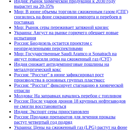
Индия: Рынок химической продукции к 2030 году
вырастет на 20-35%
Мир: В июне объемы торговли сжиженным газом (СПГ)
снизились на фоне сокращения импорта и перебоев в
поставках
Мир: Рынок серы переживает затяжной кризис
Украина: Август на рынке горючего обещает новые
испытания
Россия: Биодизель остается проектом с
неопределенными перспективами
Мир: Государственные Saudi Aramco и Sonatrach на
август повысили цены на сжиженный газ (СУГ)
Индия снижает антидемпинговые пошлины на
металлургический кокс
Россия: “Росстат” в июне зафиксировал рост
производства в основных группах пластмасс
Россия: “Росстат” фиксирует стагнацию в химической
отрасли
Молдова: На заправках начались перебои с топливом
Россия: После ударов дронов 18 крупных нефтезаводов
не смогли восстановиться
Индия: Экспорт серы приостановлен
Россия: Продажи препаратов для лечения проказы
растут четвертый год подряд
Украина: Цены на сжиженный газ (LPG) растут на фоне