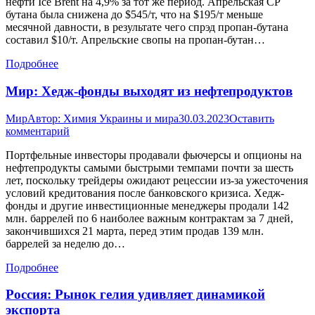
нефти Ice Brent на 4,9% за тот же период. Апрельская CP
бутана была снижена до $545/т, что на $195/т меньше
месячной давности, в результате чего спрэд пропан-бутана
составил $10/т. Апрельские свопы на пропан-бутан…
Подробнее
Мир: Хедж-фонды выходят из нефтепродуктов
Мир
Автор:
Химия Украины и мира
30.03.2023
Оставить
комментарий
Портфельные инвесторы продавали фьючерсы и опционы на
нефтепродукты самыми быстрыми темпами почти за шесть
лет, поскольку трейдеры ожидают рецессии из-за ужесточения
условий кредитования после банковского кризиса. Хедж-
фонды и другие инвестиционные менеджеры продали 142
млн. баррелей по 6 наиболее важным контрактам за 7 дней,
закончившихся 21 марта, перед этим продав 139 млн.
баррелей за неделю до…
Подробнее
Россия: Рынок гелия удивляет динамикой
экспорта