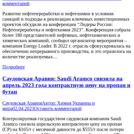
комментарий
Развитие нефтепереработки и нефтехимии в условиях
санкций и подходы к реализации ключевых инвестиционных
проектов обсудили на конференции “Лидеры России:
Нефтепереработка и нефтехимия 2023”. Конференция собрала
более 180 представителей нефтяных, нефтехимических и
химических компаний, сообщил организатор мероприятия –
компания Energy Leader. В 2022 г. отрасль сфокусировалась на
обеспечении непрерывного производства, и это отразилось на
количестве реализуемых…
Подробнее
Саудовская Аравия: Saudi Aramco снизила на
апрель 2023 года контрактную цену на пропан и
бутан
Саудовская Аравия
Автор:
Химия Украины и
мира
02.04.2023
Оставить комментарий
Контролируемая государством саудовская компания Saudi
Aramco снизила апрельскую контрактную цену на пропан
(CP) на $165/т с месячной давности до $555/т после потери