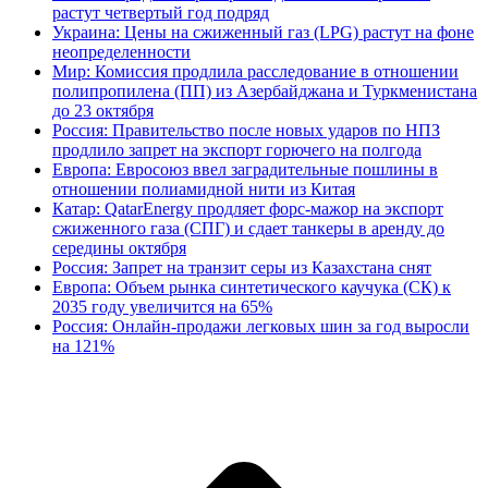
растут четвертый год подряд
Украина: Цены на сжиженный газ (LPG) растут на фоне
неопределенности
Мир: Комиссия продлила расследование в отношении
полипропилена (ПП) из Азербайджана и Туркменистана
до 23 октября
Россия: Правительство после новых ударов по НПЗ
продлило запрет на экспорт горючего на полгода
Европа: Евросоюз ввел заградительные пошлины в
отношении полиамидной нити из Китая
Катар: QatarEnergy продляет форс-мажор на экспорт
сжиженного газа (СПГ) и сдает танкеры в аренду до
середины октября
Россия: Запрет на транзит серы из Казахстана снят
Европа: Объем рынка синтетического каучука (СК) к
2035 году увеличится на 65%
Россия: Онлайн-продажи легковых шин за год выросли
на 121%
В