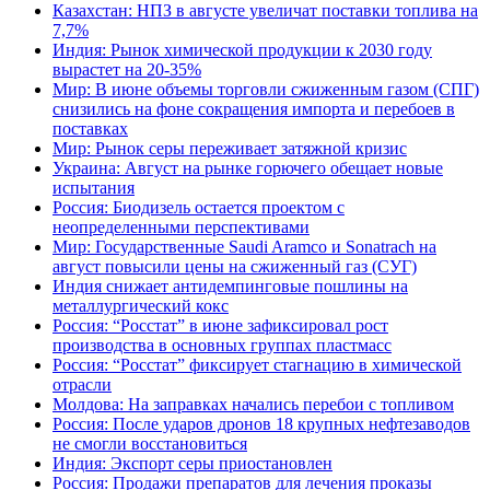
Казахстан: НПЗ в августе увеличат поставки топлива на
7,7%
Индия: Рынок химической продукции к 2030 году
вырастет на 20-35%
Мир: В июне объемы торговли сжиженным газом (СПГ)
снизились на фоне сокращения импорта и перебоев в
поставках
Мир: Рынок серы переживает затяжной кризис
Украина: Август на рынке горючего обещает новые
испытания
Россия: Биодизель остается проектом с
неопределенными перспективами
Мир: Государственные Saudi Aramco и Sonatrach на
август повысили цены на сжиженный газ (СУГ)
Индия снижает антидемпинговые пошлины на
металлургический кокс
Россия: “Росстат” в июне зафиксировал рост
производства в основных группах пластмасс
Россия: “Росстат” фиксирует стагнацию в химической
отрасли
Молдова: На заправках начались перебои с топливом
Россия: После ударов дронов 18 крупных нефтезаводов
не смогли восстановиться
Индия: Экспорт серы приостановлен
Россия: Продажи препаратов для лечения проказы