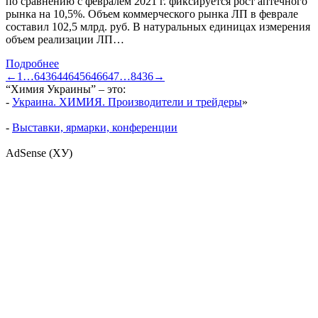
по сравнению с февралем 2021 г. фиксируется рост аптечного
рынка на 10,5%. Объем коммерческого рынка ЛП в феврале
составил 102,5 млрд. руб. В натуральных единицах измерения
объем реализации ЛП…
Подробнее
←
1
…
643
644
645
646
647
…
8436
→
“Химия Украины” – это:
-
Украина. ХИМИЯ. Производители и трейдеры
»
-
Выставки, ярмарки, конференции
AdSense (ХУ)