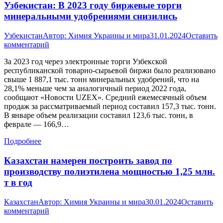
Узбекистан: В 2023 году биржевые торги
минеральными удобрениями снизились
Узбекистан
Автор:
Химия Украины и мира
31.01.2024
Оставить
комментарий
За 2023 год через электронные торги Узбекской
республиканской товарно-сырьевой биржи было реализовано
свыше 1 887,1 тыс. тонн минеральных удобрений, что на
28,1% меньше чем за аналогичный период 2022 года,
сообщают «Новости UZEX». Средний ежемесячный объем
продаж за рассматриваемый период составил 157,3 тыс. тонн.
В январе объем реализации составил 123,6 тыс. тонн, в
феврале — 166,9…
Подробнее
Казахстан намерен построить завод по
производству полиэтилена мощностью 1,25 млн.
т в год
Казахстан
Автор:
Химия Украины и мира
30.01.2024
Оставить
комментарий