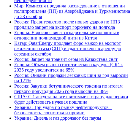
неопределенности
Мир: Комиссия продлила расследование в отношении
полипропилена (ПП) из Азербайджана и Туркменистана
до 23 октября
Россия: Правительство после новых ударов по НПЗ
продлило запрет на экспорт горючего на полгода
Европа: Евросоюз ввел заградительные пошлины в
отношении полиамидной нити из Китая
Катар: QatarEnergy продляет форс-мажор на экспорт
сжиженного газа (СПГ) и сдает танкеры в аренду до
середины октября
Россия: Запрет на транзит серы из Казахстана снят
Европа: Объем рынка синтетического каучука (СК) к
2035 году увеличится на 65%
Россия: Онлайн-продажи легковых шин за год выросли
на 121%
Россия: Закупки ботулинического токсина по итогам
первого полугодия 2026 года выросли на 38%
США: С 1 августа на все ввозимые в страну дженерики
будет действовать нулевая пошлина
Украина: Три удара по рынку нефтепродуктов –
безопасность, логистика и премии
Украина: Дизель и газ дорожают без паузы
В