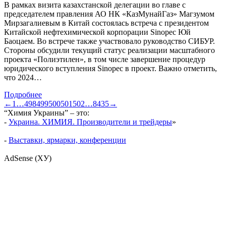
В рамках визита казахстанской делегации во главе с
председателем правления АО НК «КазМунайГаз» Магзумом
Мирзагалиевым в Китай состоялась встреча с президентом
Китайской нефтехимической корпорации Sinopec Юй
Баоцаем. Во встрече также участвовало руководство СИБУР.
Стороны обсудили текущий статус реализации масштабного
проекта «Полиэтилен», в том числе завершение процедур
юридического вступления Sinopec в проект. Важно отметить,
что 2024…
Подробнее
←
1
…
498
499
500
501
502
…
8435
→
“Химия Украины” – это:
-
Украина. ХИМИЯ. Производители и трейдеры
»
-
Выставки, ярмарки, конференции
AdSense (ХУ)