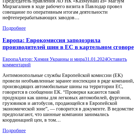
Председатель правления АО НК «КазМунайГаз» Магзум
Мирзагалиев в ходе рабочего визита в Павлодар провел
совещание по оперативным итогам деятельности
нефтеперерабатывающих заводов…
Подробнее
Европа: Еврокомиссия заподозрила
производителей шин в ЕС в картельном сговоре
Европа
Автор:
Химия Украины и мира
31.01.2024
Оставить
комментарий
Антимонопольные службы Европейской комиссии (ЕК)
провели необъявленные заранее инспекции в ряде компаний,
производящих автомобильные шины на территории ЕС,
говорится в сообщении ЕК. “Проверки касаются такой
продукции как шины для легковых автомобилей, фургонов,
грузовиков и автобусов, продающейся в Европейской
экономической зоне”, — говорится в документе. В ведомстве
предполагают, что шинные компании занимались
координацией цен, в том…
Подробнее