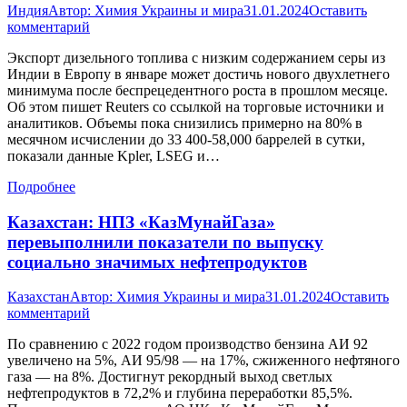
Индия
Автор:
Химия Украины и мира
31.01.2024
Оставить
комментарий
Экспорт дизельного топлива с низким содержанием серы из
Индии в Европу в январе может достичь нового двухлетнего
минимума после беспрецедентного роста в прошлом месяце.
Об этом пишет Reuters со ссылкой на торговые источники и
аналитиков. Объемы пока снизились примерно на 80% в
месячном исчислении до 33 400-58,000 баррелей в сутки,
показали данные Kpler, LSEG и…
Подробнее
Казахстан: НПЗ «КазМунайГаза»
перевыполнили показатели по выпуску
социально значимых нефтепродуктов
Казахстан
Автор:
Химия Украины и мира
31.01.2024
Оставить
комментарий
По сравнению с 2022 годом производство бензина АИ 92
увеличено на 5%, АИ 95/98 — на 17%, сжиженного нефтяного
газа — на 8%. Достигнут рекордный выход светлых
нефтепродуктов в 72,2% и глубина переработки 85,5%.