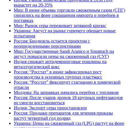
вырастет на 20-35%
Мир: В июне объемы торговли сжиженным газом (СПГ)
снизились на фоне сокращения импорта и перебоев в
поставках
Мир: Рынок серы переживает затяжной кризис
Украина: Август на рынке горючего обещает новые
испытания
Россия: Биодизель остается проектом с
неопределенными перспективами
Мир: Государственные Saudi Aramco и Sonatrach на
август повысили цены на сжиженный газ (СУГ)
Индия снижает антидемпинговые пошлины на
металлургический кокс
Россия: “Росстат” в июне зафиксировал рост
производства в основных группах пластмасс
Россия: “Росстат” фиксирует стагнацию в химической
отрасли
Молдова: На заправках начались перебои с топливом
Россия: После ударов дронов 18 крупных нефтезаводов
не смогли восстановиться
Индия: Экспорт серы приостановлен
Россия: Продажи препаратов для лечения проказы
растут четвертый год подряд
Украина: Цены на сжиженный газ (LPG) растут на фоне