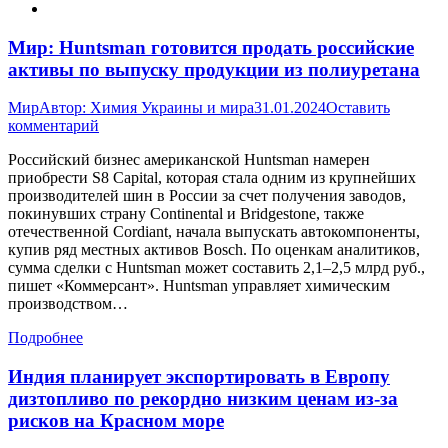
Мир: Huntsman готовится продать российские
активы по выпуску продукции из полиуретана
Мир
Автор:
Химия Украины и мира
31.01.2024
Оставить
комментарий
Российский бизнес американской Huntsman намерен
приобрести S8 Capital, которая стала одним из крупнейших
производителей шин в России за счет получения заводов,
покинувших страну Continental и Bridgestone, также
отечественной Cordiant, начала выпускать автокомпоненты,
купив ряд местных активов Bosch. По оценкам аналитиков,
сумма сделки с Huntsman может составить 2,1–2,5 млрд руб.,
пишет «Коммерсант». Huntsman управляет химическим
производством…
Подробнее
Индия планирует экспортировать в Европу
дизтопливо по рекордно низким ценам из-за
рисков на Красном море