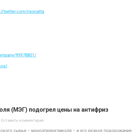
://twitter.com/rixonattq
company/99978801/
kos/
оля (МЭГ) подогрел цены на антифриз
Оставить комментарий
еского сырья – моноэтиленгликоля – и его резкое подорожание