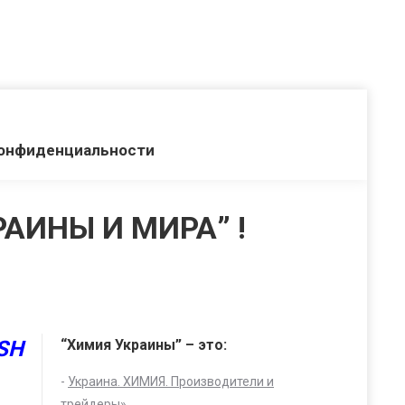
конфиденциальности
АИНЫ И МИРА” !
SH
“Химия Украины” – это:
-
Украина. ХИМИЯ. Производители и
и
трейдеры
»