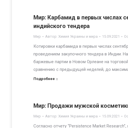
Мир: Карбамид в первых числах с
индийского тендера
Мир
Автор:
Химия Украины и мира
15.09.2021
О
Котировки карбамида в первых числах сентяб
проведением закупочного тендера в Индии. На
баржевые партии в Новом Орлеане на торговой
сравнению с предыдущей неделей, до максима
Подробнее
Мир: Продажи мужской косметики
Мир
Автор:
Химия Украины и мира
15.09.2021
О
Согласно отчету “Persistence Market Research