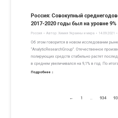
Россия: Совокупный среднегодов
2017-2020 годы был на уровне 9%
Россия
Автор:
Химия Украины и мира
14.09.2021
Об этом говорится в новом исследовании рын
“AnalyticResearchGroup”. Отечественное прои
полирующих средств стабильно растет последн
в среднем увеличивался на 9,1% в год. По ито
Подробнее
←
1
…
934
93