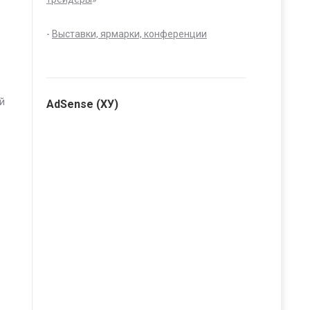
-
Выставки, ярмарки, конференции
й
AdSense (ХУ)