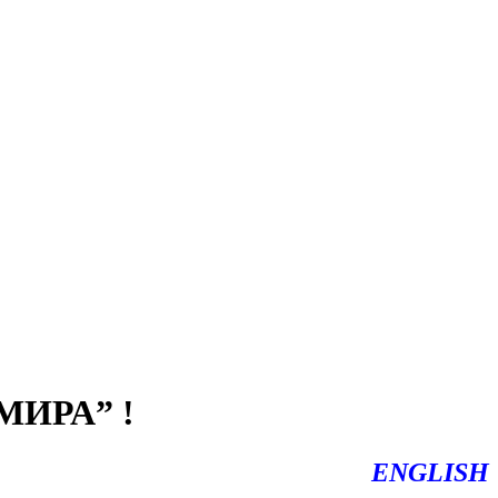
ИРА” !
ENGLISH