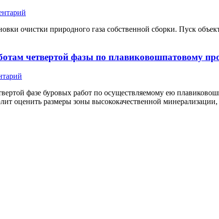
ентарий
овки очистки природного газа собственной сборки. Пуск объек
аботам четвертой фазы по плавиковошпатовому п
нтарий
четвертой фазе буровых работ по осуществляемому ею плавиково
олит оценить размеры зоны высококачественной минерализации,