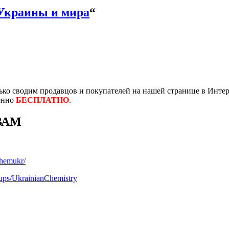
Украины и мира
“
ко сводим продавцов и покупателей на нашей странице в Интер
енно
БЕСПЛАТНО
.
ВАМ
chemukr/
ups/UkrainianChemistry