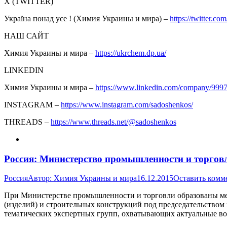
Х (TWITTER)
Україна понад усе ! (Химия Украины и мира) –
https://twitter.com
НАШ САЙТ
Химия Украины и мира –
https://ukrchem.dp.ua/
LINKEDIN
Химия Украины и мира –
https://www.linkedin.com/company/999
INSTAGRAM –
https://www.instagram.com/sadoshenkos/
THREADS –
https://www.threads.net/@sadoshenkos
Россия: Министерство промышленности и торгов
Россия
Автор:
Химия Украины и мира
16.12.2015
Оставить комм
При Министерстве промышленности и торговли образованы ме
(изделий) и строительных конструкций под председательством
тематических экспертных групп, охватывающих актуальные во