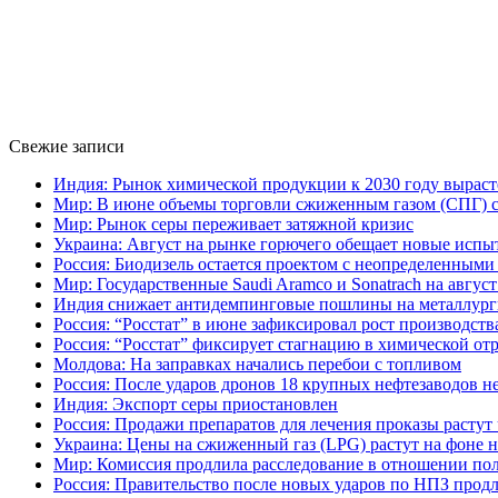
Свежие записи
Индия: Рынок химической продукции к 2030 году выраст
Мир: В июне объемы торговли сжиженным газом (СПГ) сн
Мир: Рынок серы переживает затяжной кризис
Украина: Август на рынке горючего обещает новые испы
Россия: Биодизель остается проектом с неопределенным
Мир: Государственные Saudi Aramco и Sonatrach на авгу
Индия снижает антидемпинговые пошлины на металлург
Россия: “Росстат” в июне зафиксировал рост производств
Россия: “Росстат” фиксирует стагнацию в химической от
Молдова: На заправках начались перебои с топливом
Россия: После ударов дронов 18 крупных нефтезаводов н
Индия: Экспорт серы приостановлен
Россия: Продажи препаратов для лечения проказы растут
Украина: Цены на сжиженный газ (LPG) растут на фоне 
Мир: Комиссия продлила расследование в отношении пол
Россия: Правительство после новых ударов по НПЗ продл