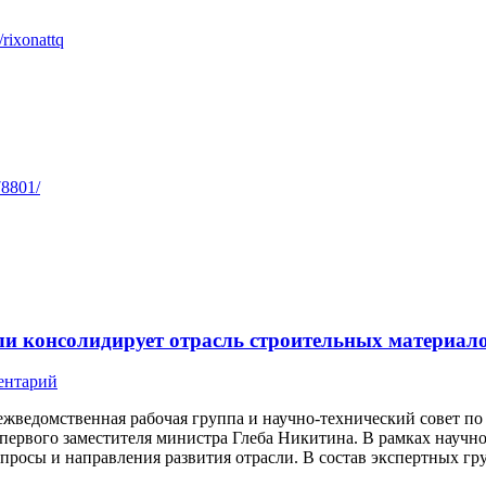
/rixonattq
78801/
ли консолидирует отрасль строительных материал
ентарий
жведомственная рабочая группа и научно-технический совет п
 первого заместителя министра Глеба Никитина. В рамках научн
просы и направления развития отрасли. В состав экспертных г