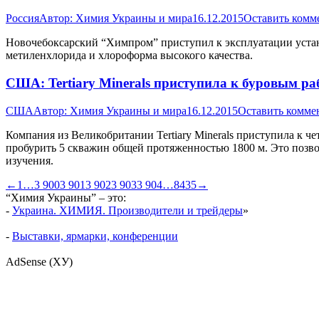
Россия
Автор:
Химия Украины и мира
16.12.2015
Оставить комм
Новочебоксарский “Химпром” приступил к эксплуатации устан
метиленхлорида и хлороформа высокого качества.
США: Tertiary Minerals приступила к буровым р
США
Автор:
Химия Украины и мира
16.12.2015
Оставить комме
Компания из Великобритании Tertiary Minerals приступила к 
пробурить 5 скважин общей протяженностью 1800 м. Это позв
изучения.
←
1
…
3 900
3 901
3 902
3 903
3 904
…
8435
→
“Химия Украины” – это:
-
Украина. ХИМИЯ. Производители и трейдеры
»
-
Выставки, ярмарки, конференции
AdSense (ХУ)