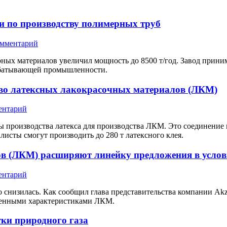
ти по производству полимерных труб
омментарий
рных материалов увеличил мощность до 8500 т/год. Завод прини
рабатывающей промышленности.
тво латексных лакокрасочных материалов (ЛКМ)
ентарий
ы производства латекса для производства ЛКМ. Это соединение 
исты смогут производить до 280 т латексного клея.
ов (ЛКМ) расширяют линейку предложения в усло
ентарий
ко снизилась. Как сообщил глава представительства компании A
твенными характеристиками ЛКМ.
ки природного газа