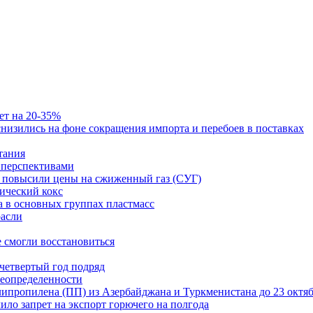
ет на 20-35%
изились на фоне сокращения импорта и перебоев в поставках
тания
и перспективами
ст повысили цены на сжиженный газ (СУГ)
ический кокс
а в основных группах пластмасс
расли
е смогли восстановиться
 четвертый год подряд
неопределенности
ипропилена (ПП) из Азербайджана и Туркменистана до 23 октя
ило запрет на экспорт горючего на полгода