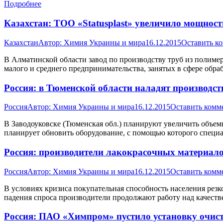
Подробнее
Казахстан: ТОО «Statusplast» увеличило мощнос
Казахстан
Автор:
Химия Украины и мира
16.12.2015
Оставить к
В Алматинской области завод по производству труб из полиме
малого и среднего предпринимательства, занятых в сфере об
Россия: в Тюменской области наладят производс
Россия
Автор:
Химия Украины и мира
16.12.2015
Оставить комм
В Заводоуковске (Тюменская обл.) планируют увеличить объем
планирует обновить оборудование, с помощью которого специал
Россия: производители лакокрасочных материал
Россия
Автор:
Химия Украины и мира
16.12.2015
Оставить комм
В условиях кризиса покупательная способность населения рез
падения спроса производители продолжают работу над качес
Россия: ПАО «Химпром» пустило установку очист