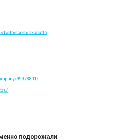
://twitter.com/rixonattq
company/99978801/
kos/
еменно подорожали