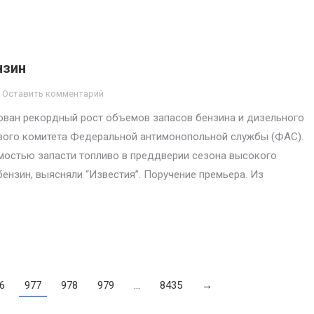
нзин
Оставить комментарий
ован рекордный рост объемов запасов бензина и дизельного
евого комитета Федеральной антимонопольной службы (ФАС).
имостью запасти топливо в преддверии сезона высокого
 бензин, выясняли “Известия”. Поручение премьера. Из
6
977
978
979
…
8435
→