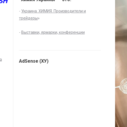
SH
-
Украина. ХИМИЯ. Производители и
и
трейдеры
»
-
Выставки, ярмарки, конференции
й
AdSense (ХУ)