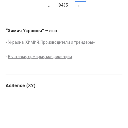
…
8435
→
“Химия Украины” – это:
-
Украина. ХИМИЯ. Производители и трейдеры
»
-
Выставки, ярмарки, конференции
AdSense (ХУ)