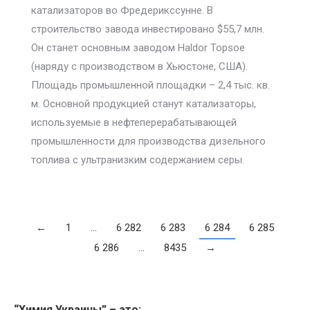
катализаторов во Фредерикссунне. В
строительство завода инвестировано $55,7 млн.
Он станет основным заводом Haldor Topsoe
(наряду с производством в Хьюстоне, США).
Площадь промышленной площадки – 2,4 тыс. кв.
м. Основной продукцией станут катализаторы,
используемые в нефтеперерабатывающей
промышленности для производства дизельного
топлива с ультранизким содержанием серы.
←
1
…
6 282
6 283
6 284
6 285
6 286
…
8435
→
“Химия Украины” – это: