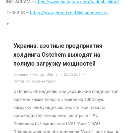
INSTAGRAM –
https://www.instagram.com/sadoshenkos/
THREADS –
https://www.threads.net/@sadoshenkos
Украина: азотные предприятия
холдинга Ostchem выходят на
полную загрузку мощностей
Украина
Автор:
German
26.03.2014
Оставить комментарий
Ostchem, объединяющий украинские предприятия
азотной химии Group DF, вывел на 100%-ную
загрузку следующие мощности: все цеха по
производству аммиачной селитры в ПАО
“Ривнеазот”, черкасском ПАО “Азот”, ЧАО
“Северодонецкое объединение “Азот”; все цеха по