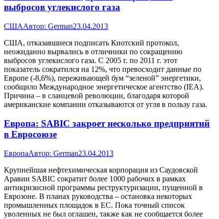
выбросов углекислого газа
США
Автор:
German
23.04.2013
США, отказавшиеся подписать Киотский протокол,
неожиданно вырвались в отличники по сокращению
выбросов углекислого газа. С 2005 г. по 2011 г. этот
показатель сократился на 12%, что превосходит данные по
Европе (-8,6%), переживающей бум “зеленой” энергетики,
сообщило Международное энергетическое агентство (IEA).
Причина – в сланцевой революции, благодаря которой
американские компании отказываются от угля в пользу газа.
Европа: SABIC закроет несколько предприятий
в Евросоюзе
Европа
Автор:
German
23.04.2013
Крупнейшая нефтехимическая корпорация из Саудовской
Аравии SABIC сократит более 1000 рабочих в рамках
антикризисной программы реструктуризации, пущенной в
Еврозоне. В планах руководства – остановка некоторых
промышленных площадок в ЕС. Пока точный список
уволенных не был оглашен, также как не сообщается более