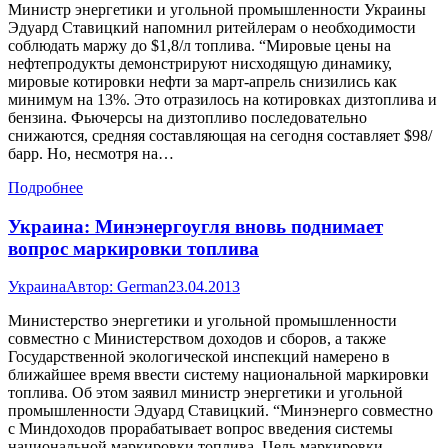
Министр энергетики и угольной промышленности Украины
Эдуард Ставицкий напомнил ритейлерам о необходимости
соблюдать маржу до $1,8/л топлива. “Мировые цены на
нефтепродукты демонстрируют нисходящую динамику,
мировые котировки нефти за март-апрель снизились как
минимум на 13%. Это отразилось на котировках дизтоплива и
бензина. Фьючерсы на дизтопливо последовательно
снижаются, средняя составляющая на сегодня составляет $98/
барр. Но, несмотря на…
Подробнее
Украина: Минэнергоугля вновь поднимает
вопрос маркировки топлива
Украина
Автор:
German
23.04.2013
Министерство энергетики и угольной промышленности
совместно с Министерством доходов и сборов, а также
Государственной экологической инспекций намерено в
ближайшее время ввести систему национальной маркировки
топлива. Об этом заявил министр энергетики и угольной
промышленности Эдуард Ставицкий. “Минэнерго совместно
с Миндоходов прорабатывает вопрос введения системы
национальной маркировки топлива. Цель маркировки