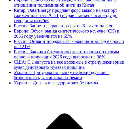
отношении полиамидной нити из Китая
Катар: QatarEnergy продляет форс-мажор на экспорт
сжиженного газа (СПГ) и сдает танкеры в аренду до
середины октября
Россия: Запрет на транзит серы из Казахстана снят
Европа: Объем рынка синтетического каучука (СК) к
2035 году увеличится на 65%
Россия: Онлайн-продажи легковых шин за год выросли
на 121%
Россия: Закупки ботулинического токсина по итогам
первого полугодия 2026 года выросли на 38%
США: С 1 августа на все ввозимые в страну дженерики
будет действовать нулевая пошлина
Украина: Три удара по рынку нефтепродуктов –
безопасность, логистика и премии
Украина: Дизель и газ дорожают без паузы
В