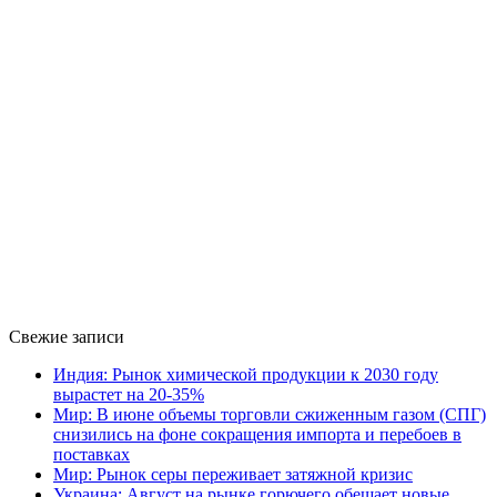
Свежие записи
Индия: Рынок химической продукции к 2030 году
вырастет на 20-35%
Мир: В июне объемы торговли сжиженным газом (СПГ)
снизились на фоне сокращения импорта и перебоев в
поставках
Мир: Рынок серы переживает затяжной кризис
Украина: Август на рынке горючего обещает новые