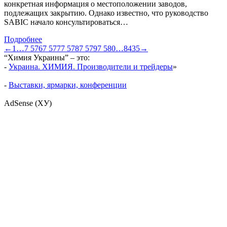
конкретная информация о местоположении заводов,
подлежащих закрытию. Однако известно, что руководство
SABIC начало консультироваться…
Подробнее
←
1
…
7 576
7 577
7 578
7 579
7 580
…
8435
→
“Химия Украины” – это:
-
Украина. ХИМИЯ. Производители и трейдеры
»
-
Выставки, ярмарки, конференции
AdSense (ХУ)