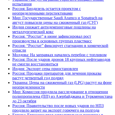
испытания
Россия: Биодизель остается проектом с
неопределенными перспективами
Мир: Государственные Saudi Aramco и Sonatrach на
август повысили цены на сжиженный газ (СУГ)
Индия снижает антидемпинговые пошлины на
металлургический кокс
Россия: “Росстат” в июне зафиксировал рост
производства в основных группах пластмасс
Россия: “Росстат” фиксирует стагнацию в химической
отрасли
Молдова: На заправках начались перебои с топливом
Россия: После ударов дронов 18 крупных нефтезаводов
не смогли восстановиться
Индия: Экспорт серы приостановлен
Россия: Продажи препаратов для лечения проказы
растут четвертый год подряд
Украина: Цены на сжиженный газ (LPG) растут на фоне
неопределенности
Мир: Комиссия продлила расследование в отношении
полипропилена (ПП) из Азербайджана и Туркменистана
до 23 октября
Россия: Правительство после новых ударов по НПЗ
продлило запрет на экспорт горючего на полгода
Европа: Евросоюз ввел заградительные пошлины в