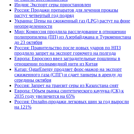
Индия: Экспорт серы приостановлен
Россия: Продажи препаратов для лечения проказы
растут четвертый год подряд
Украина: Цены на сжиженный газ (LPG) растут на фоне
неопределенности
Мир: Комиссия продлила расследование в отношении
полипропилена (ПП) из Азербайджана и Туркменистана
до 23 октября
Россия: Правительство после новых ударов по НПЗ
продлило запрет на экспорт горючего на полгода
Европа: Евросоюз ввел заградительные пошлины в
отношении полиамидной нити из Китая
Катар: QatarEnergy продляет форс-мажор на экспорт
сжиженного газа (СПГ) и сдает танкеры в аренду до
середины октября
Россия: Запрет на транзит серы из Казахстана снят
Европа: Объем рынка синтетического каучука (СК) к
2035 году увеличится на 65%
Россия: Онлайн-продажи легковых шин за год выросли
на 121%
В