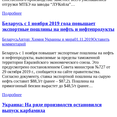
отгрузки МТБЭ на заводы “ЛУКойла”…
Подробнее
Беларусь с 1 ноября 2019 года повышает
экспортные пошлины на нефть и нефтепродукты
Беларусь
Автор:
Химия Украины и мира
01.11.2019
Оставить
комментарий
Беларусь с 1 ноября повышает экспортные пошлины на нефть
и нефтепродукты, вывозимые за пределы таможенной
территории Евразийского экономического союза. Это
предусмотрено постановлением Совета министров №727 от
29 октября 2019 г., сообщается на сайте правительства.
Согласно документу, ставка экспортной пошлины на сырую
нефть составит $88,3/т (ранее – $87,2). Пошлина на
прямогонный бензин вырастет до $48,5/т (ранее…
Подробнее
Украина: На ряде производств остановился
выпуск карбамида