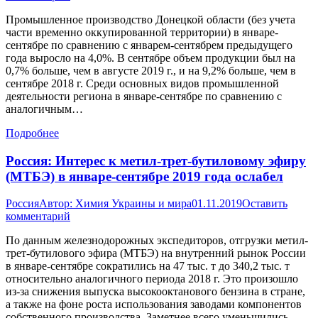
Промышленное производство Донецкой области (без учета
части временно оккупированной территории) в январе-
сентябре по сравнению с январем-сентябрем предыдущего
года выросло на 4,0%. В сентябре объем продукции был на
0,7% больше, чем в августе 2019 г., и на 9,2% больше, чем в
сентябре 2018 г. Среди основных видов промышленной
деятельности региона в январе-сентябре по сравнению с
аналогичным…
Подробнее
Россия: Интерес к метил-трет-бутиловому эфиру
(МТБЭ) в январе-сентябре 2019 года ослабел
Россия
Автор:
Химия Украины и мира
01.11.2019
Оставить
комментарий
По данным железнодорожных экспедиторов, отгрузки метил-
трет-бутилового эфира (МТБЭ) на внутренний рынок России
в январе-сентябре сократились на 47 тыс. т до 340,2 тыс. т
относительно аналогичного периода 2018 г. Это произошло
из-за снижения выпуска высокооктанового бензина в стране,
а также на фоне роста использования заводами компонентов
собственного производства. Заметнее всего уменьшились