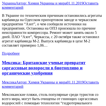
Украина
Автор:
Химия Украины и мира
01.11.2019
Оставить
комментарий
В Украине по техническим причинам остановились агрегаты
карбамида на Одесском припортовом заводе и черкасском
предприятии “Азот”, о чем сообщили источники на
предприятиях. Остановка на ОПЗ произошла по причине
неисправности компрессора. Ремонт может занять около 5
дней. ПАО “Азот”, Черкассы, с 20 октября также остановил
агрегат карбамида М-2. Выпуск карбамида в цехе М-2
составляет примерно 1,06…
Подробнее
Мексика: Британские ученые превратят
саргассовые водоросли в биотопливо и
органические удобрения
Мексика
Автор:
Химия Украины и мира
01.11.2019
Оставить
комментарий
Мексиканские пляжи, столь популярные среди туристов со
всего мира, могут быть очищены от гниющих саргассовых
водорослей с помощью технологии “гидротермального