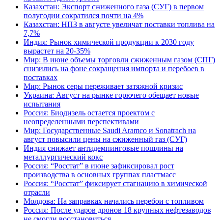
Казахстан: Экспорт сжиженного газа (СУГ) в первом
полугодии сократился почти на 4%
Казахстан: НПЗ в августе увеличат поставки топлива на
7,7%
Индия: Рынок химической продукции к 2030 году
вырастет на 20-35%
Мир: В июне объемы торговли сжиженным газом (СПГ)
снизились на фоне сокращения импорта и перебоев в
поставках
Мир: Рынок серы переживает затяжной кризис
Украина: Август на рынке горючего обещает новые
испытания
Россия: Биодизель остается проектом с
неопределенными перспективами
Мир: Государственные Saudi Aramco и Sonatrach на
август повысили цены на сжиженный газ (СУГ)
Индия снижает антидемпинговые пошлины на
металлургический кокс
Россия: “Росстат” в июне зафиксировал рост
производства в основных группах пластмасс
Россия: “Росстат” фиксирует стагнацию в химической
отрасли
Молдова: На заправках начались перебои с топливом
Россия: После ударов дронов 18 крупных нефтезаводов
не смогли восстановиться