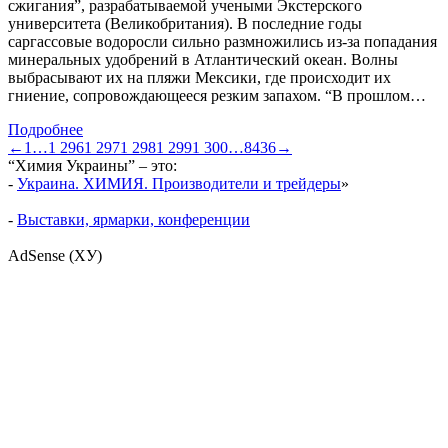
сжигания”, разрабатываемой учеными Экстерского
университета (Великобритания). В последние годы
саргассовые водоросли сильно размножились из-за попадания
минеральных удобрений в Атлантический океан. Волны
выбрасывают их на пляжи Мексики, где происходит их
гниение, сопровождающееся резким запахом. “В прошлом…
Подробнее
←
1
…
1 296
1 297
1 298
1 299
1 300
…
8436
→
“Химия Украины” – это:
-
Украина. ХИМИЯ. Производители и трейдеры
»
-
Выставки, ярмарки, конференции
AdSense (ХУ)