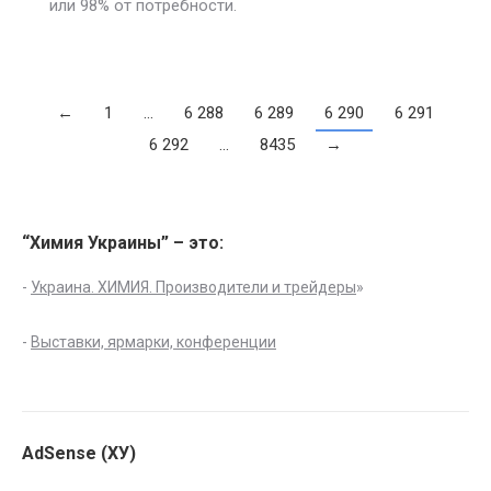
или 98% от потребности.
←
1
…
6 288
6 289
6 290
6 291
6 292
…
8435
→
“Химия Украины” – это:
-
Украина. ХИМИЯ. Производители и трейдеры
»
-
Выставки, ярмарки, конференции
AdSense (ХУ)