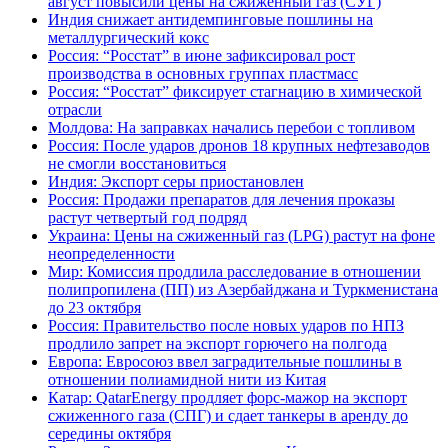
август повысили цены на сжиженный газ (СУГ)
Индия снижает антидемпинговые пошлины на
металлургический кокс
Россия: “Росстат” в июне зафиксировал рост
производства в основных группах пластмасс
Россия: “Росстат” фиксирует стагнацию в химической
отрасли
Молдова: На заправках начались перебои с топливом
Россия: После ударов дронов 18 крупных нефтезаводов
не смогли восстановиться
Индия: Экспорт серы приостановлен
Россия: Продажи препаратов для лечения проказы
растут четвертый год подряд
Украина: Цены на сжиженный газ (LPG) растут на фоне
неопределенности
Мир: Комиссия продлила расследование в отношении
полипропилена (ПП) из Азербайджана и Туркменистана
до 23 октября
Россия: Правительство после новых ударов по НПЗ
продлило запрет на экспорт горючего на полгода
Европа: Евросоюз ввел заградительные пошлины в
отношении полиамидной нити из Китая
Катар: QatarEnergy продляет форс-мажор на экспорт
сжиженного газа (СПГ) и сдает танкеры в аренду до
середины октября