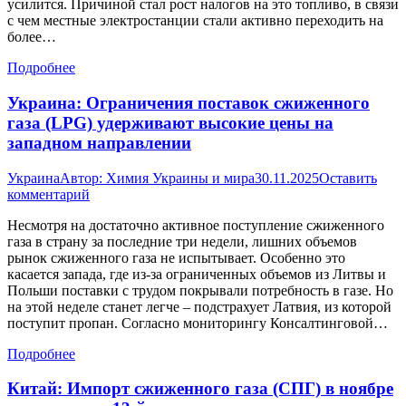
усилится. Причиной стал рост налогов на это топливо, в связи
с чем местные электростанции стали активно переходить на
более…
Подробнее
Украина: Ограничения поставок сжиженного
газа (LPG) удерживают высокие цены на
западном направлении
Украина
Автор:
Химия Украины и мира
30.11.2025
Оставить
комментарий
Несмотря на достаточно активное поступление сжиженного
газа в страну за последние три недели, лишних объемов
рынок сжиженного газа не испытывает. Особенно это
касается запада, где из-за ограниченных объемов из Литвы и
Польши поставки с трудом покрывали потребность в газе. Но
на этой неделе станет легче – подстрахует Латвия, из которой
поступит пропан. Согласно мониторингу Консалтинговой…
Подробнее
Китай: Импорт сжиженного газа (СПГ) в ноябре