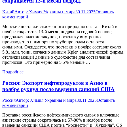
сокращается 13-й месяц подряд.
Китай
Автор:
Химия Украины и мира
30.11.2025
Оставить
комментарий
Морские поставки сжиженного природного газа в Китай в
ноябре сократятся 13-й месяц подряд на годовой основе,
продолжая падение закупок, поскольку внутреннее
производство и импорт по трубопроводам остаются
сильными. Ожидается, что поставки в ноябре составят около
5,81 млн. тонн, согласно данным Kpler, аналитической фирмы,
отслеживающей данные о судоходстве для составления
прогнозов. Это примерно на 5,5% меньше,…
Подробнее
Россия: Экспорт нефтепродуктов в Азию в
ноябре рухнул после введения санкций США
Россия
Автор:
Химия Украины и мира
30.11.2025
Оставить
комментарий
Поставка российского нефтехимического сырья в ключевые
азиатские страны сократилась на 57-80% в ноябре после
введения санкций США против “Роснефти” и “Лукойла”. Об