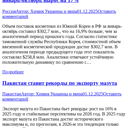
январь-октябрь вырос на 17%
Россия
Автор:
Химия Украины и мира
01.12.2025
Оставить
комментарий
Объем поставок косметики из Южной Кореи в РФ за январь-
октябрь составил $302,7 млн., что на 16,9% больше, чем за
аналогичный период прошлого года. Согласно статистике
таможенной службы Республики Корея, стоимостной объем
ввезенной косметической продукции достиг $302,7 млн. В
аналогичном периоде предыдущего года этот показатель
составлял $258,8 млн. Аналитики отмечают устойчивую
положительную динамику по сравнению с…
Подробнее
Пакистан ставит рекорды по экспорту мазута
Пакистан
Автор:
Химия Украины и мира
01.12.2025
Оставить
комментарий
Экспорт мазута из Пакистана бьет рекорды: рост на 16% в
2025 году и стабильные перспективы на 2026 год. В 2025 году
экспорт мазута из Пакистана достиг исторического
максимума и, по прогнозам, в 2026-м эта тенденция только