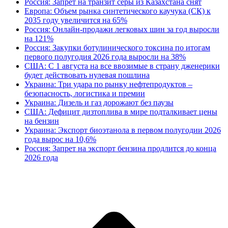
Россия: Запрет на транзит серы из Казахстана снят
Европа: Объем рынка синтетического каучука (СК) к
2035 году увеличится на 65%
Россия: Онлайн-продажи легковых шин за год выросли
на 121%
Россия: Закупки ботулинического токсина по итогам
первого полугодия 2026 года выросли на 38%
США: С 1 августа на все ввозимые в страну дженерики
будет действовать нулевая пошлина
Украина: Три удара по рынку нефтепродуктов –
безопасность, логистика и премии
Украина: Дизель и газ дорожают без паузы
США: Дефицит дизтоплива в мире подталкивает цены
на бензин
Украина: Экспорт биоэтанола в первом полугодии 2026
года вырос на 10,6%
Россия: Запрет на экспорт бензина продлится до конца
2026 года
В