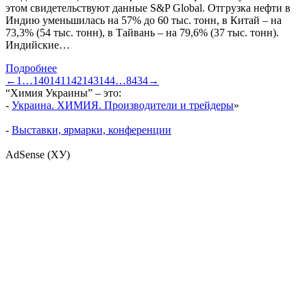
этом свидетельствуют данные S&P Global. Отгрузка нефти в
Индию уменьшилась на 57% до 60 тыс. тонн, в Китай – на
73,3% (54 тыс. тонн), в Тайвань – на 79,6% (37 тыс. тонн).
Индийские…
Подробнее
←
1
…
140
141
142
143
144
…
8434
→
“Химия Украины” – это:
-
Украина. ХИМИЯ. Производители и трейдеры
»
-
Выставки, ярмарки, конференции
AdSense (ХУ)