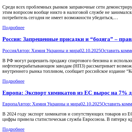
Среди всех проблемных рынков заправочные сети демонстрирую
этим вопросом вообще никто в налоговой службе не занимался.
потребитель сегодня не имеет возможности убедиться,…
Подробнее
Россия: Запрещенные присадки и “бодяга” – прав
Россия
Автор:
Химия Украины и мира
02.10.2025
Оставить комм
В РФ могут разрешить продажу спиртового бензина и использо
нефтеперерабатывающим заводам (НПЗ) рассматривает возмож
внутреннего рынка топливом, сообщает российское издание “
Подробнее
Европа: Экспорт химикатов из ЕС вырос на 7% д
Европа
Автор:
Химия Украины и мира
02.10.2025
Оставить ком
В 2024 году экспорт химикатов и сопутствующих товаров из ЕС 
цифры привела статистическая служба Евросоюза. В пятерку кр
Подробнее