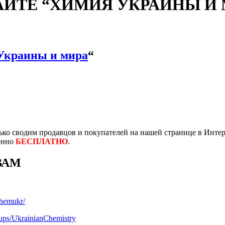
АЙТЕ “ХИМИЯ УКРАИНЫ И М
Украины и мира
“
ко сводим продавцов и покупателей на нашей странице в Интер
енно
БЕСПЛАТНО
.
ВАМ
chemukr/
ups/UkrainianChemistry