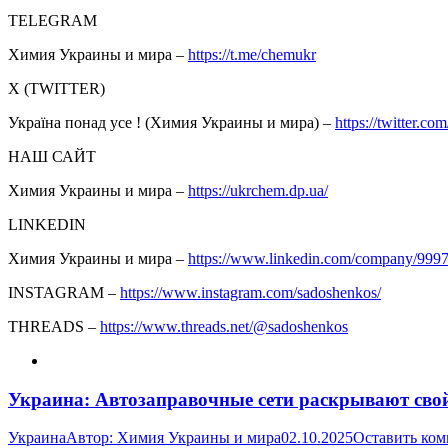
TELEGRAM
Химия Украины и мира –
https://t.me/chemukr
Х (TWITTER)
Україна понад усе ! (Химия Украины и мира) –
https://twitter.com
НАШ САЙТ
Химия Украины и мира –
https://ukrchem.dp.ua/
LINKEDIN
Химия Украины и мира –
https://www.linkedin.com/company/999
INSTAGRAM –
https://www.instagram.com/sadoshenkos/
THREADS –
https://www.threads.net/@sadoshenkos
Украина: Автозаправочные сети раскрывают сво
Украина
Автор:
Химия Украины и мира
02.10.2025
Оставить ко