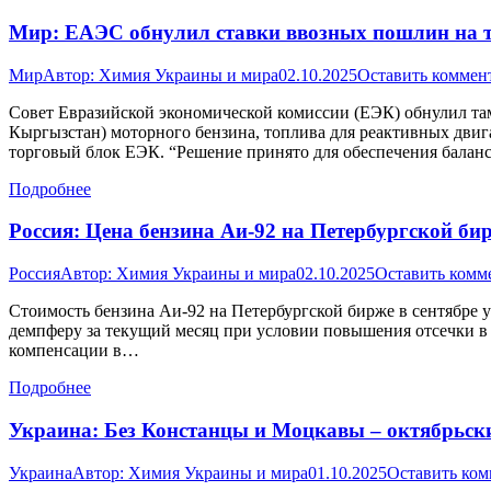
Мир: ЕАЭС обнулил ставки ввозных пошлин на т
Мир
Автор:
Химия Украины и мира
02.10.2025
Оставить коммен
Совет Евразийской экономической комиссии (ЕЭК) обнулил та
Кыргызстан) моторного бензина, топлива для реактивных двига
торговый блок ЕЭК. “Решение принято для обеспечения балан
Подробнее
Россия: Цена бензина Аи-92 на Петербургской би
Россия
Автор:
Химия Украины и мира
02.10.2025
Оставить комм
Стоимость бензина Аи-92 на Петербургской бирже в сентябре у
демпферу за текущий месяц при условии повышения отсечки в фо
компенсации в…
Подробнее
Украина: Без Констанцы и Моцкавы – октябрьск
Украина
Автор:
Химия Украины и мира
01.10.2025
Оставить ко