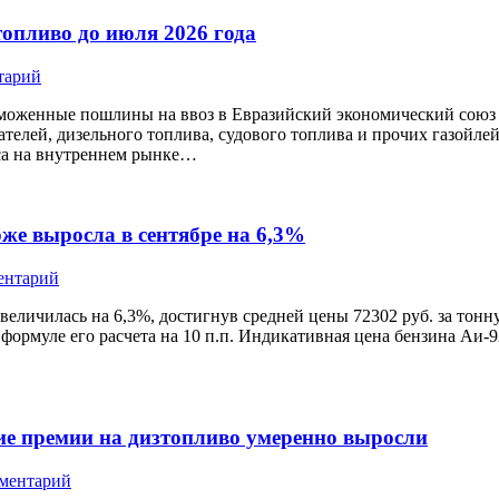
опливо до июля 2026 года
тарий
моженные пошлины на ввоз в Евразийский экономический союз 
телей, дизельного топлива, судового топлива и прочих газойле
са на внутреннем рынке…
рже выросла в сентябре на 6,3%
ентарий
величилась на 6,3%, достигнув средней цены 72302 руб. за тон
рмуле его расчета на 10 п.п. Индикативная цена бензина Аи-92 
ие премии на дизтопливо умеренно выросли
мментарий