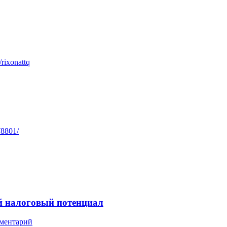
/rixonattq
78801/
й налоговый потенциал
мментарий