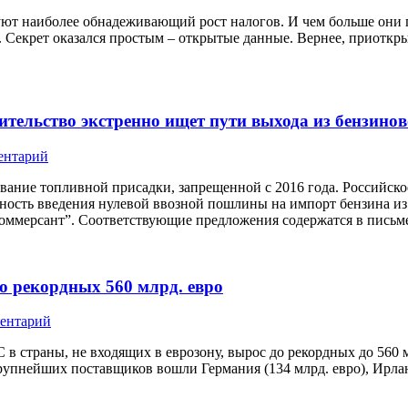
т наиболее обнадеживающий рост налогов. И чем больше они пл
 Секрет оказался простым – открытые данные. Вернее, приоткры
ительство экстренно ищет пути выхода из бензинов
ентарий
вание топливной присадки, запрещенной с 2016 года. Российско
ность введения нулевой ввозной пошлины на импорт бензина и
Коммерсант”. Соответствующие предложения содержатся в пись
о рекордных 560 млрд. евро
ментарий
в страны, не входящих в еврозону, вырос до рекордных до 560 мл
упнейших поставщиков вошли Германия (134 млрд. евро), Ирланд