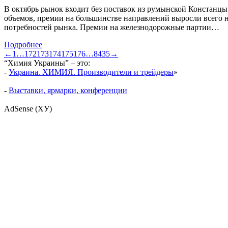
В октябрь рынок входит без поставок из румынской Констанцы
объемов, премии на большинстве направлений выросли всего на
потребностей рынка. Премии на железнодорожные партии…
Подробнее
←
1
…
172
173
174
175
176
…
8435
→
“Химия Украины” – это:
-
Украина. ХИМИЯ. Производители и трейдеры
»
-
Выставки, ярмарки, конференции
AdSense (ХУ)