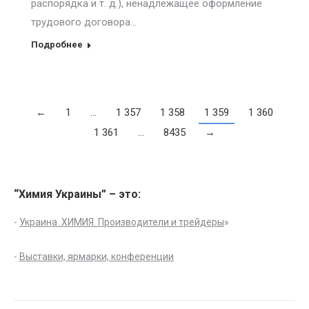
распорядка и т. д.), ненадлежащее оформление
трудового договора…
Подробнее
←
1
…
1 357
1 358
1 359
1 360
1 361
…
8435
→
“Химия Украины” – это:
-
Украина. ХИМИЯ. Производители и трейдеры
»
-
Выставки, ярмарки, конференции