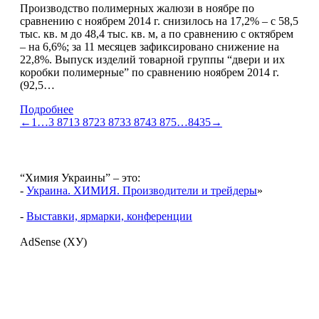
Производство полимерных жалюзи в ноябре по
сравнению с ноябрем 2014 г. снизилось на 17,2% – с 58,5
тыс. кв. м до 48,4 тыс. кв. м, а по сравнению с октябрем
– на 6,6%; за 11 месяцев зафиксировано снижение на
22,8%. Выпуск изделий товарной группы “двери и их
коробки полимерные” по сравнению ноябрем 2014 г.
(92,5…
Подробнее
←
1
…
3 871
3 872
3 873
3 874
3 875
…
8435
→
“Химия Украины” – это:
-
Украина. ХИМИЯ. Производители и трейдеры
»
-
Выставки, ярмарки, конференции
AdSense (ХУ)