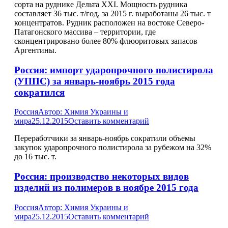
сорта на руднике Дельта ХХI. Мощность рудника
составляет 36 тыс. т/год, за 2015 г. выработаны 26 тыс. т
концентратов. Рудник расположен на востоке Северо-
Патагонского массива – территории, где
сконцентрировано более 80% флюоритовых запасов
Аргентины.
Россия: импорт ударопрочного полистирола
(УППС) за январь-ноябрь 2015 года
сократился
Россия
Автор:
Химия Украины и
мира
25.12.2015
Оставить комментарий
Переработчики за январь-ноябрь сократили объемы
закупок ударопрочного полистирола за рубежом на 32%
до 16 тыс. т.
Россия: производство некоторых видов
изделий из полимеров в ноябре 2015 года
Россия
Автор:
Химия Украины и
мира
25.12.2015
Оставить комментарий