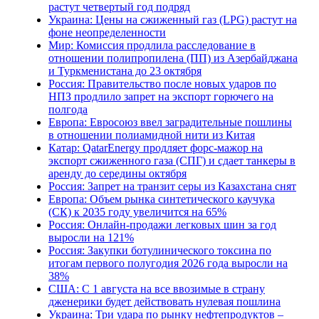
растут четвертый год подряд
Украина: Цены на сжиженный газ (LPG) растут на
фоне неопределенности
Мир: Комиссия продлила расследование в
отношении полипропилена (ПП) из Азербайджана
и Туркменистана до 23 октября
Россия: Правительство после новых ударов по
НПЗ продлило запрет на экспорт горючего на
полгода
Европа: Евросоюз ввел заградительные пошлины
в отношении полиамидной нити из Китая
Катар: QatarEnergy продляет форс-мажор на
экспорт сжиженного газа (СПГ) и сдает танкеры в
аренду до середины октября
Россия: Запрет на транзит серы из Казахстана снят
Европа: Объем рынка синтетического каучука
(СК) к 2035 году увеличится на 65%
Россия: Онлайн-продажи легковых шин за год
выросли на 121%
Россия: Закупки ботулинического токсина по
итогам первого полугодия 2026 года выросли на
38%
США: С 1 августа на все ввозимые в страну
дженерики будет действовать нулевая пошлина
Украина: Три удара по рынку нефтепродуктов –