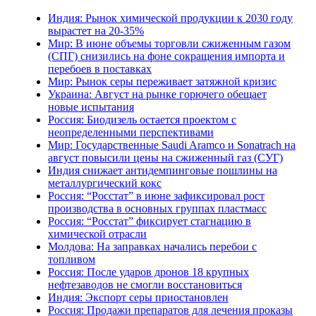
Индия: Рынок химической продукции к 2030 году
вырастет на 20-35%
Мир: В июне объемы торговли сжиженным газом
(СПГ) снизились на фоне сокращения импорта и
перебоев в поставках
Мир: Рынок серы переживает затяжной кризис
Украина: Август на рынке горючего обещает
новые испытания
Россия: Биодизель остается проектом с
неопределенными перспективами
Мир: Государственные Saudi Aramco и Sonatrach на
август повысили цены на сжиженный газ (СУГ)
Индия снижает антидемпинговые пошлины на
металлургический кокс
Россия: “Росстат” в июне зафиксировал рост
производства в основных группах пластмасс
Россия: “Росстат” фиксирует стагнацию в
химической отрасли
Молдова: На заправках начались перебои с
топливом
Россия: После ударов дронов 18 крупных
нефтезаводов не смогли восстановиться
Индия: Экспорт серы приостановлен
Россия: Продажи препаратов для лечения проказы