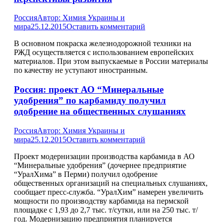
Россия
Автор:
Химия Украины и
мира
25.12.2015
Оставить комментарий
В основном покраска железнодорожной техники на
РЖД осуществляется с использованием европейских
материалов. При этом выпускаемые в России материалы
по качеству не уступают иностранным.
Россия: проект АО “Минеральные
удобрения” по карбамиду получил
одобрение на общественных слушаниях
Россия
Автор:
Химия Украины и
мира
25.12.2015
Оставить комментарий
Проект модернизации производства карбамида в АО
“Минеральные удобрения” (дочернее предприятие
“УралХима” в Перми) получил одобрение
общественных организаций на специальных слушаниях,
сообщает пресс-служба. “УралХим” намерен увеличить
мощности по производству карбамида на пермской
площадке с 1,93 до 2,7 тыс. т/сутки, или на 250 тыс. т/
год. Модернизацию предприятия планируется