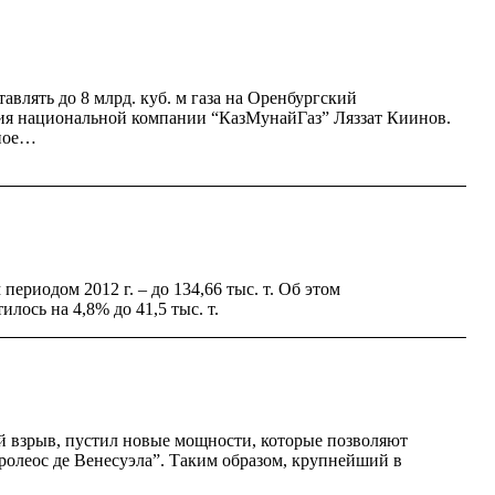
влять до 8 млрд. куб. м газа на Оренбургский
ения национальной компании “КазМунайГаз” Ляззат Киинов.
ьное…
риодом 2012 г. – до 134,66 тыс. т. Об этом
ось на 4,8% до 41,5 тыс. т.
ый взрыв, пустил новые мощности, которые позволяют
тролеос де Венесуэла”. Таким образом, крупнейший в