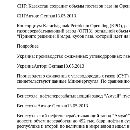
СНГ: Казахстан сохранит объемы поставок газа на Оре
СНГ
Автор:
German
13.05.2013
Консорциум Karachaganak Petroleum Operating (КРО), р
газоперерабатывающий завод (ОГПЗ), остальной объем 
“Принято решение: 8 млрд. кубов газа, который идет на
Подробнее
Украина: производство сжиженных углеводородных газов
Украина
Автор:
German
13.05.2013
Производство сжиженных углеводородных газов (СУГ) в 
свидетельствуют данные Минэнергоугля. По сравнению с
Венесуэла: нефтеперерабатывающий завод “Амуай” пус
Венесуэла
Автор:
German
13.05.2013
Венесуэльский нефтеперерабатывающий завод “Амуай”, г
довести объем переработки до 492 тыс. барр. нефти в 
республике и второй по величине в мире завод вышел