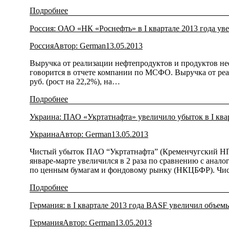
Подробнее
Россия: ОАО «НК «Роснефть» в I квартале 2013 года у
Россия
Автор:
German
13.05.2013
Выручка от реализации нефтепродуктов и продуктов нефт
говорится в отчете компании по МСФО. Выручка от реал
руб. (рост на 22,2%), на…
Подробнее
Украина: ПАО «Укртатнафта» увеличило убыток в I квар
Украина
Автор:
German
13.05.2013
Чистый убыток ПАО “Укртатнафта” (Кременчугский НПЗ
январе-марте увеличился в 2 раза по сравнению с анал
по ценным бумагам и фондовому рынку (НКЦБФР). Чи
Подробнее
Германия: в I квартале 2013 года BASF увеличил объем
Германия
Автор:
German
13.05.2013