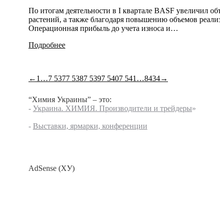
По итогам деятельности в I квартале BASF увеличил объ
растений, а также благодаря повышению объемов реализ
Операционная прибыль до учета износа и…
Подробнее
←
1
…
7 537
7 538
7 539
7 540
7 541
…
8434
→
“Химия Украины” – это:
-
Украина. ХИМИЯ. Производители и трейдеры
»
-
Выставки, ярмарки, конференции
AdSense (ХУ)