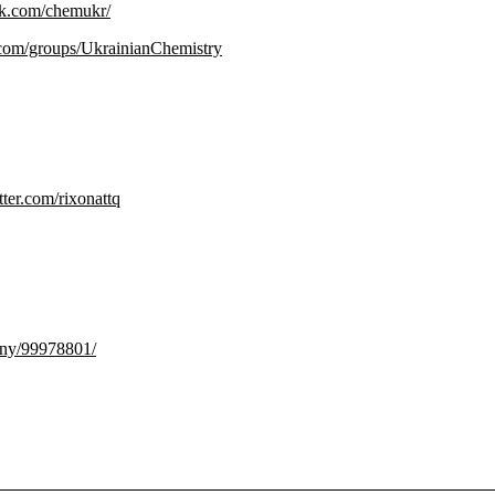
ok.com/chemukr/
com/groups/UkrainianChemistry
itter.com/rixonattq
any/99978801/