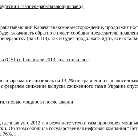
нбургский газоперерабатывающий завод
азрабатывающий Карачаганакское месторождение, продолжит поста
будет закачивать обратно в пласт, сообщил председатель правл
 переработку (на ОГПЗ), так и будет продолжать идти, все остал
 (СУГ) в I квартале 2013 года снизилось
январе-марте снизилось на 13,2% по сравнению с аналогичным пе
 февралем снижение выпуска сжиженного газа в Украине опустил
тил новые мощности после аварии
де в августе 2012 г. в результате утечки газа произошел мощн
сутки. Об этом сообщила государственная нефтяная компания “Пе
 на 76%…