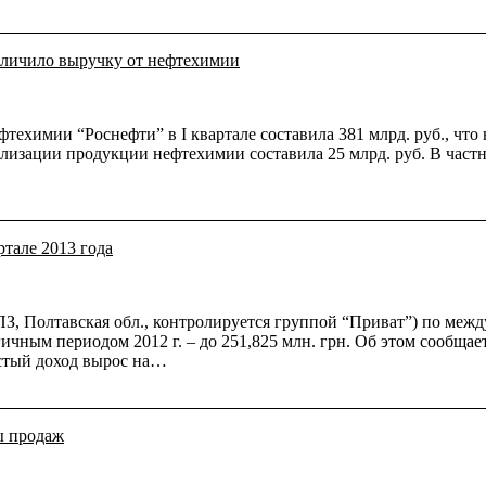
величило выручку от нефтехимии
ехимии “Роснефти” в I квартале составила 381 млрд. руб., что н
изации продукции нефтехимии составила 25 млрд. руб. В частн
тале 2013 года
, Полтавская обл., контролируется группой “Приват”) по меж
огичным периодом 2012 г. – до 251,825 млн. грн. Об этом сооб
стый доход вырос на…
ы продаж