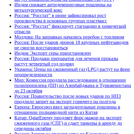
Индия снижает антидемпинговые пошлины на
металлургический кокс
Россия: “Росстат” в июне зафиксировал рост
производства в основных группах пластмасс
Россия: “Росстат” фиксирует стагнацию в химической
отрасли
Молдова: На заправках начались перебои с топливом
Россия: После ударов дронов 18 крупных нефтезаводов
не смогли восстановиться
Индия: Экспорт серы приостановлен
Россия: Продажи препаратов для лечения проказы
растут четвертый год подряд
Украина: Цены на сжиженный газ (LPG) растут на фоне
неопределенности
Мир: Комиссия продлила расследование в отношении
полипропилена (ПП) из Азербайджана и Туркменистана
до 23 октября
Россия: Правительство после новых ударов по НПЗ
продлило запрет на экспорт горючего на полгода
Европа: Евросоюз ввел заградительные пошлины в
отношении полиамидной нити из Китая
Катар: QatarEnergy продляет форс-мажор на экспорт
сжиженного газа (СПГ) и сдает танкеры в аренду до
середины октября
Россия: Запрет на транзит серы из Казахстана снят