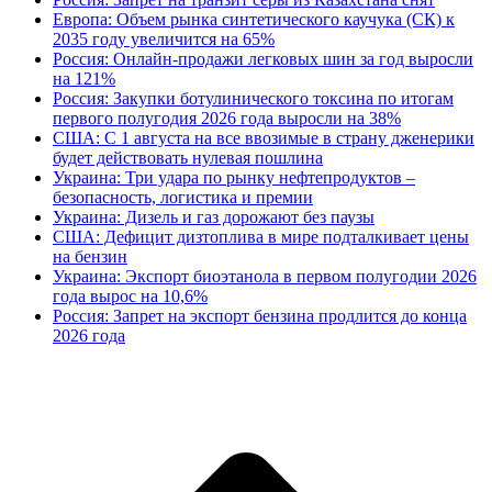
Европа: Объем рынка синтетического каучука (СК) к
2035 году увеличится на 65%
Россия: Онлайн-продажи легковых шин за год выросли
на 121%
Россия: Закупки ботулинического токсина по итогам
первого полугодия 2026 года выросли на 38%
США: С 1 августа на все ввозимые в страну дженерики
будет действовать нулевая пошлина
Украина: Три удара по рынку нефтепродуктов –
безопасность, логистика и премии
Украина: Дизель и газ дорожают без паузы
США: Дефицит дизтоплива в мире подталкивает цены
на бензин
Украина: Экспорт биоэтанола в первом полугодии 2026
года вырос на 10,6%
Россия: Запрет на экспорт бензина продлится до конца
2026 года
В