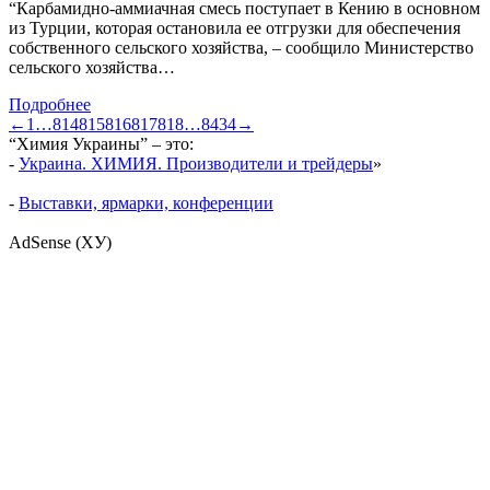
“Карбамидно-аммиачная смесь поступает в Кению в основном
из Турции, которая остановила ее отгрузки для обеспечения
собственного сельского хозяйства, – сообщило Министерство
сельского хозяйства…
Подробнее
←
1
…
814
815
816
817
818
…
8434
→
“Химия Украины” – это:
-
Украина. ХИМИЯ. Производители и трейдеры
»
-
Выставки, ярмарки, конференции
AdSense (ХУ)