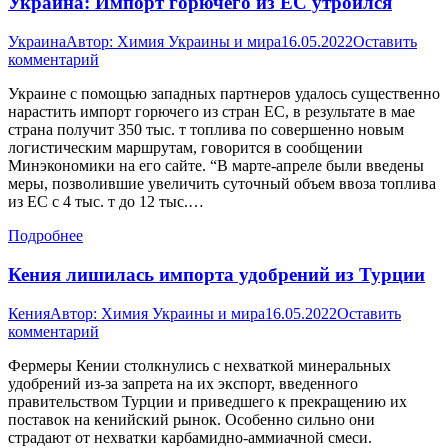
Украина: Импорт горючего из ЕС утроился
Украина
Автор:
Химия Украины и мира
16.05.2022
Оставить
комментарий
Украине с помощью западных партнеров удалось существенно
нарастить импорт горючего из стран ЕС, в результате в мае
страна получит 350 тыс. т топлива по совершенно новым
логистическим маршрутам, говорится в сообщении
Минэкономики на его сайте. “В марте-апреле были введены
меры, позволившие увеличить суточный объем ввоза топлива
из ЕС с 4 тыс. т до 12 тыс.…
Подробнее
Кения лишилась импорта удобрений из Турции
Кения
Автор:
Химия Украины и мира
16.05.2022
Оставить
комментарий
Фермеры Кении столкнулись с нехваткой минеральных
удобрений из-за запрета на их экспорт, введенного
правительством Турции и приведшего к прекращению их
поставок на кенийский рынок. Особенно сильно они
страдают от нехватки карбамидно-аммиачной смеси.