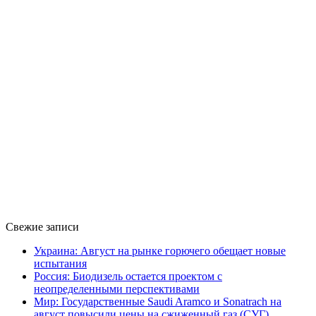
Свежие записи
Украина: Август на рынке горючего обещает новые
испытания
Россия: Биодизель остается проектом с
неопределенными перспективами
Мир: Государственные Saudi Aramco и Sonatrach на
август повысили цены на сжиженный газ (СУГ)