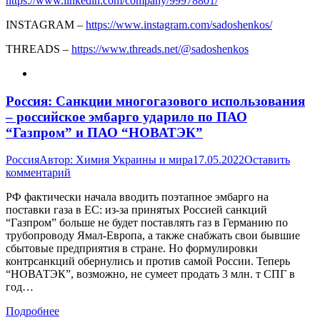
https://www.linkedin.com/company/99978801/
INSTAGRAM –
https://www.instagram.com/sadoshenkos/
THREADS –
https://www.threads.net/@sadoshenkos
Россия: Санкции многогазового использования
– российское эмбарго ударило по ПАО
“Газпром” и ПАО “НОВАТЭК”
Россия
Автор:
Химия Украины и мира
17.05.2022
Оставить
комментарий
РФ фактически начала вводить поэтапное эмбарго на
поставки газа в ЕС: из-за принятых Россией санкций
“Газпром” больше не будет поставлять газ в Германию по
трубопроводу Ямал-Европа, а также снабжать свои бывшие
сбытовые предприятия в стране. Но формулировки
контрсанкций обернулись и против самой России. Теперь
“НОВАТЭК”, возможно, не сумеет продать 3 млн. т СПГ в
год…
Подробнее