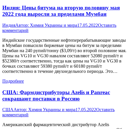
Индия: Цены битума на вторую половину мая
2022 года выросли за пределами Мумбаи
Индия
Автор:
Химия Украины и мира
17.05.2022
Оставить
комментарий
Индийские государственные нефтеперерабатывающие заводы
в Мумбаи повысили биржевые цены на битум за пределами
Мумбаи на 240 рупий/тонну ($3,09/т) во второй половине мая.
Цены на VG10 и VG30 навалом составляют 52080 рупий/т и
$52380/т соответственно, тогда как цены на VG10 и VG30 в
бочках составляют 59380 рупий/т и 60180 рупий/т
соответственно в течение двухнедельного периода. Это…
Подробнее
США: Фармдистрибуторы Azelis и Panreac
сокращают поставки в Россию
США
Автор:
Химия Украины и мира
17.05.2022
Оставить
комментарий
Американский фармацевтический дистрибутор Azelis