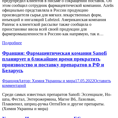
предупредил клиентов в письме о сокращении поставок. Об
этом сообщил сотрудник фармацевтической компании. Azelis
официально представляла в России продукцию
производителя сырья для мягких лекарственных форм,
инъекций и ингаляций Lubrizol. Американская компания
Panreac в клиентской рассылке также сообщила о
приостановке ввоза всей своей продукции для
фармпромышленности в Россию как напрямую, так и…
Подробнее
Франция: Фармацевтическая комания Sanofi
планирует в ближайшее время прекратить
производство и поставку препаратов в РФ и
Беларусь
Франция
Автор:
Химия Украины и мира
17.05.2022
Оставить
комментарий
Среди самых известных препаратов Sanofi: Эссенциале, Но-
шпа, Фестал, Энтерожермина, Магне В6, Лазолван,
Плаквенил, шприц-ручка ОптиПен и другие препараты.
(Химия Украины и мира)