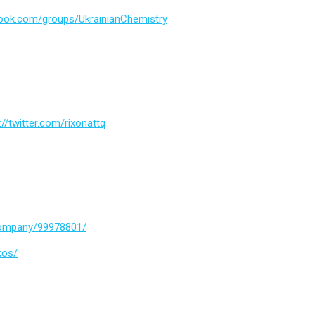
ook.com/groups/UkrainianChemistry
://twitter.com/rixonattq
company/99978801/
kos/