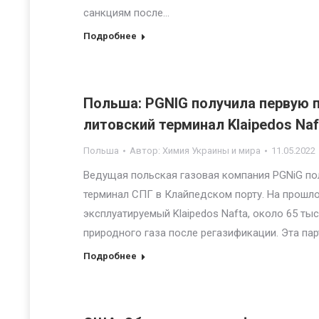
санкциям после…
Подробнее
Польша: PGNIG получила первую 
литовский терминал Klaipedos Naf
Польша
Автор:
Химия Украины и мира
11.05.2022
Ведущая польская газовая компания PGNiG по
терминал СПГ в Клайпедском порту. На прошлой
эксплуатируемый Klaipedos Nafta, около 65 тыс
природного газа после регазификации. Эта па
Подробнее