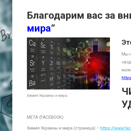
Благодарим вас за вн
мира
“
Эт
Мы н
свод
може
http
Ч
Химия Украины и мира
У
META (FACEBOOK)
Химия Украины и мира (страница) –
https://www.fa