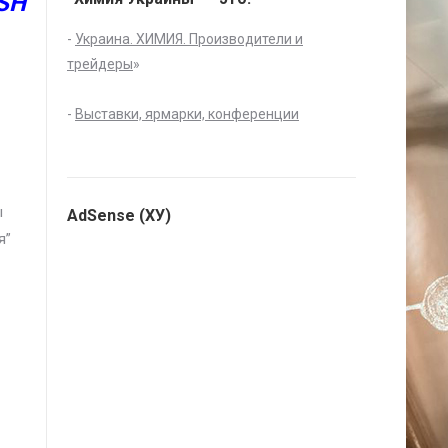
SH
-
Украина. ХИМИЯ. Производители и
и
трейдеры
»
-
Выставки, ярмарки, конференции
ы
AdSense (ХУ)
я”