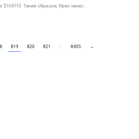
о $104710. Таким образом, Иран занял…
8
819
820
821
…
8435
→