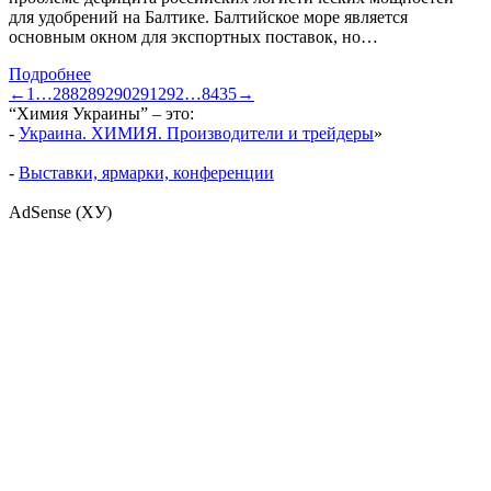
для удобрений на Балтике. Балтийское море является
основным окном для экспортных поставок, но…
Подробнее
←
1
…
288
289
290
291
292
…
8435
→
“Химия Украины” – это:
-
Украина. ХИМИЯ. Производители и трейдеры
»
-
Выставки, ярмарки, конференции
AdSense (ХУ)