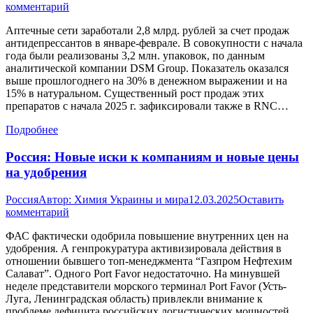
комментарий
Аптечные сети заработали 2,8 млрд. рублей за счет продаж
антидепрессантов в январе-феврале. В совокупности с начала
года были реализованы 3,2 млн. упаковок, по данным
аналитической компании DSM Group. Показатель оказался
выше прошлогоднего на 30% в денежном выражении и на
15% в натуральном. Существенный рост продаж этих
препаратов с начала 2025 г. зафиксировали также в RNC…
Подробнее
Россия: Новые иски к компаниям и новые цены
на удобрения
Россия
Автор:
Химия Украины и мира
12.03.2025
Оставить
комментарий
ФАС фактически одобрила повышение внутренних цен на
удобрения. А генпрокуратура активизировала действия в
отношении бывшего топ-менеджмента “Газпром Нефтехим
Салават”. Одного Port Favor недостаточно. На минувшей
неделе представители морского терминал Port Favor (Усть-
Луга, Ленинградская область) привлекли внимание к
проблеме дефицита российских логистических мощностей