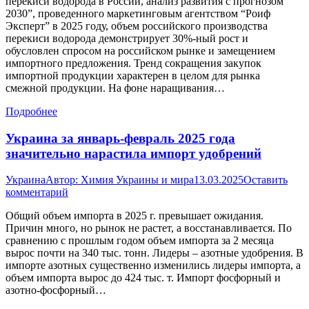
перекиси водорода в России, анализ развития с прогнозом
2030”, проведенного маркетинговым агентством “Роиф
Эксперт” в 2025 году, объем российского производства
перекиси водорода демонстрирует 30%-ный рост и
обусловлен спросом на российском рынке и замещением
импортного предложения. Тренд сокращения закупок
импортной продукции характерен в целом для рынка
смежной продукции. На фоне наращивания…
Подробнее
Украина за январь-февраль 2025 года
значительно нарастила импорт удобрений
Украина
Автор:
Химия Украины и мира
13.03.2025
Оставить
комментарий
Общий объем импорта в 2025 г. превышает ожидания.
Причин много, но рынок не растет, а восстанавливается. По
сравнению с прошлым годом объем импорта за 2 месяца
вырос почти на 340 тыс. тонн. Лидеры – азотные удобрения. В
импорте азотных существенно изменились лидеры импорта, а
объем импорта вырос до 424 тыс. т. Импорт фосфорный и
азотно-фосфорный…