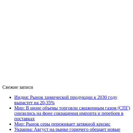
Свежие записи
Индия: Рынок химической продукции к 2030 году
вырастет на 20-35%
Мир: В июне объемы торговли сжиженным газом (СПГ)
снизились на фоне сокращения импорта и перебоев в
поставках
Мир: Рынок серы переживает затяжной кризис
Украина: Август на рынке горючего обещает новые