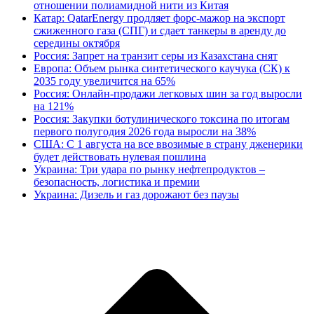
отношении полиамидной нити из Китая
Катар: QatarEnergy продляет форс-мажор на экспорт
сжиженного газа (СПГ) и сдает танкеры в аренду до
середины октября
Россия: Запрет на транзит серы из Казахстана снят
Европа: Объем рынка синтетического каучука (СК) к
2035 году увеличится на 65%
Россия: Онлайн-продажи легковых шин за год выросли
на 121%
Россия: Закупки ботулинического токсина по итогам
первого полугодия 2026 года выросли на 38%
США: С 1 августа на все ввозимые в страну дженерики
будет действовать нулевая пошлина
Украина: Три удара по рынку нефтепродуктов –
безопасность, логистика и премии
Украина: Дизель и газ дорожают без паузы
В