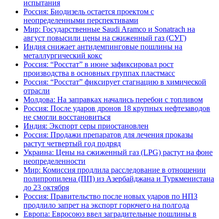
испытания
Россия: Биодизель остается проектом с
неопределенными перспективами
Мир: Государственные Saudi Aramco и Sonatrach на
август повысили цены на сжиженный газ (СУГ)
Индия снижает антидемпинговые пошлины на
металлургический кокс
Россия: “Росстат” в июне зафиксировал рост
производства в основных группах пластмасс
Россия: “Росстат” фиксирует стагнацию в химической
отрасли
Молдова: На заправках начались перебои с топливом
Россия: После ударов дронов 18 крупных нефтезаводов
не смогли восстановиться
Индия: Экспорт серы приостановлен
Россия: Продажи препаратов для лечения проказы
растут четвертый год подряд
Украина: Цены на сжиженный газ (LPG) растут на фоне
неопределенности
Мир: Комиссия продлила расследование в отношении
полипропилена (ПП) из Азербайджана и Туркменистана
до 23 октября
Россия: Правительство после новых ударов по НПЗ
продлило запрет на экспорт горючего на полгода
Европа: Евросоюз ввел заградительные пошлины в