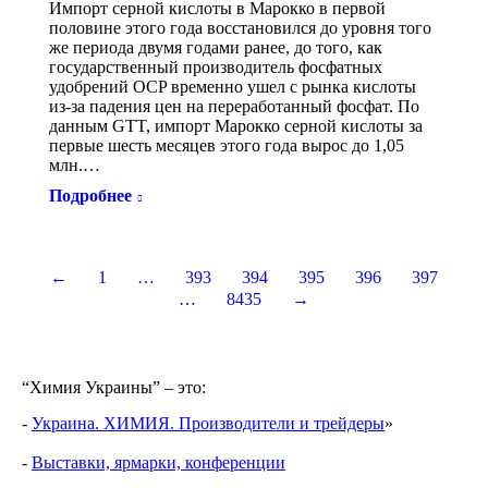
Импорт серной кислоты в Марокко в первой
половине этого года восстановился до уровня того
же периода двумя годами ранее, до того, как
государственный производитель фосфатных
удобрений OCP временно ушел с рынка кислоты
из-за падения цен на переработанный фосфат. По
данным GTT, импорт Марокко серной кислоты за
первые шесть месяцев этого года вырос до 1,05
млн.…
Подробнее
←
1
…
393
394
395
396
397
…
8435
→
“Химия Украины” – это:
-
Украина. ХИМИЯ. Производители и трейдеры
»
-
Выставки, ярмарки, конференции