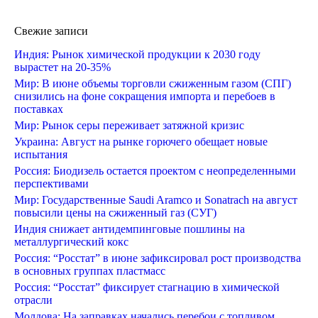
Свежие записи
Индия: Рынок химической продукции к 2030 году
вырастет на 20-35%
Мир: В июне объемы торговли сжиженным газом (СПГ)
снизились на фоне сокращения импорта и перебоев в
поставках
Мир: Рынок серы переживает затяжной кризис
Украина: Август на рынке горючего обещает новые
испытания
Россия: Биодизель остается проектом с неопределенными
перспективами
Мир: Государственные Saudi Aramco и Sonatrach на август
повысили цены на сжиженный газ (СУГ)
Индия снижает антидемпинговые пошлины на
металлургический кокс
Россия: “Росстат” в июне зафиксировал рост производства
в основных группах пластмасс
Россия: “Росстат” фиксирует стагнацию в химической
отрасли
Молдова: На заправках начались перебои с топливом