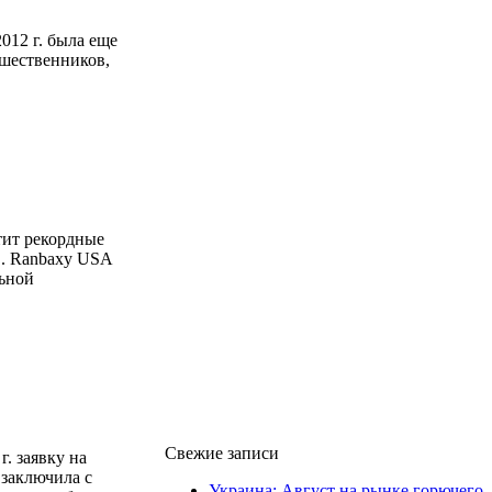
2012 г. была еще
едшественников,
тит рекордные
в. Ranbaxy USA
льной
Свежие записи
. заявку на
 заключила с
Украина: Август на рынке горючего