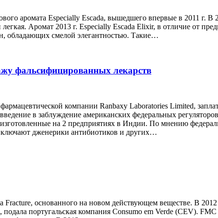
зового аромата Especially Escada, вышедшего впервые в 2011 г. В 
и легкая. Аромат 2013 г. Especially Escada Elixir, в отличие от пр
н, обладающих смелой элегантностью. Такие…
дажу фальсифицированных лекарств
армацевтической компании Ranbaxy Laboratories Limited, запла
 введение в заблуждение американских федеральных регуляторо
, изготовленные на 2 предприятиях в Индии. По мнению федера
включают дженерики антибиотиков и других…
racture, основанного на новом действующем веществе. В 2012 г
us, подала португальская компания Consumo em Verde (CEV). FMC