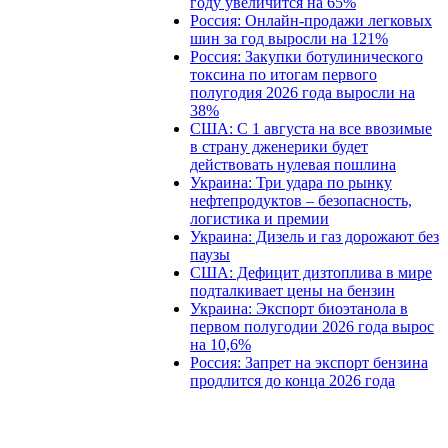
году увеличится на 65%
Россия: Онлайн-продажи легковых
шин за год выросли на 121%
Россия: Закупки ботулинического
токсина по итогам первого
полугодия 2026 года выросли на
38%
США: С 1 августа на все ввозимые
в страну дженерики будет
действовать нулевая пошлина
Украина: Три удара по рынку
нефтепродуктов – безопасность,
логистика и премии
Украина: Дизель и газ дорожают без
паузы
США: Дефицит дизтоплива в мире
подталкивает цены на бензин
Украина: Экспорт биоэтанола в
первом полугодии 2026 года вырос
на 10,6%
Россия: Запрет на экспорт бензина
продлится до конца 2026 года
В