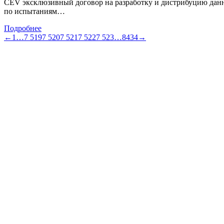
CEV эксклюзивный договор на разработку и дистрибуцию данно
по испытаниям…
Подробнее
←
1
…
7 519
7 520
7 521
7 522
7 523
…
8434
→