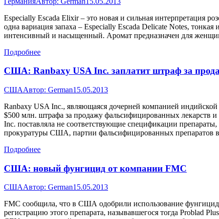
Германия
Автор:
German
15.05.2013
Especially Escada Elixir – это новая и сильная интерпретация ро
одна вариация запаха – Especially Escada Delicate Notes, тонкая 
интенсивный и насыщенный. Аромат предназначен для женщи
Подробнее
США: Ranbaxy USA Inc. заплатит штраф за про
США
Автор:
German
15.05.2013
Ranbaxy USA Inc., являющаяся дочерней компанией индийской ф
$500 млн. штрафа за продажу фальсифицированных лекарств и
Inc. поставляла не соответствующие спецификации препараты
прокуратуры США, партии фальсифицированных препаратов 
Подробнее
США: новый фунгицид от компании FMC
США
Автор:
German
15.05.2013
FMC сообщила, что в США одобрили использование фунгицида F
регистрацию этого препарата, называвшегося тогда Problad Pl