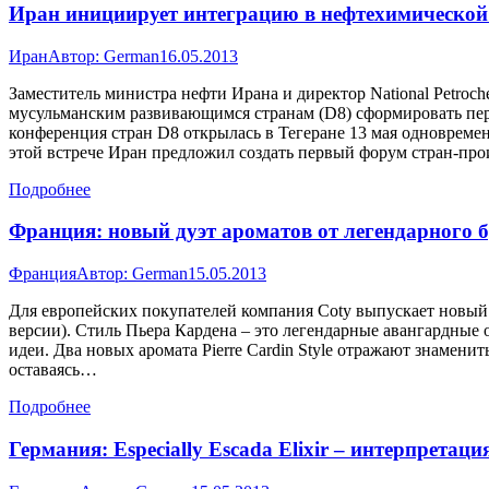
Иран инициирует интеграцию в нефтехимическо
Иран
Автор:
German
16.05.2013
Заместитель министра нефти Ирана и директор National Petroc
мусульманским развивающимся странам (D8) сформировать п
конференция стран D8 открылась в Тегеране 13 мая одноврем
этой встрече Иран предложил создать первый форум стран-п
Подробнее
Франция: новый дуэт ароматов от легендарного бр
Франция
Автор:
German
15.05.2013
Для европейских покупателей компания Coty выпускает новый д
версии). Стиль Пьера Кардена – это легендарные авангардные
идеи. Два новых аромата Pierre Cardin Style отражают знаменит
оставаясь…
Подробнее
Германия: Especially Escada Elixir – интерпретац