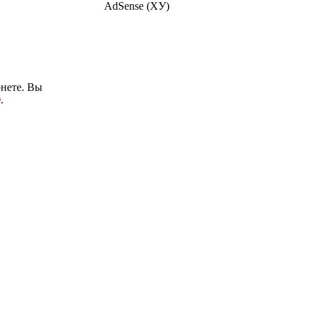
AdSense (ХУ)
нете. Вы
О
.