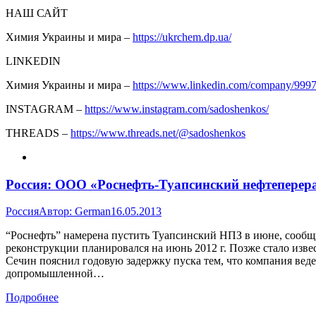
НАШ САЙТ
Химия Украины и мира –
https://ukrchem.dp.ua/
LINKEDIN
Химия Украины и мира –
https://www.linkedin.com/company/999
INSTAGRAM –
https://www.instagram.com/sadoshenkos/
THREADS –
https://www.threads.net/@sadoshenkos
Россия: ООО «Роснефть-Туапсинский нефтеперер
Россия
Автор:
German
16.05.2013
“Роснефть” намерена пустить Туапсинский НПЗ в июне, сообщ
реконструкции планировался на июнь 2012 г. Позже стало изве
Сечин пояснил годовую задержку пуска тем, что компания вед
допромышленной…
Подробнее