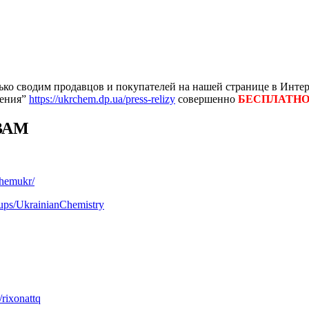
ко сводим продавцов и покупателей на нашей странице в Интер
ления”
https://ukrchem.dp.ua/press-relizy
совершенно
БЕСПЛАТН
ВАМ
chemukr/
ups/UkrainianChemistry
/rixonattq