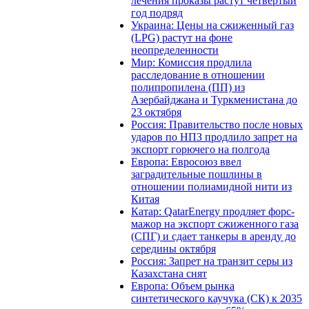
лечения проказы растут четвертый
год подряд
Украина: Цены на сжиженный газ
(LPG) растут на фоне
неопределенности
Мир: Комиссия продлила
расследование в отношении
полипропилена (ПП) из
Азербайджана и Туркменистана до
23 октября
Россия: Правительство после новых
ударов по НПЗ продлило запрет на
экспорт горючего на полгода
Европа: Евросоюз ввел
заградительные пошлины в
отношении полиамидной нити из
Китая
Катар: QatarEnergy продляет форс-
мажор на экспорт сжиженного газа
(СПГ) и сдает танкеры в аренду до
середины октября
Россия: Запрет на транзит серы из
Казахстана снят
Европа: Объем рынка
синтетического каучука (СК) к 2035