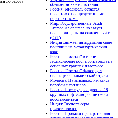
ивную работу
обещает новые испытания
Россия: Биодизель остается
проектом с неопределенными
перспективами
Мир: Государственные Saudi
Aramco и Sonatrach на август
повысили цены на сжиженный газ
(СУГ)
Индия снижает антидемпинговые
пошлины на металлургический
кокс
Россия: “Росстат” в июне
зафиксировал рост производства в
основных группах пластмасс
Россия: “Росстат” фиксирует
стагнацию в химической отрасли
Молдова: На заправках начались
перебои с топливом
Россия: После ударов дронов 18
крупных нефтезаводов не смогли
восстановиться
Индия: Экспорт серы
приостановлен
Россия: Продажи препаратов для