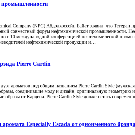
й промышленности
hemical Company (NPC) Абдолхоссейн Байат заявил, что Тегеран 
ервый совместный форум нефтехимической промышленности. Не
енно с 10 международной конференцией нефтехимической промы
роизводителей нефтехимической продукции и…
энда Pierre Cardin
уэт ароматов под общим названием Pierre Cardin Style (мужская
 образы, соединившие моду и дизайн, оригинальную геометрию и
ые образы от Кардена. Pierre Cardin Style должен стать современ
ия аромата Especially Escada от одноименного брэнд