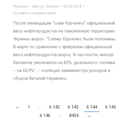
Украина
Автор:
German
05.05.2014
Оставить комментарий
После ликвидации “схем Курченко” официальный
ввоз нефтепродуктов на таможенную территорию
Украины вырос. “Схемы Курченко были поломаны.
В марте по сравнению с февралем официальный
ввоз нефтепродуктов вырос. В частности, импорт
бензинов увеличился на 83%, дизельного топлива
– на 60,9%”, – сообщил замминистра доходов и
сборов Виталий Науменко.
←
1
…
6 142
6 143
6 144
6 145
6 146
…
8435
→