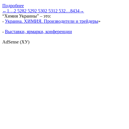
Подробнее
←
1
…
2 528
2 529
2 530
2 531
2 532
…
8434
→
“Химия Украины” – это:
-
Украина. ХИМИЯ. Производители и трейдеры
»
-
Выставки, ярмарки, конференции
AdSense (ХУ)