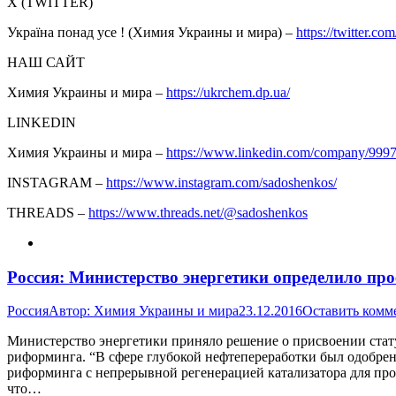
Х (TWITTER)
Україна понад усе ! (Химия Украины и мира) –
https://twitter.com
НАШ САЙТ
Химия Украины и мира –
https://ukrchem.dp.ua/
LINKEDIN
Химия Украины и мира –
https://www.linkedin.com/company/999
INSTAGRAM –
https://www.instagram.com/sadoshenkos/
THREADS –
https://www.threads.net/@sadoshenkos
Россия: Министерство энергетики определило 
Россия
Автор:
Химия Украины и мира
23.12.2016
Оставить комм
Министерство энергетики приняло решение о присвоении стат
риформинга. “В сфере глубокой нефтепереработки был одобре
риформинга с непрерывной регенерацией катализатора для про
что…