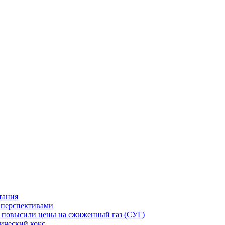
тания
и перспективами
ст повысили цены на сжиженный газ (СУГ)
ический кокс