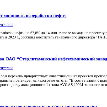
ит мощность переработки нефти
ентарий
работки нефти на 62,8% до 14 млн. т после выхода на проект
ь в 2023 г., сообщил аместитель генерального директора “ТАН
ива ОАО “Стерлитамакский нефтехимический завод
ентарий
ило в перечень приоритетных инвестиционных проектов произв
риятие претендует на налоговые льготы. “В соответствии с пр
производству авиационного бензина AVGAS 100LL мощностью вы
твенным поставщиком топлива для росгвардии