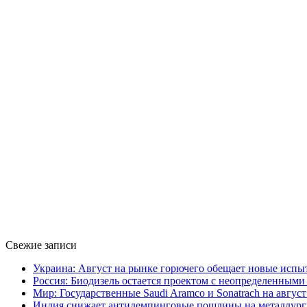
Свежие записи
Украина: Август на рынке горючего обещает новые испы
Россия: Биодизель остается проектом с неопределенным
Мир: Государственные Saudi Aramco и Sonatrach на авгу
Индия снижает антидемпинговые пошлины на металлург