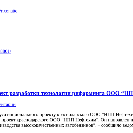
/rixonattq
78801/
проект разработки технологии риформинга ООО “
ентарий
уса национального проекту краснодарского ООО “НПП Нефтехим
н проект краснодарского ООО “НПП Нефтехим”. Он направлен на
изводства высококачественных автобензинов”, – сообщило ведом