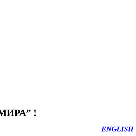
ИРА” !
ENGLISH