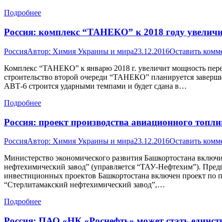
Подробнее
Россия: комплекс “ТАНЕКО” к 2018 году увелич
Россия
Автор:
Химия Украины и мира
23.12.2016
Оставить комм
Комплекс “ТАНЕКО” к январю 2018 г. увеличит мощность пере
строительство второй очереди “ТАНЕКО” планируется завершит
АВТ-6 строится ударными темпами и будет сдана в…
Подробнее
Россия: проект производства авиационного топл
Россия
Автор:
Химия Украины и мира
23.12.2016
Оставить комм
Министерство экономического развития Башкортостана включ
нефтехимический завод” (управляется “ТАУ-Нефтехим”). Предп
инвестиционных проектов Башкортостана включен проект по 
“Стерлитамакский нефтехимический завод”,…
Подробнее
Россия: ПАО «НК «Роснефть» может стать единс