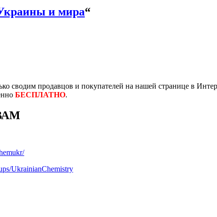
Украины и мира
“
ко сводим продавцов и покупателей на нашей странице в Интер
енно
БЕСПЛАТНО
.
ВАМ
chemukr/
ups/UkrainianChemistry