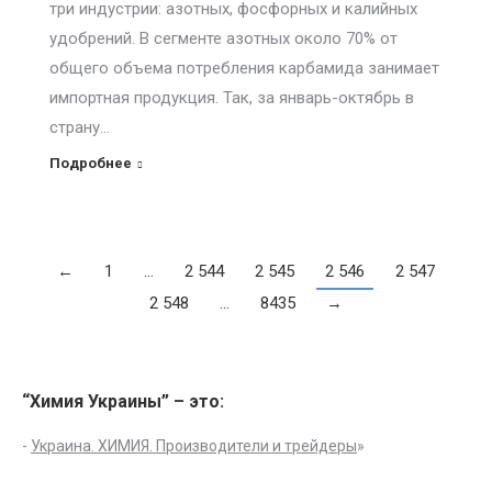
три индустрии: азотных, фосфорных и калийных
удобрений. В сегменте азотных около 70% от
общего объема потребления карбамида занимает
импортная продукция. Так, за январь-октябрь в
страну…
Подробнее
←
1
…
2 544
2 545
2 546
2 547
2 548
…
8435
→
“Химия Украины” – это:
-
Украина. ХИМИЯ. Производители и трейдеры
»