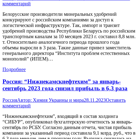
комментарий
Белорусские производители минеральных удобрений
конкурируют с российским компаниями за доступ к
логистической инфраструктуре. Так, импорт и транзит
удобрений производства Республики Беларусь по российским
транспортным каналам за 10 месяцев 2023 г. составил 8,8 млн.
т. Относительно аналогичного периода прошлого года
объемы выросли в 3 раза. Такие данные привел заместитель
генерального директора “Института проблем естественных
монополий” (ИПЕМ)…
Подробнее
Россия: “Нижнекамскнефтехим” за январь-
сентябрь 2023 года снизил прибыль в 6,3 раза
Россия
Автор:
Химия Украины и мира
28.11.2023
Оставить
комментарий
“Нижнекамскнефтехим”, входящий в состав холдинга
“СИБУР”, опубликовал бухгалтерскую отчетность за январь-
сентябрь по РСБУ. Согласно данным отчета, чистая прибыль
компании за указанный период составила 9,1 млрд. руб., что в
6,3 раза меньше, чем в прошлом году. Выручка снизилась на