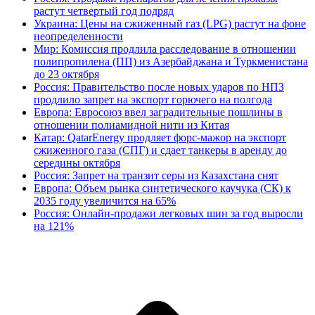
растут четвертый год подряд
Украина: Цены на сжиженный газ (LPG) растут на фоне
неопределенности
Мир: Комиссия продлила расследование в отношении
полипропилена (ПП) из Азербайджана и Туркменистана
до 23 октября
Россия: Правительство после новых ударов по НПЗ
продлило запрет на экспорт горючего на полгода
Европа: Евросоюз ввел заградительные пошлины в
отношении полиамидной нити из Китая
Катар: QatarEnergy продляет форс-мажор на экспорт
сжиженного газа (СПГ) и сдает танкеры в аренду до
середины октября
Россия: Запрет на транзит серы из Казахстана снят
Европа: Объем рынка синтетического каучука (СК) к
2035 году увеличится на 65%
Россия: Онлайн-продажи легковых шин за год выросли
на 121%
В