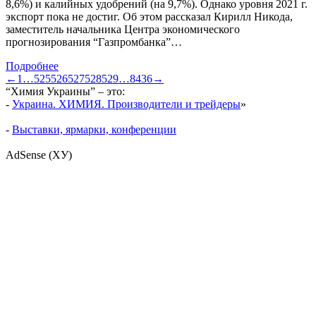
8,6%) и калийных удобрений (на 9,7%). Однако уровня 2021 г.
экспорт пока не достиг. Об этом рассказал Кирилл Никода,
заместитель начальника Центра экономического
прогнозирования “Газпромбанка”…
Подробнее
←
1
…
525
526
527
528
529
…
8436
→
“Химия Украины” – это:
-
Украина. ХИМИЯ. Производители и трейдеры
»
-
Выставки, ярмарки, конференции
AdSense (ХУ)