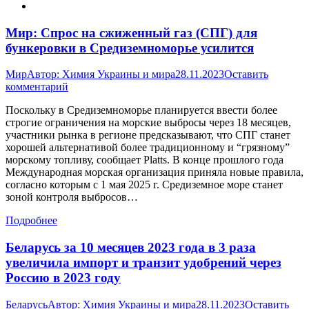
Мир: Спрос на сжиженный газ (СПГ) для
бункеровки в Средиземноморье усилится
Мир
Автор:
Химия Украины и мира
28.11.2023
Оставить
комментарий
Поскольку в Средиземноморье планируется ввести более
строгие ограничения на морские выбросы через 18 месяцев,
участники рынка в регионе предсказывают, что СПГ станет
хорошей альтернативой более традиционному и “грязному”
морскому топливу, сообщает Platts. В конце прошлого года
Международная морская организация приняла новые правила,
согласно которым с 1 мая 2025 г. Средиземное море станет
зоной контроля выбросов…
Подробнее
Беларусь за 10 месяцев 2023 года в 3 раза
увеличила импорт и транзит удобрений через
Россию в 2023 году
Беларусь
Автор:
Химия Украины и мира
28.11.2023
Оставить