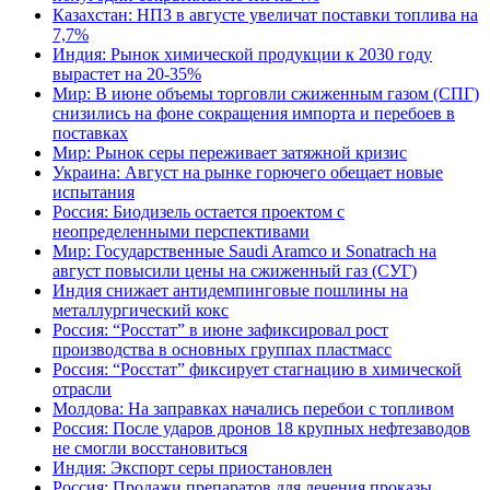
Казахстан: НПЗ в августе увеличат поставки топлива на
7,7%
Индия: Рынок химической продукции к 2030 году
вырастет на 20-35%
Мир: В июне объемы торговли сжиженным газом (СПГ)
снизились на фоне сокращения импорта и перебоев в
поставках
Мир: Рынок серы переживает затяжной кризис
Украина: Август на рынке горючего обещает новые
испытания
Россия: Биодизель остается проектом с
неопределенными перспективами
Мир: Государственные Saudi Aramco и Sonatrach на
август повысили цены на сжиженный газ (СУГ)
Индия снижает антидемпинговые пошлины на
металлургический кокс
Россия: “Росстат” в июне зафиксировал рост
производства в основных группах пластмасс
Россия: “Росстат” фиксирует стагнацию в химической
отрасли
Молдова: На заправках начались перебои с топливом
Россия: После ударов дронов 18 крупных нефтезаводов
не смогли восстановиться
Индия: Экспорт серы приостановлен
Россия: Продажи препаратов для лечения проказы