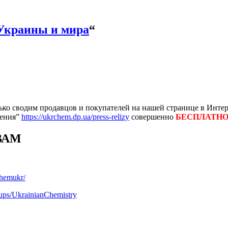
Украины и мира
“
ко сводим продавцов и покупателей на нашей странице в Интер
ления”
https://ukrchem.dp.ua/press-relizy
совершенно
БЕСПЛАТН
ВАМ
chemukr/
ups/UkrainianChemistry