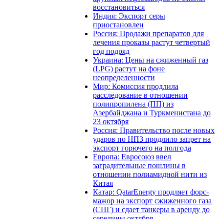
восстановиться
Индия: Экспорт серы
приостановлен
Россия: Продажи препаратов для
лечения проказы растут четвертый
год подряд
Украина: Цены на сжиженный газ
(LPG) растут на фоне
неопределенности
Мир: Комиссия продлила
расследование в отношении
полипропилена (ПП) из
Азербайджана и Туркменистана до
23 октября
Россия: Правительство после новых
ударов по НПЗ продлило запрет на
экспорт горючего на полгода
Европа: Евросоюз ввел
заградительные пошлины в
отношении полиамидной нити из
Китая
Катар: QatarEnergy продляет форс-
мажор на экспорт сжиженного газа
(СПГ) и сдает танкеры в аренду до
середины октября