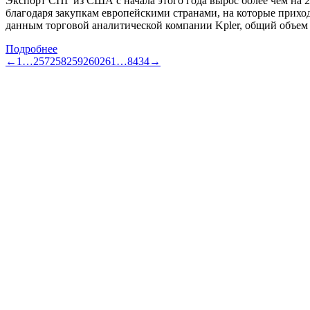
Экспорт СПГ из США с начала этого года вырос более чем на
благодаря закупкам европейскими странами, на которые приход
данным торговой аналитической компании Kpler, общий объе
Подробнее
←
1
…
257
258
259
260
261
…
8434
→