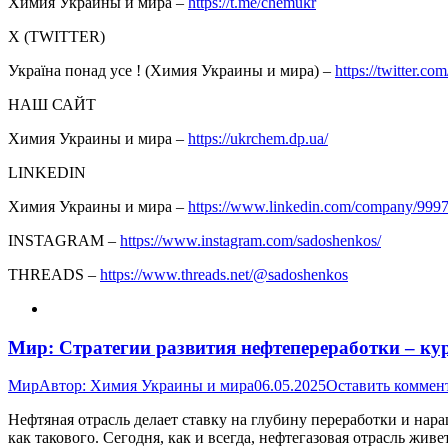
Химия Украины и мира –
https://t.me/chemukr
Х (TWITTER)
Україна понад усе ! (Химия Украины и мира) –
https://twitter.com
НАШ САЙТ
Химия Украины и мира –
https://ukrchem.dp.ua/
LINKEDIN
Химия Украины и мира –
https://www.linkedin.com/company/999
INSTAGRAM –
https://www.instagram.com/sadoshenkos/
THREADS –
https://www.threads.net/@sadoshenkos
Мир: Стратегии развития нефтепереработки – ку
Мир
Автор:
Химия Украины и мира
06.05.2025
Оставить коммен
Нефтяная отрасль делает ставку на глубину переработки и нар
как такового. Сегодня, как и всегда, нефтегазовая отрасль жи