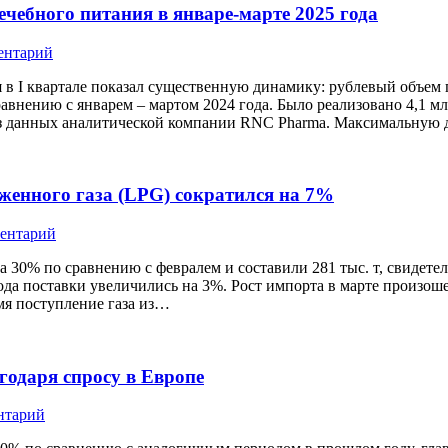
чебного питания в январе-марте 2025 года
ентарий
 в I квартале показал существенную динамику: рублевый объем
авнению с январем – мартом 2024 года. Было реализовано 4,1 мл
т из данных аналитической компании RNC Pharma. Максимальну
женного газа (LPG) сократился на 7%
ментарий
 30% по сравнению с февралем и составили 281 тыс. т, свидете
да поставки увеличились на 3%. Рост импорта в марте произоше
мя поступление газа из…
одаря спросу в Европе
нтарий