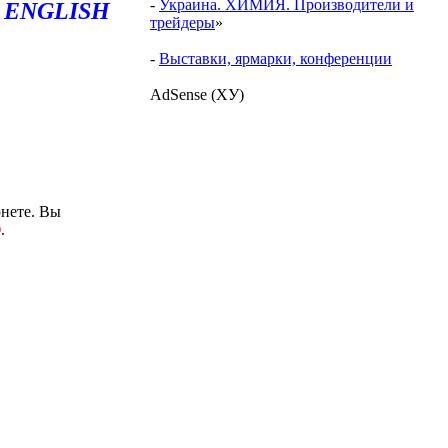
-
Украина. ХИМИЯ. Производители и
ENGLISH
трейдеры
»
-
Выставки, ярмарки, конференции
AdSense (ХУ)
нете. Вы
О
.