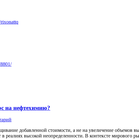
/rixonattq
78801/
рс на нефтехимию?
тарий
ащивание добавленной стоимости, а не на увеличение объемов в
вет в реалиях высокой неопределенности. В контексте мирового р