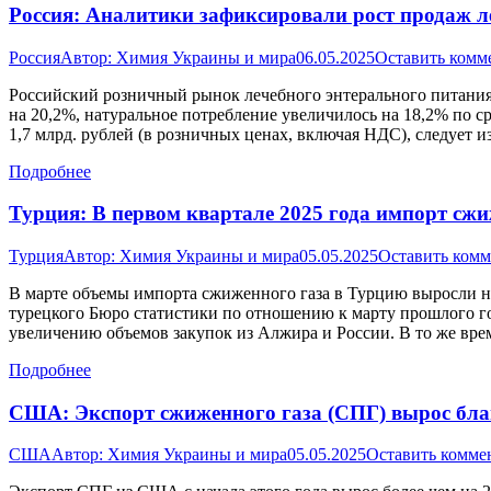
Россия: Аналитики зафиксировали рост продаж ле
Россия
Автор:
Химия Украины и мира
06.05.2025
Оставить комм
Российский розничный рынок лечебного энтерального питания
на 20,2%, натуральное потребление увеличилось на 18,2% по ср
1,7 млрд. рублей (в розничных ценах, включая НДС), следуе
Подробнее
Турция: В первом квартале 2025 года импорт сжи
Турция
Автор:
Химия Украины и мира
05.05.2025
Оставить ком
В марте объемы импорта сжиженного газа в Турцию выросли на
турецкого Бюро статистики по отношению к марту прошлого го
увеличению объемов закупок из Алжира и России. В то же вре
Подробнее
США: Экспорт сжиженного газа (СПГ) вырос благ
США
Автор:
Химия Украины и мира
05.05.2025
Оставить комме