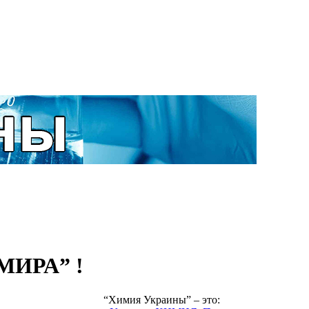
ИРА” !
“Химия Украины” – это: