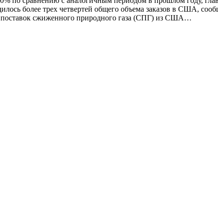
 20% по сравнению с аналогичным периодом в прошлом году, гла
илось более трех четвертей общего объема заказов в США, сообщ
м поставок сжиженного природного газа (СПГ) из США…