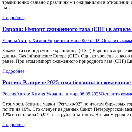
традиционно связано с различными ожиданиями в отношении бу
на…
Подробнее
Европа: Импорт сжиженного газа (СПГ) в апреле
Европа
Автор:
Химия Украины и мира
06.05.2025
Оставить ком
Закачка газа в подземные хранилища (ПХГ) Европы в апреле яв
данные Gas Infrastructure Europe (GIE). Однако уровень запасов
ранее. При этом импорт сжиженного природного газа (СПГ) Е
Подробнее
Россия: В апреле 2025 года бензины и сжиженные
Россия
Автор:
Химия Украины и мира
06.05.2025
Оставить комм
Стоимость бензина марки “Регуляр-92” по итогам биржевых тор
почти на 10%. Это следует из данных Санкт-Петербургской ме
12% и составила 56,991 тыс. рублей за тонну. На таком уровне
Подробнее