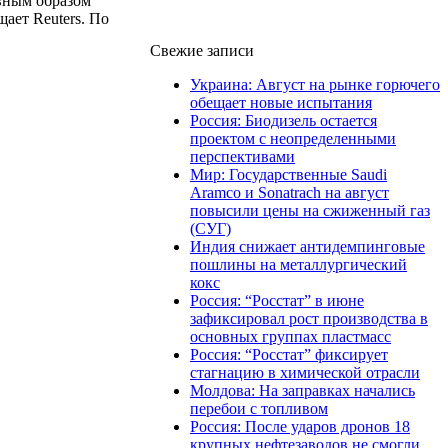
вным образом
ает Reuters. По
Свежие записи
Украина: Август на рынке горючего
обещает новые испытания
Россия: Биодизель остается
проектом с неопределенными
перспективами
Мир: Государственные Saudi
Aramco и Sonatrach на август
повысили цены на сжиженный газ
(СУГ)
Индия снижает антидемпинговые
пошлины на металлургический
кокс
Россия: “Росстат” в июне
зафиксировал рост производства в
основных группах пластмасс
Россия: “Росстат” фиксирует
стагнацию в химической отрасли
Молдова: На заправках начались
перебои с топливом
Россия: После ударов дронов 18
крупных нефтезаводов не смогли