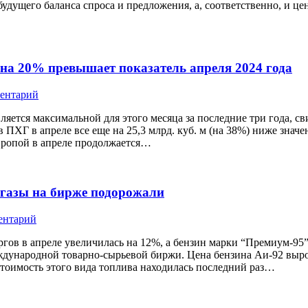
дущего баланса спроса и предложения, а, соответственно, и це
 на 20% превышает показатель апреля 2024 года
ментарий
ляется максимальной для этого месяца за последние три года, с
 в ПХГ в апреле все еще на 25,3 млрд. куб. м (на 38%) ниже знач
вропой в апреле продолжается…
 газы на бирже подорожали
ентарий
гов в апреле увеличилась на 12%, а бензин марки “Премиум-95”
ждународной товарно-сырьевой биржи. Цена бензина Аи-92 выро
 стоимость этого вида топлива находилась последний раз…