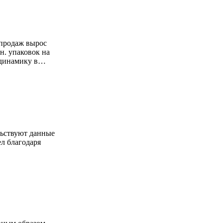
 продаж вырос
н. упаковок на
ю динамику в…
льствуют данные
л благодаря