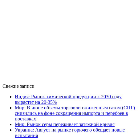
Свежие записи
Индия: Рынок химической продукции к 2030 году
вырастет на 20-35%
Мир: В июне объемы торговли сжиженным газом (СПГ)
снизились на фоне сокращения импорта и перебоев в
поставках
Мир: Рынок серы переживает затяжной кризис
Украина: Август на рынке горючего обещает новые
испытания