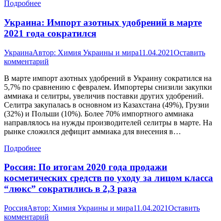
Подробнее
Украина: Импорт азотных удобрений в марте
2021 года сократился
Украина
Автор:
Химия Украины и мира
11.04.2021
Оставить
комментарий
В марте импорт азотных удобрений в Украину сократился на
5,7% по сравнению с февралем. Импортеры снизили закупки
аммиака и селитры, увеличив поставки других удобрений.
Селитра закупалась в основном из Казахстана (49%), Грузии
(32%) и Польши (10%). Более 70% импортного аммиака
направлялось на нужды производителей селитры в марте. На
рынке сложился дефицит аммиака для внесения в…
Подробнее
Россия: По итогам 2020 года продажи
косметических средств по уходу за лицом класса
“люкс” сократились в 2,3 раза
Россия
Автор:
Химия Украины и мира
11.04.2021
Оставить
комментарий