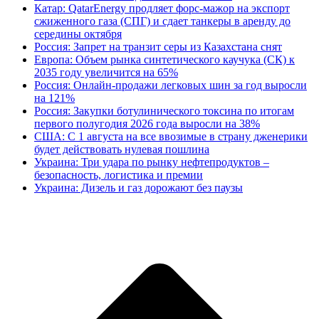
Катар: QatarEnergy продляет форс-мажор на экспорт
сжиженного газа (СПГ) и сдает танкеры в аренду до
середины октября
Россия: Запрет на транзит серы из Казахстана снят
Европа: Объем рынка синтетического каучука (СК) к
2035 году увеличится на 65%
Россия: Онлайн-продажи легковых шин за год выросли
на 121%
Россия: Закупки ботулинического токсина по итогам
первого полугодия 2026 года выросли на 38%
США: С 1 августа на все ввозимые в страну дженерики
будет действовать нулевая пошлина
Украина: Три удара по рынку нефтепродуктов –
безопасность, логистика и премии
Украина: Дизель и газ дорожают без паузы
В