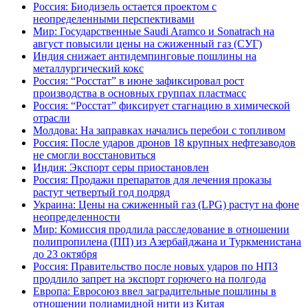
Россия: Биодизель остается проектом с
неопределенными перспективами
Мир: Государственные Saudi Aramco и Sonatrach на
август повысили цены на сжиженный газ (СУГ)
Индия снижает антидемпинговые пошлины на
металлургический кокс
Россия: “Росстат” в июне зафиксировал рост
производства в основных группах пластмасс
Россия: “Росстат” фиксирует стагнацию в химической
отрасли
Молдова: На заправках начались перебои с топливом
Россия: После ударов дронов 18 крупных нефтезаводов
не смогли восстановиться
Индия: Экспорт серы приостановлен
Россия: Продажи препаратов для лечения проказы
растут четвертый год подряд
Украина: Цены на сжиженный газ (LPG) растут на фоне
неопределенности
Мир: Комиссия продлила расследование в отношении
полипропилена (ПП) из Азербайджана и Туркменистана
до 23 октября
Россия: Правительство после новых ударов по НПЗ
продлило запрет на экспорт горючего на полгода
Европа: Евросоюз ввел заградительные пошлины в
отношении полиамидной нити из Китая