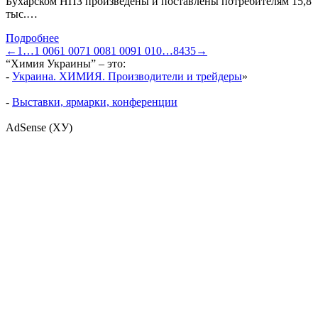
Бухарском НПЗ произведены и поставлены потребителям 15,8
тыс.…
Подробнее
←
1
…
1 006
1 007
1 008
1 009
1 010
…
8435
→
“Химия Украины” – это:
-
Украина. ХИМИЯ. Производители и трейдеры
»
-
Выставки, ярмарки, конференции
AdSense (ХУ)