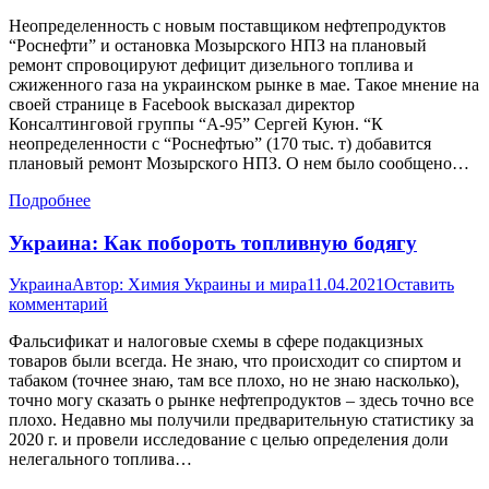
Неопределенность с новым поставщиком нефтепродуктов
“Роснефти” и остановка Мозырского НПЗ на плановый
ремонт спровоцируют дефицит дизельного топлива и
сжиженного газа на украинском рынке в мае. Такое мнение на
своей странице в Facebook высказал директор
Консалтинговой группы “А-95” Сергей Куюн. “К
неопределенности с “Роснефтью” (170 тыс. т) добавится
плановый ремонт Мозырского НПЗ. О нем было сообщено…
Подробнее
Украина: Как побороть топливную бодягу
Украина
Автор:
Химия Украины и мира
11.04.2021
Оставить
комментарий
Фальсификат и налоговые схемы в сфере подакцизных
товаров были всегда. Не знаю, что происходит со спиртом и
табаком (точнее знаю, там все плохо, но не знаю насколько),
точно могу сказать о рынке нефтепродуктов – здесь точно все
плохо. Недавно мы получили предварительную статистику за
2020 г. и провели исследование с целью определения доли
нелегального топлива…