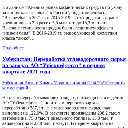
По данным “Анализа рынка косметических средств по уходу
за лицом класса “люкс” в России”, подготовленного
“BusinesStat” в 2021 г., в 2016-2019 гг. их продажи в стране
увеличились в 2,8 раза: с 5,5 млн. шт. до 15,3 млн. шт.
Высокие темпы роста продаж были следствием эффекта
“низкой базы”. В 2016-2019 гг. рынок уходовой косметики
класса “люкс”…
Подробнее
Узбекистан: Переработка углеводородного сырья
на заводах АО “Узбекнефтегаз” в первом
квартале 2021 года
Узбекистан
Автор:
Химия Украины и мира
11.04.2021
Оставить
комментарий
На нефтеперерабатывающих заводах, находящихся в ведении
АО “Узбекнефтегаз”, по итогам первого квартала
переработано 387,1 тыс. т углеводородного сырья, план
выполнен на 122,0%. В результате произведены 238,2 тыс. т
автобензина, 75,8 тыс. т дизельного топлива, 15,0 тыс. т
авиакеросина и 23,8 тыс. т мазута. В первом квартале на