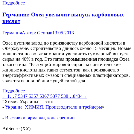
Подробнее
Германия: Oxea увеличит выпуск карбоновых
кислот
Германия
Автор:
German
13.05.2013
Oxea пустила завод по производству карбоновой кислоты в
Оберхаузене. Строительство длилось около 15 месяцев. Новые
мощности позволят компании увеличить суммарный выпуск
сырья на 40% в год. Это пятая промышленная площадка Oxea
такого типа. “Растущий мировой спрос на синтетические
жирные кислоты для таких сегментов, как производство
энергоэффективных смазок и специальных пластификаторов,
является основной движущей силой для…
Подробнее
←
1
…
7 534
7 535
7 536
7 537
7 538
…
8434
→
“Химия Украины” – это:
-
Украина. ХИМИЯ. Производители и трейдеры
»
-
Выставки, ярмарки, конференции
AdSense (ХУ)