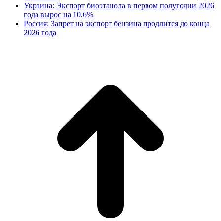
Украина: Экспорт биоэтанола в первом полугодии 2026
года вырос на 10,6%
Россия: Запрет на экспорт бензина продлится до конца
2026 года
В