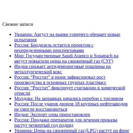
Свежие записи
Украина: Август на рынке горючего обещает новые
испытания
Россия: Биодизель остается проектом с
неопределенными перспективами
Мир: Государственные Saudi Aramco и Sonatrach на
август повысили цены на сжиженный газ (СУГ)
Индия снижает антидемпинговые пошлины на
металлургический кокс
Россия: “Росстат” в июне зафиксировал рост
производства в основных группах пластмасс
Россия: “Росстат” фиксирует стагнацию в химической
отрасли
Молдова: На заправках начались перебои с топливом
Россия: После ударов дронов 18 крупных нефтезаводов
не смогли восстановиться
Индия: Экспорт серы приостановлен
Россия: Продажи препаратов для лечения проказы
растут четвертый год подряд
Украина: Цены на сжиженный газ (LPG) растут на фоне