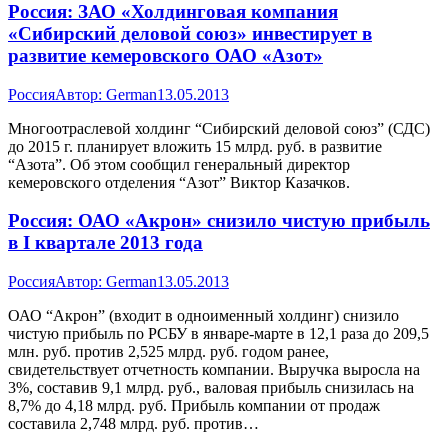
Россия: ЗАО «Холдинговая компания
«Сибирский деловой союз» инвестирует в
развитие кемеровского ОАО «Азот»
Россия
Автор:
German
13.05.2013
Многоотраслевой холдинг “Сибирский деловой союз” (СДС)
до 2015 г. планирует вложить 15 млрд. руб. в развитие
“Азота”. Об этом сообщил генеральный директор
кемеровского отделения “Азот” Виктор Казачков.
Россия: ОАО «Акрон» снизило чистую прибыль
в I квартале 2013 года
Россия
Автор:
German
13.05.2013
ОАО “Акрон” (входит в одноименный холдинг) снизило
чистую прибыль по РСБУ в январе-марте в 12,1 раза до 209,5
млн. руб. против 2,525 млрд. руб. годом ранее,
свидетельствует отчетность компании. Выручка выросла на
3%, составив 9,1 млрд. руб., валовая прибыль снизилась на
8,7% до 4,18 млрд. руб. Прибыль компании от продаж
составила 2,748 млрд. руб. против…