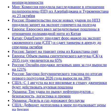
неопределенности
Мир: Комиссия продлила расследование в отношении
полипропилена (ПП) из Азербайджана и Туркменистана
до 23 октября
Россия: Правительство после новых ударов по НПЗ
продлило запрет на экспорт горючего на полгода
Европа: Евросоюз ввел заградительные пошлины в
отношении полиамидной нити из Китая
Катар: QatarEnergy продляет форс-мажор на экспорт
сжиженного газа (СПГ) и сдает танкеры в аренду до
середины октября
Россия: Запрет на транзит серы из Казахстана снят
Европа: Объем рынка синтетического каучука (СК) к
2035 году увеличится на 65%
Россия: Онлайн-продажи легковых шин за год выросли
на 121%
Россия: Закупки ботулинического токсина по итогам
первого полугодия 2026 года выросли на 38%
США: С 1 августа на все ввозимые в страну дженерики
будет действовать нулевая пошлина
Украина: Три удара по рынку нефтепродуктов –
безопасность, логистика и премии
Украина: Дизель и газ дорожают без паузы
США: Дефицит дизтоплива в мире подталкивает цены
на бензин