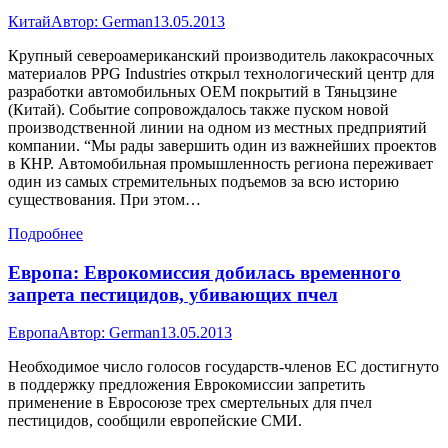
Китай
Автор:
German
13.05.2013
Крупный североамериканский производитель лакокрасочных
материалов PPG Industries открыл технологический центр для
разработки автомобильных OEM покрытий в Тяньцзине
(Китай). Событие сопровождалось также пуском новой
производственной линии на одном из местных предприятий
компании. “Мы рады завершить один из важнейших проектов
в КНР. Автомобильная промышленность региона переживает
один из самых стремительных подъемов за всю историю
существования. При этом…
Подробнее
Европа: Еврокомиссия добилась временного
запрета пестицидов, убивающих пчел
Европа
Автор:
German
13.05.2013
Необходимое число голосов государств-членов ЕС достигнуто
в поддержку предложения Еврокомиссии запретить
применение в Евросоюзе трех смертельных для пчел
пестицидов, сообщили европейские СМИ.