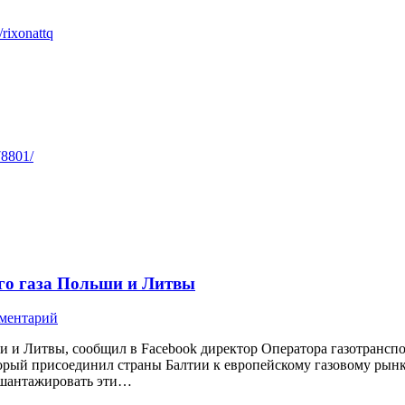
/rixonattq
78801/
го газа Польши и Литвы
мментарий
и и Литвы, сообщил в Facebook директор Оператора газотрансп
орый присоединил страны Балтии к европейскому газовому рынку
е шантажировать эти…