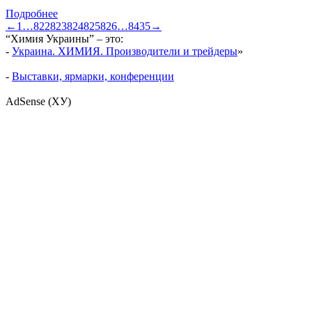
Подробнее
←
1
…
822
823
824
825
826
…
8435
→
“Химия Украины” – это:
-
Украина. ХИМИЯ. Производители и трейдеры
»
-
Выставки, ярмарки, конференции
AdSense (ХУ)