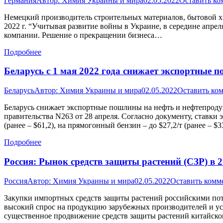
Германия
Автор:
Химия Украины и мира
02.05.2022
Оставить ко
Немецкий производитель строительных материалов, бытовой хим
2022 г. “Учитывая развитие войны в Украине, в середине апрел
компании. Решение о прекращении бизнеса…
Подробнее
Беларусь с 1 мая 2022 года снижает экспортные 
Беларусь
Автор:
Химия Украины и мира
02.05.2022
Оставить ко
Беларусь снижает экспортные пошлины на нефть и нефтепроду
правительства N263 от 28 апреля. Согласно документу, ставки
(ранее – $61,2), на прямогонный бензин – до $27,2/т (ранее – $3
Подробнее
Россия: Рынок средств защиты растений (СЗР) в 
Россия
Автор:
Химия Украины и мира
02.05.2022
Оставить комм
Закупки импортных средств защиты растений российскими пот
высокий спрос на продукцию зарубежных производителей и ус
существенное продвижение средств защиты растений китайског