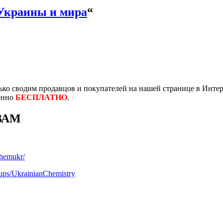
Украины и мира
“
ко сводим продавцов и покупателей на нашей странице в Интер
енно
БЕСПЛАТНО
.
ВАМ
chemukr/
ups/UkrainianChemistry