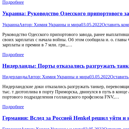
Подробнее
Украина: Руководство Одесского припортового за
Украина
Автор:
Химия Украины и мира
03.05.2022
Оставить ко
Руководство Одесского припортового завода, ранее выплативше
своих зарплатах с начала войны. Об этом сообщила и. о. глав
зарплаты и премии в 7 млн. грн.,…
Подробнее
Нидерланды: Порты отказались разгружать танк
Нидерланды
Автор:
Химия Украины и мира
03.05.2022
Оставить
Нидерландские доки отказались разгружать танкер, перевозящи
тыс. т дизтоплива в порту Приморска, двинулся в путь в конц
портового подразделения голландского профсоюза FNV,…
Подробнее
Германия: Вслед за Россией Henkel решил уйти и 