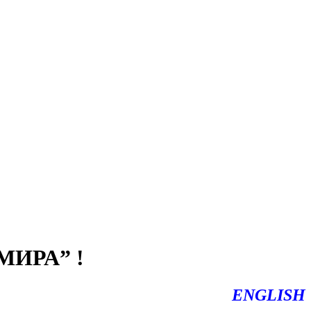
ИРА” !
ENGLISH