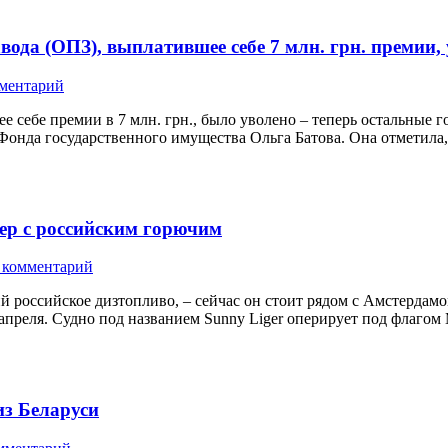
вода (ОПЗ), выплатившее себе 7 млн. грн. премии,
мментарий
е себе премии в 7 млн. грн., было уволено – теперь остальные
ы Фонда государственного имущества Ольга Батова. Она отметила
ер с российским горючим
 комментарий
й российское дизтопливо, – сейчас он стоит рядом с Амстердамо
е апреля. Судно под названием Sunny Liger оперирует под флаго
из Беларуси