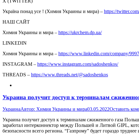
Х (TWITTER)
Україна понад усе ! (Химия Украины и мира) –
https://twitter.com
НАШ САЙТ
Химия Украины и мира –
https://ukrchem.dp.ua/
LINKEDIN
Химия Украины и мира –
https://www.linkedin.com/company/999
INSTAGRAM –
https://www.instagram.com/sadoshenkos/
THREADS –
https://www.threads.net/@sadoshenkos
Украина получит доступ к терминалам сжиженно
Украина
Автор:
Химия Украины и мира
03.05.2022
Оставить ко
Украина получит доступ к терминалам сжиженного газа Польш
заработал интерконнектор между Польшей и Литвой GIPL, кот
безопасности всего региона. “Газпрому” будет гораздо трудне