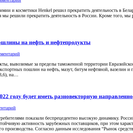
мментарий
ии и косметики Henkel решил прекратить деятельность в Белару
я мы решили прекратить деятельность в России. Кроме того, мы 
пошлины на нефть и нефтепродукты
мментарий
кты, вывозимые за пределы таможенной территории Евразийско
 экспортных пошлин на нефть, мазут, битум нефтяной, вазелин и
3,6), на…
2022 году будет иметь разновекторную направленно
ентарий
ребителями показали беспрецедентно высокую динамику. Росси
тойчивую активность зарубежных поставщиков, при этом харак
о производства. Согласно данным исследования “Рынок средств