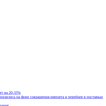
ет на 20-35%
изились на фоне сокращения импорта и перебоев в поставках
тания