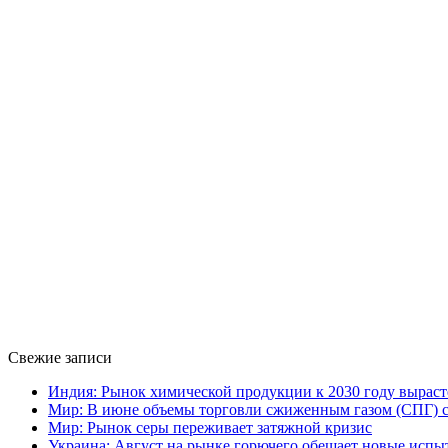
Свежие записи
Индия: Рынок химической продукции к 2030 году выраст
Мир: В июне объемы торговли сжиженным газом (СПГ) сн
Мир: Рынок серы переживает затяжной кризис
Украина: Август на рынке горючего обещает новые испы