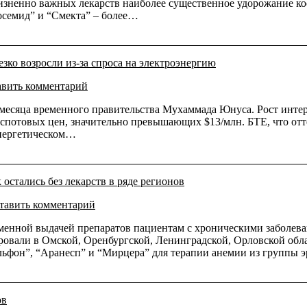
жизненно важных лекарств наиболее существенное удорожание ко
осемид” и “Смекта” – более…
зко возросли из-за спроса на электроэнергию
авить комментарий
 месяца временного правительства Мухаммада Юнуса. Рост интер
м спотовых цен, значительно превышающих $13/млн. БТЕ, что от
энергетическом…
остались без лекарств в ряде регионов
тавить комментарий
менной выдачей препаратов пациентам с хроническими заболева
овали в Омской, Оренбургской, Ленинградской, Орловской облас
альфон”, “Аранесп” и “Мирцера” для терапии анемии из группы 
ов