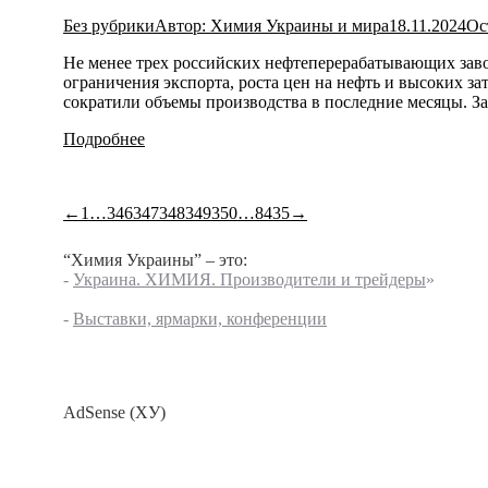
Без рубрики
Автор:
Химия Украины и мира
18.11.2024
Ос
Не менее трех российских нефтеперерабатывающих заво
ограничения экспорта, роста цен на нефть и высоких з
сократили объемы производства в последние месяцы. 
Подробнее
←
1
…
346
347
348
349
350
…
8435
→
“Химия Украины” – это:
-
Украина. ХИМИЯ. Производители и трейдеры
»
-
Выставки, ярмарки, конференции
AdSense (ХУ)