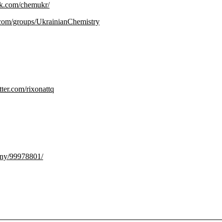
ok.com/chemukr/
com/groups/UkrainianChemistry
itter.com/rixonattq
any/99978801/