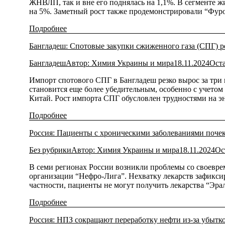
ЖНВЛП, так и вне его поднялась на 1,1%. В сегменте 
на 5%. Заметный рост также продемонстрировали “Фур
Подробнее
Бангладеш: Спотовые закупки сжиженного газа (СПГ) ре
Бангладеш
Автор:
Химия Украины и мира
18.11.2024
Ост
Импорт спотового СПГ в Бангладеш резко вырос за три
становится еще более убедительным, особенно с учето
Китай. Рост импорта СПГ обусловлен трудностями на 
Подробнее
Россия: Пациенты с хроническими заболеваниями почек 
Без рубрики
Автор:
Химия Украины и мира
18.11.2024
Ос
В семи регионах России возникли проблемы со своевре
организации “Нефро-Лига”. Нехватку лекарств зафиксир
частности, пациенты не могут получить лекарства “Эр
Подробнее
Россия: НПЗ сокращают переработку нефти из-за убытк