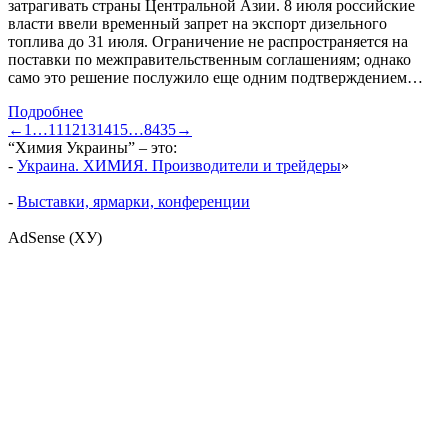
затрагивать страны Центральной Азии. 8 июля российские
власти ввели временный запрет на экспорт дизельного
топлива до 31 июля. Ограничение не распространяется на
поставки по межправительственным соглашениям; однако
само это решение послужило еще одним подтверждением…
Подробнее
←
1
…
11
12
13
14
15
…
8435
→
“Химия Украины” – это:
-
Украина. ХИМИЯ. Производители и трейдеры
»
-
Выставки, ярмарки, конференции
AdSense (ХУ)