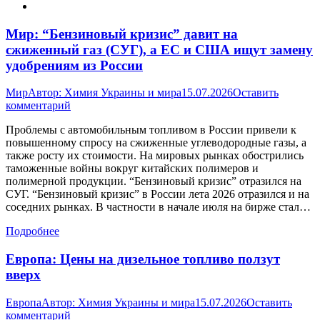
Мир: “Бензиновый кризис” давит на
сжиженный газ (СУГ), а ЕС и США ищут замену
удобрениям из России
Мир
Автор:
Химия Украины и мира
15.07.2026
Оставить
комментарий
Проблемы с автомобильным топливом в России привели к
повышенному спросу на сжиженные углеводородные газы, а
также росту их стоимости. На мировых рынках обострились
таможенные войны вокруг китайских полимеров и
полимерной продукции. “Бензиновый кризис” отразился на
СУГ. “Бензиновый кризис” в России лета 2026 отразился и на
соседних рынках. В частности в начале июля на бирже стал…
Подробнее
Европа: Цены на дизельное топливо ползут
вверх
Европа
Автор:
Химия Украины и мира
15.07.2026
Оставить
комментарий