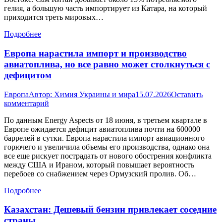
гелия, а большую часть импортирует из Катара, на который
приходится треть мировых…
Подробнее
Европа нарастила импорт и производство
авиатоплива, но все равно может столкнуться с
дефицитом
Европа
Автор:
Химия Украины и мира
15.07.2026
Оставить
комментарий
По данным Energy Aspects от 18 июня, в третьем квартале в
Европе ожидается дефицит авиатоплива почти на 600000
баррелей в сутки. Европа нарастила импорт авиационного
горючего и увеличила объемы его производства, однако она
все еще рискует пострадать от нового обострения конфликта
между США и Ираном, который повышает вероятность
перебоев со снабжением через Ормузский пролив. Об…
Подробнее
Казахстан: Дешевый бензин привлекает соседние
страны