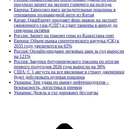
продлило запрет на экспорт горючего на полгода
Европа: Евросоюз ввел заградительные пошлины в
отношении полиамидной нити из Китая
Катар: QatarEnergy продляет форс-мажор на экспорт
сжиженного газа (СПГ) и сдает танкеры в аренду до
середины октября
Россия: Запрет на транзит серы из Казахстана снят
Европа: Объем рынка синтетического каучука (СК) к
2035 году увеличится на 65%
Россия: Онлайн-продажи легковых шин за год выросли
на 121%
Россия: Закупки ботулинического токсина по итогам
первого полугодия 2026 года выросли на 38%
США: С 1 августа на все ввозимые в страну дженерики
будет действовать нулевая пошлина
Украина: Три удара по рынку нефтепродуктов –
безопасность, логистика и премии
Украина: Дизель и газ дорожают без паузы
В