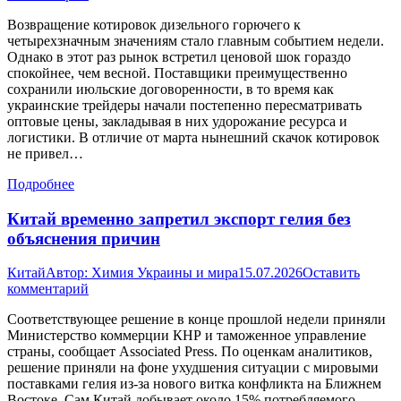
Возвращение котировок дизельного горючего к
четырехзначным значениям стало главным событием недели.
Однако в этот раз рынок встретил ценовой шок гораздо
спокойнее, чем весной. Поставщики преимущественно
сохранили июльские договоренности, в то время как
украинские трейдеры начали постепенно пересматривать
оптовые цены, закладывая в них удорожание ресурса и
логистики. В отличие от марта нынешний скачок котировок
не привел…
Подробнее
Китай временно запретил экспорт гелия без
объяснения причин
Китай
Автор:
Химия Украины и мира
15.07.2026
Оставить
комментарий
Соответствующее решение в конце прошлой недели приняли
Министерство коммерции КНР и таможенное управление
страны, сообщает Associated Press. По оценкам аналитиков,
решение приняли на фоне ухудшения ситуации с мировыми
поставками гелия из-за нового витка конфликта на Ближнем
Востоке. Сам Китай добывает около 15% потребляемого