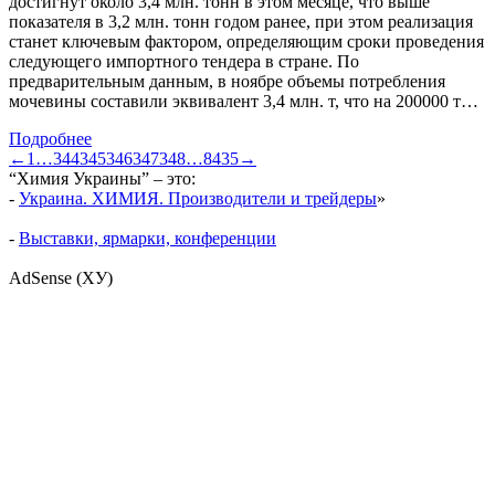
достигнут около 3,4 млн. тонн в этом месяце, что выше
показателя в 3,2 млн. тонн годом ранее, при этом реализация
станет ключевым фактором, определяющим сроки проведения
следующего импортного тендера в стране. По
предварительным данным, в ноябре объемы потребления
мочевины составили эквивалент 3,4 млн. т, что на 200000 т…
Подробнее
←
1
…
344
345
346
347
348
…
8435
→
“Химия Украины” – это:
-
Украина. ХИМИЯ. Производители и трейдеры
»
-
Выставки, ярмарки, конференции
AdSense (ХУ)