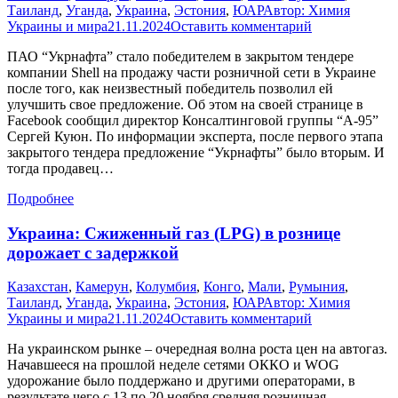
Таиланд
,
Уганда
,
Украина
,
Эстония
,
ЮАР
Автор:
Химия
Украины и мира
21.11.2024
Оставить комментарий
ПАО “Укрнафта” стало победителем в закрытом тендере
компании Shell на продажу части розничной сети в Украине
после того, как неизвестный победитель позволил ей
улучшить свое предложение. Об этом на своей странице в
Facebook сообщил директор Консалтинговой группы “А-95”
Сергей Куюн. По информации эксперта, после первого этапа
закрытого тендера предложение “Укрнафты” было вторым. И
тогда продавец…
Подробнее
Украина: Сжиженный газ (LPG) в рознице
дорожает с задержкой
Казахстан
,
Камерун
,
Колумбия
,
Конго
,
Мали
,
Румыния
,
Таиланд
,
Уганда
,
Украина
,
Эстония
,
ЮАР
Автор:
Химия
Украины и мира
21.11.2024
Оставить комментарий
На украинском рынке – очередная волна роста цен на автогаз.
Начавшееся на прошлой неделе сетями ОККО и WOG
удорожание было поддержано и другими операторами, в
результате чего с 13 по 20 ноября средняя розничная