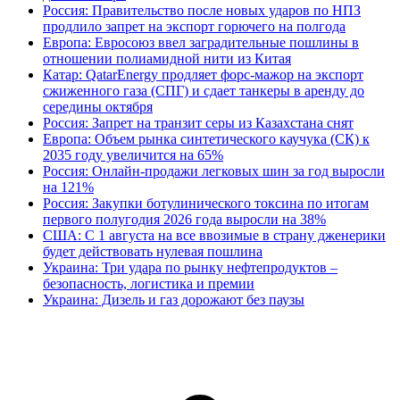
Россия: Правительство после новых ударов по НПЗ
продлило запрет на экспорт горючего на полгода
Европа: Евросоюз ввел заградительные пошлины в
отношении полиамидной нити из Китая
Катар: QatarEnergy продляет форс-мажор на экспорт
сжиженного газа (СПГ) и сдает танкеры в аренду до
середины октября
Россия: Запрет на транзит серы из Казахстана снят
Европа: Объем рынка синтетического каучука (СК) к
2035 году увеличится на 65%
Россия: Онлайн-продажи легковых шин за год выросли
на 121%
Россия: Закупки ботулинического токсина по итогам
первого полугодия 2026 года выросли на 38%
США: С 1 августа на все ввозимые в страну дженерики
будет действовать нулевая пошлина
Украина: Три удара по рынку нефтепродуктов –
безопасность, логистика и премии
Украина: Дизель и газ дорожают без паузы
В