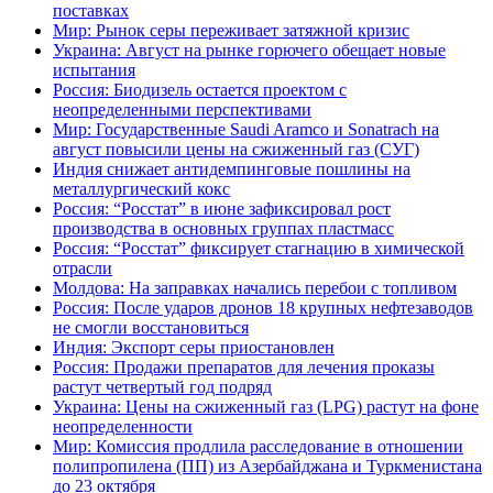
поставках
Мир: Рынок серы переживает затяжной кризис
Украина: Август на рынке горючего обещает новые
испытания
Россия: Биодизель остается проектом с
неопределенными перспективами
Мир: Государственные Saudi Aramco и Sonatrach на
август повысили цены на сжиженный газ (СУГ)
Индия снижает антидемпинговые пошлины на
металлургический кокс
Россия: “Росстат” в июне зафиксировал рост
производства в основных группах пластмасс
Россия: “Росстат” фиксирует стагнацию в химической
отрасли
Молдова: На заправках начались перебои с топливом
Россия: После ударов дронов 18 крупных нефтезаводов
не смогли восстановиться
Индия: Экспорт серы приостановлен
Россия: Продажи препаратов для лечения проказы
растут четвертый год подряд
Украина: Цены на сжиженный газ (LPG) растут на фоне
неопределенности
Мир: Комиссия продлила расследование в отношении
полипропилена (ПП) из Азербайджана и Туркменистана
до 23 октября