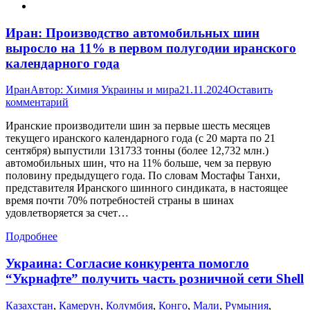
Иран: Производство автомобильных шин
выросло на 11% в первом полугодии иранского
календарного года
Иран
Автор:
Химия Украины и мира
21.11.2024
Оставить
комментарий
Иранские производители шин за первые шесть месяцев
текущего иранского календарного года (с 20 марта по 21
сентября) выпустили 131733 тонны (более 12,732 млн.)
автомобильных шин, что на 11% больше, чем за первую
половину предыдущего года. По словам Мостафы Танхи,
представителя Иранского шинного синдиката, в настоящее
время почти 70% потребностей страны в шинах
удовлетворяется за счет…
Подробнее
Украина: Согласие конкурента помогло
“Укрнафте” получить часть розничной сети Shell
Казахстан
,
Камерун
,
Колумбия
,
Конго
,
Мали
,
Румыния
,