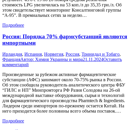
стоимость LPG увеличилась на 53 коп./л до 35,35 грн./л. Об
этом свидетельствует мониторинг Консалтинговой группы
“А-95”. В премиальных сетях за неделю…
Подробнее
Россия: Порядка 70% фармсубстанций являются
импортными
Ирландия
,
Испания
,
Норвегия
,
Россия
,
Тринидад и Тобаго
,
Франция
Автор:
Химия Украины и мира
21.11.2024
Оставить
комментарий
Произведенные за рубежом активные фармацевтические
субстанции (АФС) занимают около 70-75% рынка в России.
Об этом сообщила руководитель аналитического центра ФБУ
“ГИЛС и НП” Минпромторга РФ Разия Солодова на 26-ой
международной выставке оборудования, сырья и технологий
для фармацевтического производства Pharmtech & Ingredients.
Лидером среди импортеров по-прежнему остается Китай. На
него приходится более половины всего объема поставок.…
Подробнее