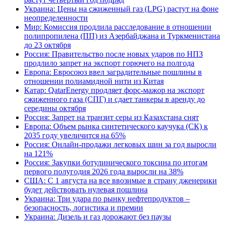
Украина: Цены на сжиженный газ (LPG) растут на фоне
неопределенности
Мир: Комиссия продлила расследование в отношении
полипропилена (ПП) из Азербайджана и Туркменистана
до 23 октября
Россия: Правительство после новых ударов по НПЗ
продлило запрет на экспорт горючего на полгода
Европа: Евросоюз ввел заградительные пошлины в
отношении полиамидной нити из Китая
Катар: QatarEnergy продляет форс-мажор на экспорт
сжиженного газа (СПГ) и сдает танкеры в аренду до
середины октября
Россия: Запрет на транзит серы из Казахстана снят
Европа: Объем рынка синтетического каучука (СК) к
2035 году увеличится на 65%
Россия: Онлайн-продажи легковых шин за год выросли
на 121%
Россия: Закупки ботулинического токсина по итогам
первого полугодия 2026 года выросли на 38%
США: С 1 августа на все ввозимые в страну дженерики
будет действовать нулевая пошлина
Украина: Три удара по рынку нефтепродуктов –
безопасность, логистика и премии
Украина: Дизель и газ дорожают без паузы