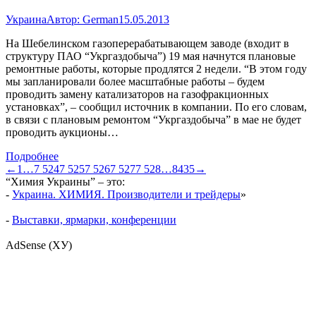
Украина
Автор:
German
15.05.2013
На Шебелинском газоперерабатывающем заводе (входит в
структуру ПАО “Укргаздобыча”) 19 мая начнутся плановые
ремонтные работы, которые продлятся 2 недели. “В этом году
мы запланировали более масштабные работы – будем
проводить замену катализаторов на газофракционных
установках”, – сообщил источник в компании. По его словам,
в связи с плановым ремонтом “Укргаздобыча” в мае не будет
проводить аукционы…
Подробнее
←
1
…
7 524
7 525
7 526
7 527
7 528
…
8435
→
“Химия Украины” – это:
-
Украина. ХИМИЯ. Производители и трейдеры
»
-
Выставки, ярмарки, конференции
AdSense (ХУ)