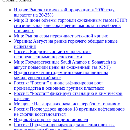
Индия: Рынок химической продукции к 2030 году
вырастет на 20-35%
Мир: В июне объемы торговли сжиженным газом (СПГ)
снизились на фоне сокращения импорта и перебоев в
поставках
Мир: Рынок серы переживает затяжной кризис
Украина: Август на рынке горючего обещает новые
испытания
Россия: Биодизель остается проектом с
неопределенными перспективами
Мир: Государственные Saudi Aramco и Sonatrach на
август повысили цены на сжиженный газ (СУГ)
Индия снижает антидемпинговые пошлины на
металлургический кокс
Россия: “Росстат” в июне зафиксировал рост
производства в основных группах пластмасс
Россия: “Росстат” фиксирует стагнацию в химической
отрасли
Молдова: На заправках начались перебои с топливом
Россия: После ударов дронов 18 крупных нефтезаводов
не смогли восстановиться
Индия: Экспорт серы приостановлен
Россия: Продажи препаратов для лечения проказы
растут четвертый год подряд