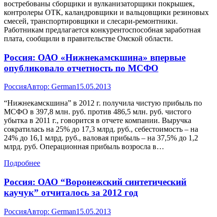
востребованы сборщики и вулканизаторщики покрышек,
контролеры ОТК, каландровщики и вальцовщики резиновых
смесей, транспортировщики и слесари-ремонтники.
Работникам предлагается конкурентоспособная заработная
плата, сообщили в правительстве Омской области.
Россия: ОАО «Нижнекамскшина» впервые
опубликовало отчетность по МСФО
Россия
Автор:
German
15.05.2013
“Нижнекамскшина” в 2012 г. получила чистую прибыль по
МСФО в 397,8 млн. руб. против 486,5 млн. руб. чистого
убытка в 2011 г., говорится в отчете компании. Выручка
сократилась на 25% до 17,3 млрд. руб., себестоимость – на
24% до 16,1 млрд. руб., валовая прибыль – на 37,5% до 1,2
млрд. руб. Операционная прибыль возросла в…
Подробнее
Россия: ОАО “Воронежский синтетический
каучук” отчиталось за 2012 год
Россия
Автор:
German
15.05.2013