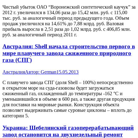
Чистый убыток ОАО “Воронежский синтетический каучук” за
2012 г. увеличился в 134,06 раза до 15,42 млн. руб. с 115,00
тыс. руб. за аналогичный период предыдущего года. Объем
продаж увеличился на 14,61% до 7,88 млрд. руб. Валовая
прибыль выросла в 2,51 раза до 1,02 млрд. руб. с 406,85 млн.
руб. за аналогичный период 2011 г.
Австралия: Shell начала строительство первого в
мире плавучего завода сжиженного природного
газа (СПГ)
Австралия
Автор:
German
15.05.2013
С плавучего завода СПГ (доля Shell – 100%) непосредственно
в открытом море на суда-газовозы будет загружаться
сжиженный газ, охлажденный до температуры -162 °С и
уменьшившийся в объеме в 600 раз, а также другая продукция
для поставки на мировые рынки. Конструкция объекта
позволяет выдерживать самые суровые циклоны – вплоть до
категории 5.
Украина: Шебелинский газоперерабатывающий
завод остановится на двухнедельный ремонт