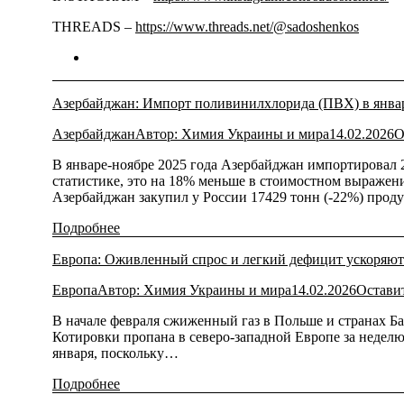
THREADS –
https://www.threads.net/@sadoshenkos
Азербайджан: Импорт поливинилхлорида (ПВХ) в январе
Азербайджан
Автор:
Химия Украины и мира
14.02.2026
О
В январе-ноябре 2025 года Азербайджан импортировал 
статистике, это на 18% меньше в стоимостном выражен
Азербайджан закупил у России 17429 тонн (-22%) про
Подробнее
Европа: Оживленный спрос и легкий дефицит ускоряют
Европа
Автор:
Химия Украины и мира
14.02.2026
Остави
В начале февраля сжиженный газ в Польше и странах Б
Котировки пропана в северо-западной Европе за неделю 
января, поскольку…
Подробнее