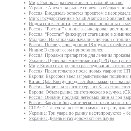
Мир: Рынок серы переживает затяжной кризис
Украина: Август на рынке горючего обещает нов
Россия: Биодизель остается проектом с неопреде
Мир: Государственные Saudi Aramco и Sonatrach 
Индия снижает антидемпинговые пошлины на мет
Россия: “Росстат” в июне зафиксировал рост прои
Россия: “Росстат” фиксирует стагнацию в химиче
Молдова: На заправках начались перебои с топли
Россия: После ударов дронов 18 крупных нефтезав
Индия: Экспорт серы приостановлен
Россия: Продажи препаратов для лечения проказы 
Украина: Цены на сжиженный газ (LPG) растут н
Мир: Комиссия продлила расследование в отноше
Россия: Правительство после новых ударов по НПЗ
Европа: Евросоюз ввел заградительные пошлины 
Катар: QatarEnergy продляет форс-мажор на экспо
Россия: Запрет на транзит серы из Казахстана снят
Европа: Объем рынка синтетического каучука (СК)
Россия: Онлайн-продажи легковых шин за год вы
Россия: Закупки ботулинического токсина по ито
США: С 1 августа на все ввозимые в страну джен
Украина: Три удара по рынку нефтепродуктов – бе
Украина: Дизель и газ дорожают без паузы