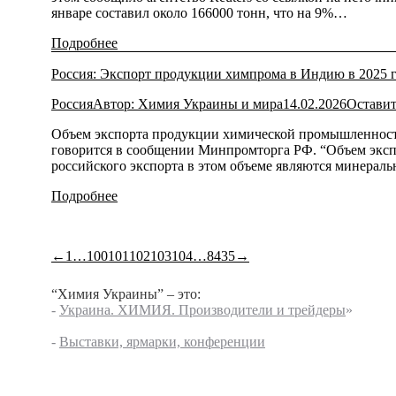
январе составил около 166000 тонн, что на 9%…
Подробнее
Россия: Экспорт продукции химпрома в Индию в 2025 г
Россия
Автор:
Химия Украины и мира
14.02.2026
Оставит
Объем экспорта продукции химической промышленности 
говорится в сообщении Минпромторга РФ. “Объем эксп
российского экспорта в этом объеме являются минерал
Подробнее
←
1
…
100
101
102
103
104
…
8435
→
“Химия Украины” – это:
-
Украина. ХИМИЯ. Производители и трейдеры
»
-
Выставки, ярмарки, конференции