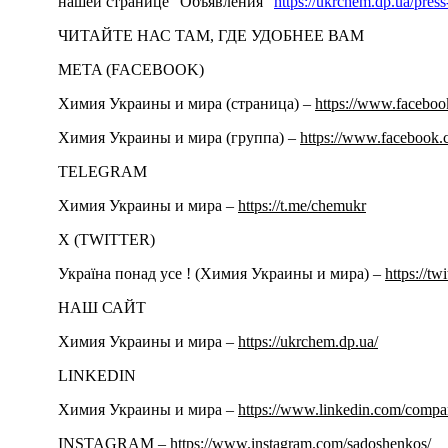
нашей странице “Объявления”
https://ukrchem.dp.ua/press
ЧИТАЙТЕ НАС ТАМ, ГДЕ УДОБНЕЕ ВАМ
META (FACEBOOK)
Химия Украины и мира (страница) –
https://www.facebo
Химия Украины и мира (группа) –
https://www.facebook.
TELEGRAM
Химия Украины и мира –
https://t.me/chemukr
Х (TWITTER)
Україна понад усе ! (Химия Украины и мира) –
https://tw
НАШ САЙТ
Химия Украины и мира –
https://ukrchem.dp.ua/
LINKEDIN
Химия Украины и мира –
https://www.linkedin.com/comp
INSTAGRAM –
https://www.instagram.com/sadoshenkos/