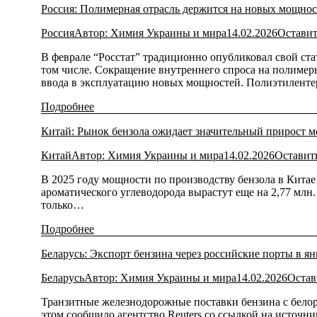
Россия: Полимерная отрасль держится на новых мощнос
Россия
Автор:
Химия Украины и мира
14.02.2026
Оставит
В феврале “Росстат” традиционно опубликовал свой ста
том числе. Сокращение внутреннего спроса на полимеры
ввода в эксплуатацию новых мощностей. Полиэтилент
Подробнее
Китай: Рынок бензола ожидает значительный прирост м
Китай
Автор:
Химия Украины и мира
14.02.2026
Оставит
В 2025 году мощности по производству бензола в Китае 
ароматического углеводорода вырастут еще на 2,77 млн.
только…
Подробнее
Беларусь: Экспорт бензина через российские порты в ян
Беларусь
Автор:
Химия Украины и мира
14.02.2026
Остав
Транзитные железнодорожные поставки бензина с белор
этом сообщило агентство Reuters со ссылкой на источн