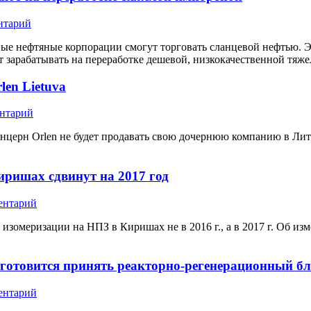
нтарий
тные нефтяные корпорации смогут торговать сланцевой нефтью. Э
 зарабатывать на переработке дешевой, низкокачественной тяж
en Lietuva
ентарий
церн Orlen не будет продавать свою дочернюю компанию в Литв
иришах сдвинут на 2017 год
ентарий
зомеризации на НПЗ в Киришах не в 2016 г., а в 2017 г. Об изм
готовится принять реакторно-регенерационный бл
ентарий