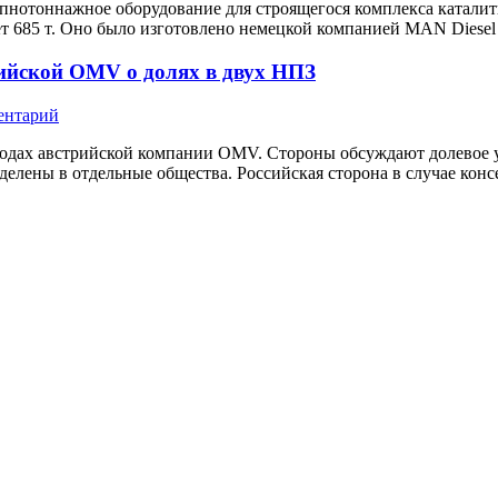
нотоннажное оборудование для строящегося комплекса каталити
ет 685 т. Оно было изготовлено немецкой компанией MAN Diesel
рийской OMV о долях в двух НПЗ
ентарий
одах австрийской компании OMV. Стороны обсуждают долевое у
делены в отдельные общества. Российская сторона в случае конс