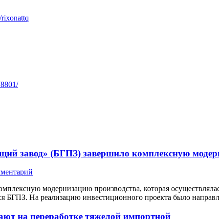
/rixonattq
78801/
щий завод» (БГПЗ) завершило комплексную модер
мментарий
мплексную модернизацию производства, которая осуществлялась
ся БГПЗ. На реализацию инвестиционного проекта было направле
ают на переработке тяжелой импортной