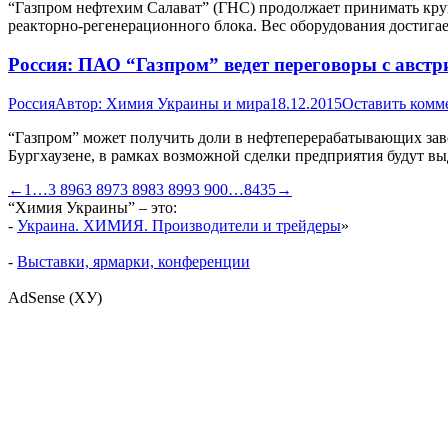
“Газпром нефтехим Салават” (ГНС) продолжает принимать круп
реакторно-регенерационного блока. Вес оборудования достига
Россия: ПАО “Газпром” ведет переговоры с авст
Россия
Автор:
Химия Украины и мира
18.12.2015
Оставить комм
“Газпром” может получить доли в нефтеперерабатывающих зав
Бургхаузене, в рамках возможной сделки предприятия будут вы
←
1
…
3 896
3 897
3 898
3 899
3 900
…
8435
→
“Химия Украины” – это:
-
Украина. ХИМИЯ. Производители и трейдеры
»
-
Выставки, ярмарки, конференции
AdSense (ХУ)