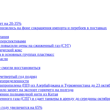
ет на 20-35%
изились на фоне сокращения импорта и перебоев в поставках
тания
и перспективами
ст повысили цены на сжиженный газ (СУГ)
ический кокс
а в основных группах пластмасс
расли
е смогли восстановиться
 четвертый год подряд
неопределенности
ипропилена (ПП) из Азербайджана и Туркменистана до 23 октя
ило запрет на экспорт горючего на полгода
шении полиамидной нити из Китая
енного газа (СПГ) и сдает танкеры в аренду до середины октябр
5 году увеличится на 65%