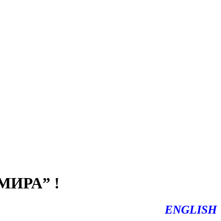
ИРА” !
ENGLISH