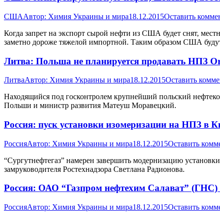
США
Автор:
Химия Украины и мира
18.12.2015
Оставить комме
Когда запрет на экспорт сырой нефти из США будет снят, мес
заметно дороже тяжелой импортной. Таким образом США будут
Литва: Польша не планируется продавать НПЗ Orl
Литва
Автор:
Химия Украины и мира
18.12.2015
Оставить комм
Находящийся под госконтролем крупнейший польский нефтекон
Польши и министр развития Матеуш Моравецкий.
Россия: пуск установки изомеризации на НПЗ в К
Россия
Автор:
Химия Украины и мира
18.12.2015
Оставить комм
“Сургутнефтегаз” намерен завершить модернизацию установки и
замруководителя Ростехнадзора Светлана Радионова.
Россия: ОАО “Газпром нефтехим Салават” (ГНС) 
Россия
Автор:
Химия Украины и мира
18.12.2015
Оставить комм