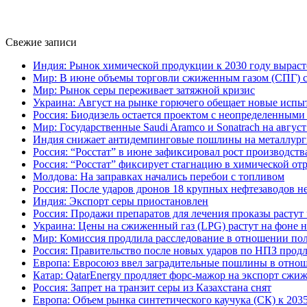
Свежие записи
Индия: Рынок химической продукции к 2030 году выраст
Мир: В июне объемы торговли сжиженным газом (СПГ) сн
Мир: Рынок серы переживает затяжной кризис
Украина: Август на рынке горючего обещает новые испы
Россия: Биодизель остается проектом с неопределенным
Мир: Государственные Saudi Aramco и Sonatrach на авгу
Индия снижает антидемпинговые пошлины на металлург
Россия: “Росстат” в июне зафиксировал рост производств
Россия: “Росстат” фиксирует стагнацию в химической от
Молдова: На заправках начались перебои с топливом
Россия: После ударов дронов 18 крупных нефтезаводов н
Индия: Экспорт серы приостановлен
Россия: Продажи препаратов для лечения проказы растут
Украина: Цены на сжиженный газ (LPG) растут на фоне 
Мир: Комиссия продлила расследование в отношении пол
Россия: Правительство после новых ударов по НПЗ продл
Европа: Евросоюз ввел заградительные пошлины в отно
Катар: QatarEnergy продляет форс-мажор на экспорт сжиж
Россия: Запрет на транзит серы из Казахстана снят
Европа: Объем рынка синтетического каучука (СК) к 203