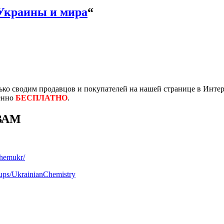
Украины и мира
“
ко сводим продавцов и покупателей на нашей странице в Интер
енно
БЕСПЛАТНО
.
ВАМ
chemukr/
ups/UkrainianChemistry