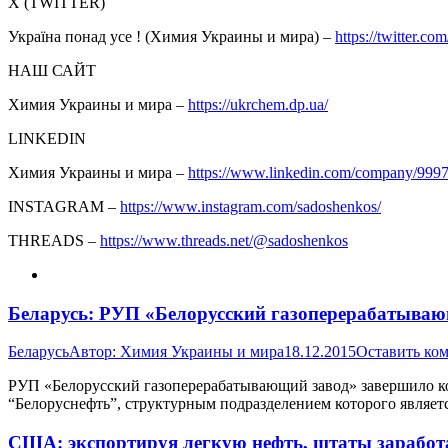
Х (TWITTER)
Україна понад усе ! (Химия Украины и мира) –
https://twitter.com
НАШ САЙТ
Химия Украины и мира –
https://ukrchem.dp.ua/
LINKEDIN
Химия Украины и мира –
https://www.linkedin.com/company/999
INSTAGRAM –
https://www.instagram.com/sadoshenkos/
THREADS –
https://www.threads.net/@sadoshenkos
Беларусь: РУП «Белорусский газоперерабатываю
Беларусь
Автор:
Химия Украины и мира
18.12.2015
Оставить ко
РУП «Белорусский газоперерабатывающий завод» завершило ко
“Белоруснефть”, структурным подразделением которого являет
США: экспортируя легкую нефть, штаты заработ