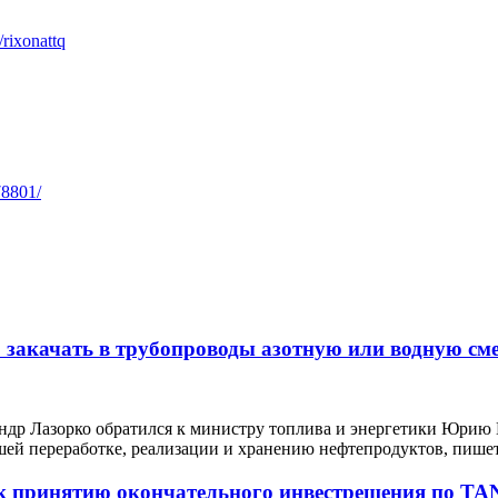
/rixonattq
78801/
закачать в трубопроводы азотную или водную сме
ндр Лазорко обратился к министру топлива и энергетики Юрию
шей переработке, реализации и хранению нефтепродуктов, пишет
а к принятию окончательного инвестрешения по T