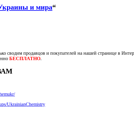
Украины и мира
“
ко сводим продавцов и покупателей на нашей странице в Интер
енно
БЕСПЛАТНО
.
ВАМ
chemukr/
ups/UkrainianChemistry