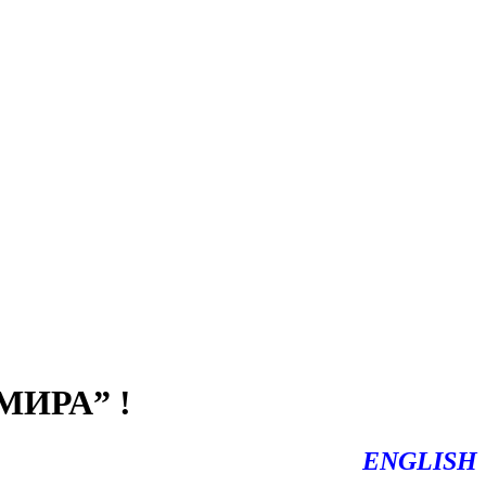
ИРА” !
ENGLISH