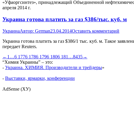
«Уфаоргсинтез», принадлежащий Объединенной нефтехимическ
апреля 2014 г.
Украина готова платить за газ $386/тыс. куб. м
Украина
Автор:
German
23.04.2014
Оставить комментарий
Украина готова платить за газ $386/1 тыс. куб. м. Такое зая
передает Reuters.
←
1
…
6 177
6 178
6 179
6 180
6 181
…
8435
→
“Химия Украины” – это:
-
Украина. ХИМИЯ. Производители и трейдеры
»
-
Выставки, ярмарки, конференции
AdSense (ХУ)