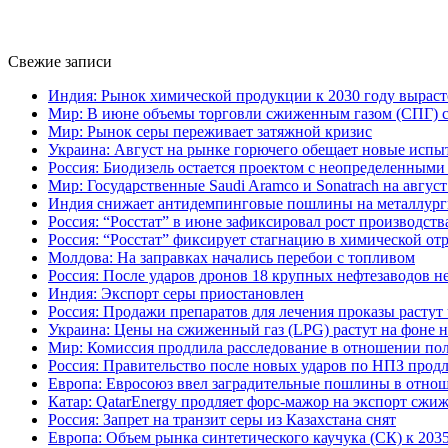
Свежие записи
Индия: Рынок химической продукции к 2030 году выраст
Мир: В июне объемы торговли сжиженным газом (СПГ) сн
Мир: Рынок серы переживает затяжной кризис
Украина: Август на рынке горючего обещает новые испы
Россия: Биодизель остается проектом с неопределенным
Мир: Государственные Saudi Aramco и Sonatrach на авгу
Индия снижает антидемпинговые пошлины на металлург
Россия: “Росстат” в июне зафиксировал рост производств
Россия: “Росстат” фиксирует стагнацию в химической от
Молдова: На заправках начались перебои с топливом
Россия: После ударов дронов 18 крупных нефтезаводов н
Индия: Экспорт серы приостановлен
Россия: Продажи препаратов для лечения проказы растут
Украина: Цены на сжиженный газ (LPG) растут на фоне 
Мир: Комиссия продлила расследование в отношении пол
Россия: Правительство после новых ударов по НПЗ продл
Европа: Евросоюз ввел заградительные пошлины в отно
Катар: QatarEnergy продляет форс-мажор на экспорт сжиж
Россия: Запрет на транзит серы из Казахстана снят
Европа: Объем рынка синтетического каучука (СК) к 203