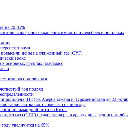
ет на 20-35%
изились на фоне сокращения импорта и перебоев в поставках
тания
и перспективами
ст повысили цены на сжиженный газ (СУГ)
ический кокс
а в основных группах пластмасс
расли
е смогли восстановиться
 четвертый год подряд
неопределенности
ипропилена (ПП) из Азербайджана и Туркменистана до 23 октя
ило запрет на экспорт горючего на полгода
шении полиамидной нити из Китая
енного газа (СПГ) и сдает танкеры в аренду до середины октябр
5 году увеличится на 65%