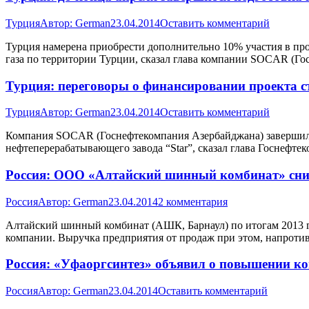
Турция
Автор:
German
23.04.2014
Оставить комментарий
Турция намерена приобрести дополнительно 10% участия в про
газа по территории Турции, сказал глава компании SOCAR (Го
Турция: переговоры о финансировании проекта 
Турция
Автор:
German
23.04.2014
Оставить комментарий
Компания SOCAR (Госнефтекомпания Азербайджана) завершила 
нефтеперерабатывающего завода “Star”, сказал глава Госнефте
Россия: ООО «Алтайский шинный комбинат» сниз
Россия
Автор:
German
23.04.2014
2 комментария
Алтайский шинный комбинат (АШК, Барнаул) по итогам 2013 г. 
компании. Выручка предприятия от продаж при этом, напротив,
Россия: «Уфаоргсинтез» объявил о повышении к
Россия
Автор:
German
23.04.2014
Оставить комментарий