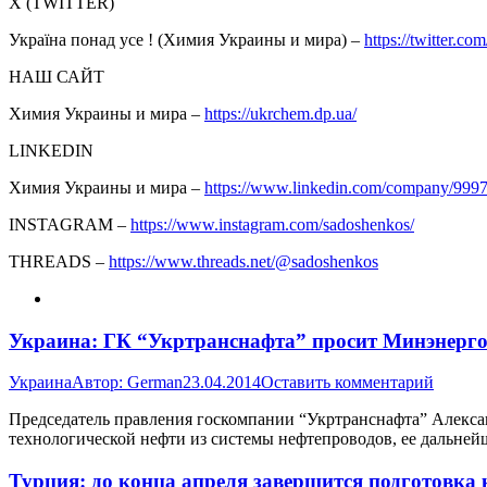
Х (TWITTER)
Україна понад усе ! (Химия Украины и мира) –
https://twitter.com
НАШ САЙТ
Химия Украины и мира –
https://ukrchem.dp.ua/
LINKEDIN
Химия Украины и мира –
https://www.linkedin.com/company/999
INSTAGRAM –
https://www.instagram.com/sadoshenkos/
THREADS –
https://www.threads.net/@sadoshenkos
Украина: ГК “Укртранснафта” просит Минэнерго 
Украина
Автор:
German
23.04.2014
Оставить комментарий
Председатель правления госкомпании “Укртранснафта” Алекса
технологической нефти из системы нефтепроводов, ее дальней
Турция: до конца апреля завершится подготовк