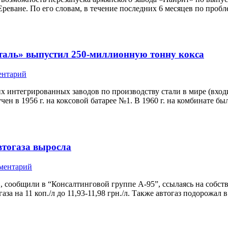
реване. По его словам, в течение последних 6 месяцев по проб
таль» выпустил 250-миллионную тонну кокса
ентарий
интегрированных заводов по производству стали в мире (входит
ен в 1956 г. на коксовой батарее №1. В 1960 г. на комбинате 
автогаза выросла
ментарий
АЗС, сообщили в “Консалтинговой группе А-95”, ссылаясь на со
а на 11 коп./л до 11,93-11,98 грн./л. Также автогаз подорожал 