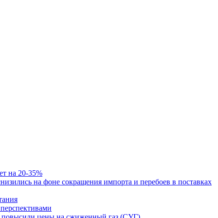
ет на 20-35%
изились на фоне сокращения импорта и перебоев в поставках
тания
и перспективами
ст повысили цены на сжиженный газ (СУГ)