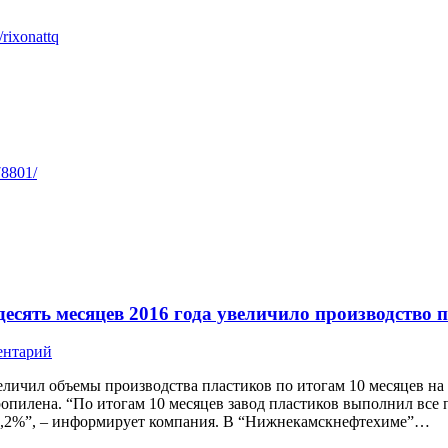
/rixonattq
78801/
сять месяцев 2016 года увеличило производство 
ентарий
чил объемы производства пластиков по итогам 10 месяцев на 
илена. “По итогам 10 месяцев завод пластиков выполнил все 
 1,2%”, – информирует компания. В “Нижнекамскнефтехиме”…