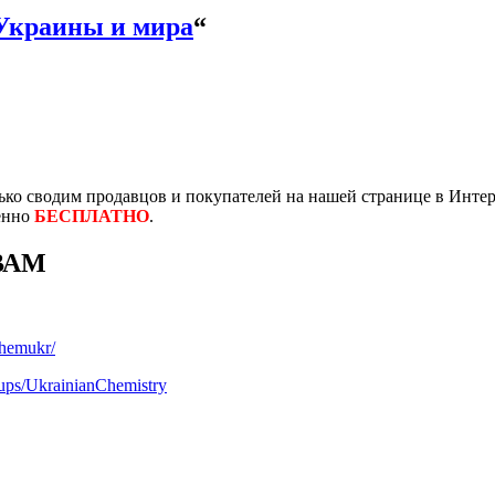
Украины и мира
“
ко сводим продавцов и покупателей на нашей странице в Интер
енно
БЕСПЛАТНО
.
ВАМ
chemukr/
ups/UkrainianChemistry