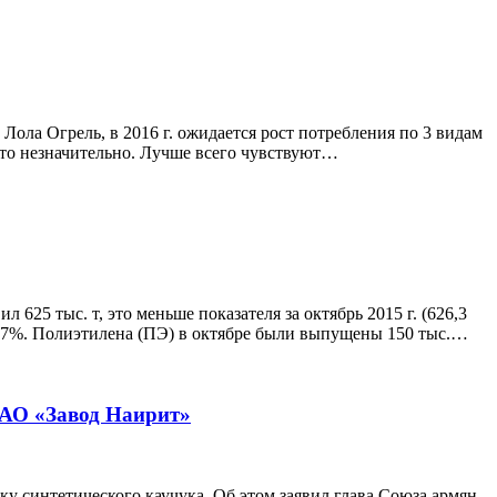
ола Огрель, в 2016 г. ожидается рост потребления по 3 видам
 то незначительно. Лучше всего чувствуют…
25 тыс. т, это меньше показателя за октябрь 2015 г. (626,3
ил 4,7%. Полиэтилена (ПЭ) в октябре были выпущены 150 тыс.…
ЗАО «Завод Наирит»
у синтетического каучука. Об этом заявил глава Союза армян