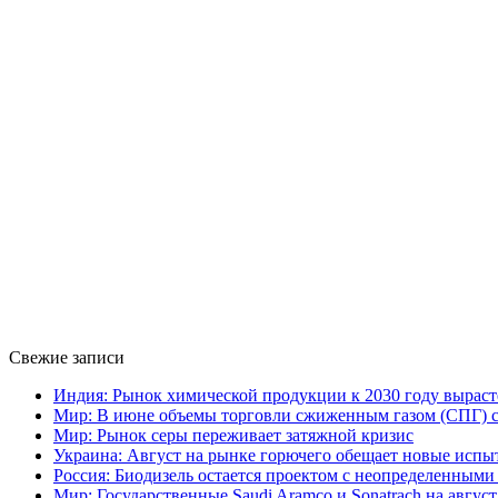
Свежие записи
Индия: Рынок химической продукции к 2030 году выраст
Мир: В июне объемы торговли сжиженным газом (СПГ) сн
Мир: Рынок серы переживает затяжной кризис
Украина: Август на рынке горючего обещает новые испы
Россия: Биодизель остается проектом с неопределенным
Мир: Государственные Saudi Aramco и Sonatrach на авгу