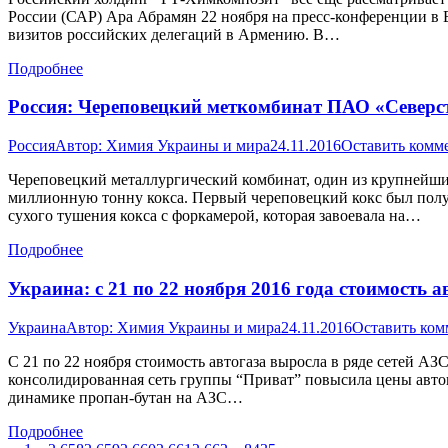
России (САР) Ара Абрамян 22 ноября на пресс-конференции в Е
визитов российских делегаций в Армению. В…
Подробнее
Россия: Череповецкий меткомбинат ПАО «Северс
Россия
Автор:
Химия Украины и мира
24.11.2016
Оставить комм
Череповецкий металлургический комбинат, один из крупнейших 
миллионную тонну кокса. Первый череповецкий кокс был получ
сухого тушения кокса с форкамерой, которая завоевала на…
Подробнее
Украина: с 21 по 22 ноября 2016 года стоимость 
Украина
Автор:
Химия Украины и мира
24.11.2016
Оставить ком
С 21 по 22 ноября стоимость автогаза выросла в ряде сетей 
консолидированная сеть группы “Приват” повысила цены автогаз
динамике пропан-бутан на АЗС…
Подробнее