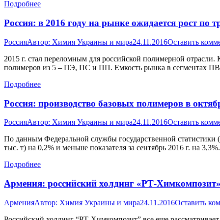
Подробнее
Россия: в 2016 году на рынке ожидается рост по 
Россия
Автор:
Химия Украины и мира
24.11.2016
Оставить комм
2015 г. стал переломным для российской полимерной отрасли.
полимеров из 5 – ПЭ, ПС и ПП. Емкость рынка в сегментах ПВХ
Подробнее
Россия: производство базовых полимеров в октябр
Россия
Автор:
Химия Украины и мира
24.11.2016
Оставить комм
По данным Федеральной службы государственной статистики (Рос
тыс. т) на 0,2% и меньше показателя за сентябрь 2016 г. на 3
Подробнее
Армения: российский холдинг «РТ-Химкомпозит» 
Армения
Автор:
Химия Украины и мира
24.11.2016
Оставить ко
Российский холдинг “РТ-Химкомпозит” все еще рассматривает 