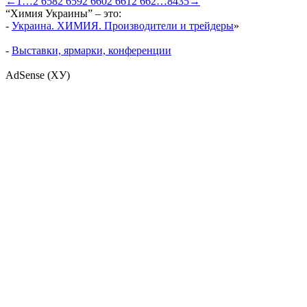
←
1
…
2 658
2 659
2 660
2 661
2 662
…
8435
→
“Химия Украины” – это:
-
Украина. ХИМИЯ. Производители и трейдеры
»
-
Выставки, ярмарки, конференции
AdSense (ХУ)