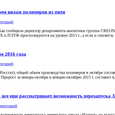
трем видам полимеров из пяти
ентарий
 Как сообщила директор департамента аналитики группы CREON Л
 и ПЭТФ прогнозируются на уровне 2015 г., а если и снизятся,
е 2016 года
ентарий
стат), общий объем производства полимеров в октябре составил 6
,3%. Прирост за январь-октябрь к январю-октябрю 2015 г. состав
все еще рассматривает возможность перезапуска 
мментарий
возможность перезапуска армянского завода «Наирит» по выпуск