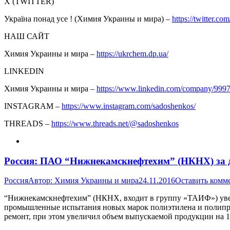
Х (TWITTER)
Україна понад усе ! (Химия Украины и мира) –
https://twitter.com
НАШ САЙТ
Химия Украины и мира –
https://ukrchem.dp.ua/
LINKEDIN
Химия Украины и мира –
https://www.linkedin.com/company/999
INSTAGRAM –
https://www.instagram.com/sadoshenkos/
THREADS –
https://www.threads.net/@sadoshenkos
Россия: ПАО “Нижнекамскнефтехим” (НКНХ) за де
Россия
Автор:
Химия Украины и мира
24.11.2016
Оставить комм
“Нижнекамскнефтехим” (НКНХ, входит в группу «ТАИФ») увели
промышленные испытания новых марок полиэтилена и полипроп
ремонт, при этом увеличил объем выпускаемой продукции на