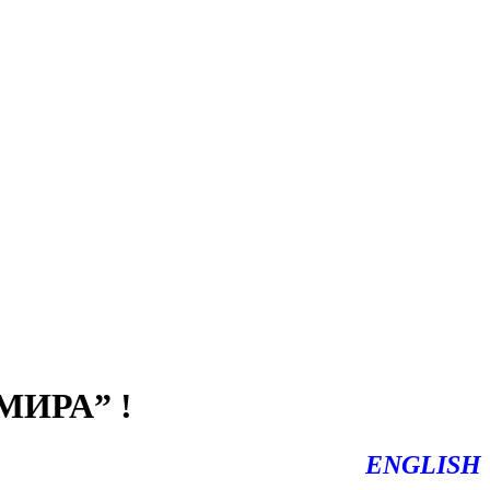
ИРА” !
ENGLISH