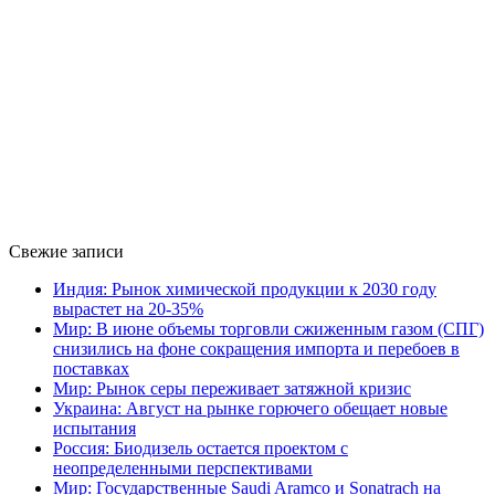
Свежие записи
Индия: Рынок химической продукции к 2030 году
вырастет на 20-35%
Мир: В июне объемы торговли сжиженным газом (СПГ)
снизились на фоне сокращения импорта и перебоев в
поставках
Мир: Рынок серы переживает затяжной кризис
Украина: Август на рынке горючего обещает новые
испытания
Россия: Биодизель остается проектом с
неопределенными перспективами
Мир: Государственные Saudi Aramco и Sonatrach на