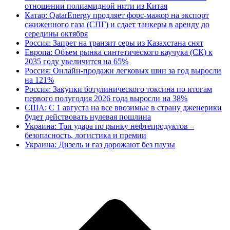
отношении полиамидной нити из Китая
Катар: QatarEnergy продляет форс-мажор на экспорт
сжиженного газа (СПГ) и сдает танкеры в аренду до
середины октября
Россия: Запрет на транзит серы из Казахстана снят
Европа: Объем рынка синтетического каучука (СК) к
2035 году увеличится на 65%
Россия: Онлайн-продажи легковых шин за год выросли
на 121%
Россия: Закупки ботулинического токсина по итогам
первого полугодия 2026 года выросли на 38%
США: С 1 августа на все ввозимые в страну дженерики
будет действовать нулевая пошлина
Украина: Три удара по рынку нефтепродуктов –
безопасность, логистика и премии
Украина: Дизель и газ дорожают без паузы
В