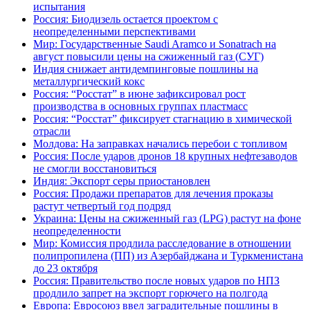
испытания
Россия: Биодизель остается проектом с
неопределенными перспективами
Мир: Государственные Saudi Aramco и Sonatrach на
август повысили цены на сжиженный газ (СУГ)
Индия снижает антидемпинговые пошлины на
металлургический кокс
Россия: “Росстат” в июне зафиксировал рост
производства в основных группах пластмасс
Россия: “Росстат” фиксирует стагнацию в химической
отрасли
Молдова: На заправках начались перебои с топливом
Россия: После ударов дронов 18 крупных нефтезаводов
не смогли восстановиться
Индия: Экспорт серы приостановлен
Россия: Продажи препаратов для лечения проказы
растут четвертый год подряд
Украина: Цены на сжиженный газ (LPG) растут на фоне
неопределенности
Мир: Комиссия продлила расследование в отношении
полипропилена (ПП) из Азербайджана и Туркменистана
до 23 октября
Россия: Правительство после новых ударов по НПЗ
продлило запрет на экспорт горючего на полгода
Европа: Евросоюз ввел заградительные пошлины в