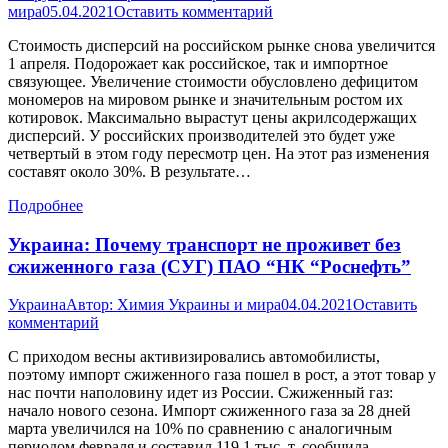
мира
05.04.2021
Оставить комментарий
Стоимость дисперсий на российском рынке снова увеличится
1 апреля. Подорожает как российское, так и импортное
связующее. Увеличение стоимости обусловлено дефицитом
мономеров на мировом рынке и значительным ростом их
котировок. Максимально вырастут цены акрилсодержащих
дисперсий. У российских производителей это будет уже
четвертый в этом году пересмотр цен. На этот раз изменения
составят около 30%. В результате…
Подробнее
Украина: Почему транспорт не проживет без
сжиженного газа (СУГ) ПАО “НК “Роснефть”
Украина
Автор:
Химия Украины и мира
04.04.2021
Оставить
комментарий
С приходом весны активизировались автомобилисты,
поэтому импорт сжиженного газа пошел в рост, а этот товар у
нас почти наполовину идет из России. Сжиженный газ:
начало нового сезона. Импорт сжиженного газа за 28 дней
марта увеличился на 10% по сравнению с аналогичным
периодом февраля и составил 119,1 тыс. т, сообщила