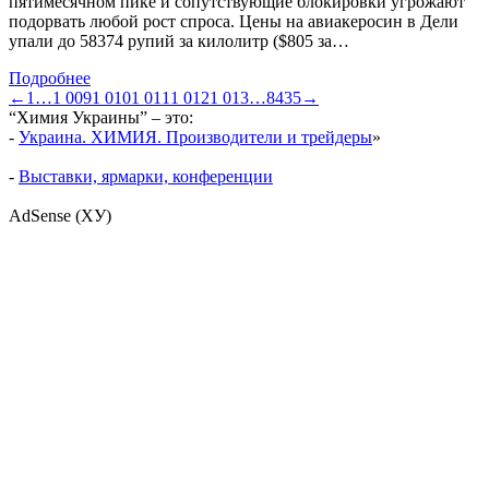
пятимесячном пике и сопутствующие блокировки угрожают
подорвать любой рост спроса. Цены на авиакеросин в Дели
упали до 58374 рупий за килолитр ($805 за…
Подробнее
←
1
…
1 009
1 010
1 011
1 012
1 013
…
8435
→
“Химия Украины” – это:
-
Украина. ХИМИЯ. Производители и трейдеры
»
-
Выставки, ярмарки, конференции
AdSense (ХУ)