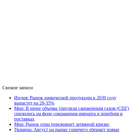
Свежие записи
Индия: Рынок химической продукции к 2030 году
вырастет на 20-35%
Мир: В июне объемы торговли сжиженным газом (СПГ)
снизились на фоне сокращения импорта и перебоев в
поставках
Мир: Рынок серы переживает затяжной кризис
Украина: Август на рынке горючего обещает новые