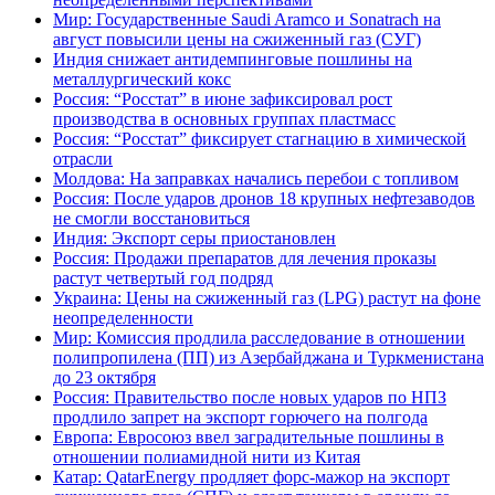
Мир: Государственные Saudi Aramco и Sonatrach на
август повысили цены на сжиженный газ (СУГ)
Индия снижает антидемпинговые пошлины на
металлургический кокс
Россия: “Росстат” в июне зафиксировал рост
производства в основных группах пластмасс
Россия: “Росстат” фиксирует стагнацию в химической
отрасли
Молдова: На заправках начались перебои с топливом
Россия: После ударов дронов 18 крупных нефтезаводов
не смогли восстановиться
Индия: Экспорт серы приостановлен
Россия: Продажи препаратов для лечения проказы
растут четвертый год подряд
Украина: Цены на сжиженный газ (LPG) растут на фоне
неопределенности
Мир: Комиссия продлила расследование в отношении
полипропилена (ПП) из Азербайджана и Туркменистана
до 23 октября
Россия: Правительство после новых ударов по НПЗ
продлило запрет на экспорт горючего на полгода
Европа: Евросоюз ввел заградительные пошлины в
отношении полиамидной нити из Китая
Катар: QatarEnergy продляет форс-мажор на экспорт