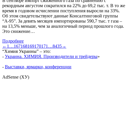
В сентябре импорт сжиженного газа по сравнению с
рекордным августом сократился на 22% до 69,2 тыс. т. В то же
время в годовом исчислении поступления выросли на 33%.
Об этом свидетельствуют данные Консалтинговой группы
“А-95”. За девять месяцев импортированы 590,7 тыс. т газа –
на 13,5% меньше, чем за аналогичный период прошлого года.
Это снижение…
Подробнее
←
1
…
167
168
169
170
171
…
8435
→
“Химия Украины” – это:
-
Украина. ХИМИЯ. Производители и трейдеры
»
-
Выставки, ярмарки, конференции
AdSense (ХУ)