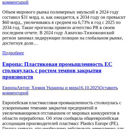
комментарий
Объем мирового рынка полимерных эмульсий в 2024 году
составил $31 млрд. и, как ожидается, к 2034 году он превысит
$60 млрд., увеличиваясь в среднем на 6,73% в год с 2025 по
2034 год. Такие прогнозы привело агентство PR в своем
последнем отчете. В 2024 году Азиатско-Тихоокеанский
регион занимал лидирующие позиции на глобальном рынке,
достигнув доли…
Подробнее
Европа: Пластиковая промышленность ЕС
столкнулась с ростом темпов закрытия
производств
Европа
Автор:
Химия Украины и мира
16.10.2025
Оставить
комментарий
Европейская пластмассовая промышленность столкнулась с
ускоренными темпами закрытия предприятий и
увеличивающимся отставанием от мировых конкурентов в
области переработки. Об этом сообщила общеевропейская
ассоциация производителей пластмасс Plastics Europe (PE).
Группа заявила, что необходимо действовать немедленно для