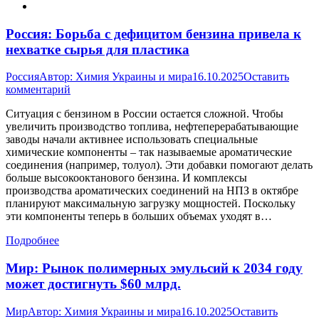
Россия: Борьба с дефицитом бензина привела к
нехватке сырья для пластика
Россия
Автор:
Химия Украины и мира
16.10.2025
Оставить
комментарий
Ситуация с бензином в России остается сложной. Чтобы
увеличить производство топлива, нефтеперерабатывающие
заводы начали активнее использовать специальные
химические компоненты – так называемые ароматические
соединения (например, толуол). Эти добавки помогают делать
больше высокооктанового бензина. И комплексы
производства ароматических соединений на НПЗ в октябре
планируют максимальную загрузку мощностей. Поскольку
эти компоненты теперь в больших объемах уходят в…
Подробнее
Мир: Рынок полимерных эмульсий к 2034 году
может достигнуть $60 млрд.
Мир
Автор:
Химия Украины и мира
16.10.2025
Оставить