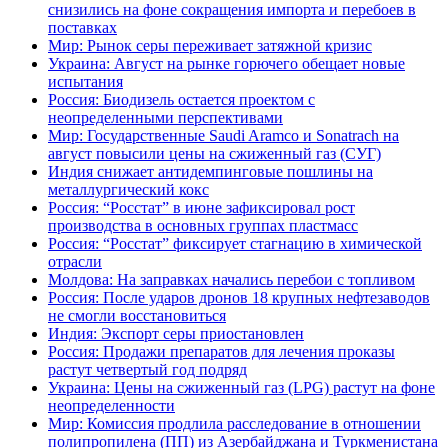
снизились на фоне сокращения импорта и перебоев в
поставках
Мир: Рынок серы переживает затяжной кризис
Украина: Август на рынке горючего обещает новые
испытания
Россия: Биодизель остается проектом с
неопределенными перспективами
Мир: Государственные Saudi Aramco и Sonatrach на
август повысили цены на сжиженный газ (СУГ)
Индия снижает антидемпинговые пошлины на
металлургический кокс
Россия: “Росстат” в июне зафиксировал рост
производства в основных группах пластмасс
Россия: “Росстат” фиксирует стагнацию в химической
отрасли
Молдова: На заправках начались перебои с топливом
Россия: После ударов дронов 18 крупных нефтезаводов
не смогли восстановиться
Индия: Экспорт серы приостановлен
Россия: Продажи препаратов для лечения проказы
растут четвертый год подряд
Украина: Цены на сжиженный газ (LPG) растут на фоне
неопределенности
Мир: Комиссия продлила расследование в отношении
полипропилена (ПП) из Азербайджана и Туркменистана