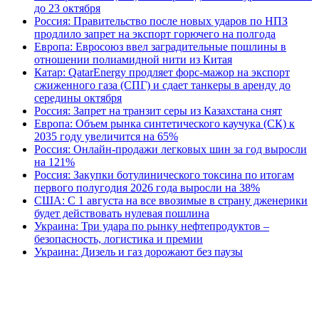
до 23 октября
Россия: Правительство после новых ударов по НПЗ
продлило запрет на экспорт горючего на полгода
Европа: Евросоюз ввел заградительные пошлины в
отношении полиамидной нити из Китая
Катар: QatarEnergy продляет форс-мажор на экспорт
сжиженного газа (СПГ) и сдает танкеры в аренду до
середины октября
Россия: Запрет на транзит серы из Казахстана снят
Европа: Объем рынка синтетического каучука (СК) к
2035 году увеличится на 65%
Россия: Онлайн-продажи легковых шин за год выросли
на 121%
Россия: Закупки ботулинического токсина по итогам
первого полугодия 2026 года выросли на 38%
США: С 1 августа на все ввозимые в страну дженерики
будет действовать нулевая пошлина
Украина: Три удара по рынку нефтепродуктов –
безопасность, логистика и премии
Украина: Дизель и газ дорожают без паузы
В