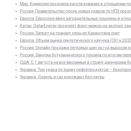
Мир: Комиссия продлила расследование в отношении по
Россия: Правительство после новых ударов по НПЗ продл
Европа: Евросоюз ввел заградительные пошлины в отно
Катар: QatarEnergy продляет форс-мажор на экспорт сжи
Россия: Запрет на транзит серы из Казахстана снят
Европа: Объем рынка синтетического каучука (СК) к 203
Россия: Онлайн-продажи легковых шин за год выросли 
Россия: Закупки ботулинического токсина по итогам пер
США: С 1 августа на все ввозимые в страну дженерики 
Украина: Три удара по рынку нефтепродуктов – безопасн
Украина: Дизель и газ дорожают без паузы
В