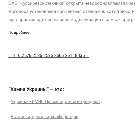
ОАО “Курскрезинотехника” открыта невозобновляемая кредит
договора установлена процентная ставка в 8,5% годовых. Р
предприятии идет серьезная модернизация в рамках прогр
Подробнее
←
1
…
6 257
6 258
6 259
6 260
6 261
…
8435
→
“Химия Украины” – это:
-
Украина. ХИМИЯ. Производители и трейдеры
»
-
Выставки, ярмарки, конференции