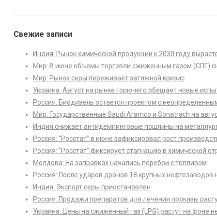
Свежие записи
Индия: Рынок химической продукции к 2030 году выраст
Мир: В июне объемы торговли сжиженным газом (СПГ) с
Мир: Рынок серы переживает затяжной кризис
Украина: Август на рынке горючего обещает новые исп
Россия: Биодизель остается проектом с неопределенны
Мир: Государственные Saudi Aramco и Sonatrach на авгу
Индия снижает антидемпинговые пошлины на металлург
Россия: “Росстат” в июне зафиксировал рост производст
Россия: “Росстат” фиксирует стагнацию в химической от
Молдова: На заправках начались перебои с топливом
Россия: После ударов дронов 18 крупных нефтезаводов 
Индия: Экспорт серы приостановлен
Россия: Продажи препаратов для лечения проказы раст
Украина: Цены на сжиженный газ (LPG) растут на фоне 