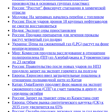
производства в основных группах пластмасс
Россия: “Росстат” фиксирует стагнацию в химической
отрасли
Молдова: На заправках начались перебои с топливом
Россия: После ударов дронов 18 крупных нефтезаводов
не смогли восстановиться
Индия: Экспорт серы приостановлен
Россия: Продажи препаратов для лечения проказы
растут четвертый год подряд
Украина: Цены на сжиженный газ (LPG) растут на фоне
неопределенности
Мир: Комиссия продлила расследование в отношении
полипропилена (ПП) из Азербайджана и Туркменистана
до 23 октября
Россия: Правительство после новых ударов по НПЗ
продлило запрет на экспорт горючего на полгода
Европа: Евросоюз ввел заградительные пошлины в
отношении полиамидной нити из Китая
Катар: QatarEnergy продляет форс-мажор на экспорт
сжиженного газа (СПГ) и сдает танкеры в аренду до
середины октября
Россия: Запрет на транзит серы из Казахстана снят
Европа: Объем рынка синтетического каучука (СК) к
2035 году увеличится на 65%
Россия: Онлайн-продажи легковых шин за год выросли