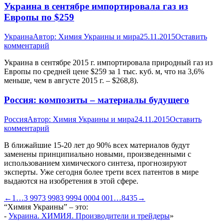
Украина в сентябре импортировала газ из
Европы по $259
Украина
Автор:
Химия Украины и мира
25.11.2015
Оставить
комментарий
Украина в сентябре 2015 г. импортировала природный газ из
Европы по средней цене $259 за 1 тыс. куб. м, что на 3,6%
меньше, чем в августе 2015 г. – $268,8).
Россия: композиты – материалы будущего
Россия
Автор:
Химия Украины и мира
24.11.2015
Оставить
комментарий
В ближайшие 15-20 лет до 90% всех материалов будут
заменены принципиально новыми, произведенными с
использованием химического синтеза, прогнозируют
эксперты. Уже сегодня более трети всех патентов в мире
выдаются на изобретения в этой сфере.
←
1
…
3 997
3 998
3 999
4 000
4 001
…
8435
→
“Химия Украины” – это:
-
Украина. ХИМИЯ. Производители и трейдеры
»