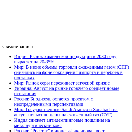
Свежие записи
Индия: Рынок химической продукции к 2030 году
вырастет на 20-35%
Мир: В июне объемы торговли сжиженным газом (СПГ)
снизились на фоне сокращения импорта и перебоев в
поставках
Мир: Рынок серы переживает затяжной кризис
Украина: Август на рынке горючего обещает новые
испытания
Россия: Биодизель остается проектом с
неопределенными перспективами
Мир: Государственные Saudi Aramco и Sonatrach на
август повысили цены на сжиженный газ (СУГ)
Индия снижает антидемпинговые пошлины на
металлургический кокс
Россия: “Росстат” в июне зафиксировал рост