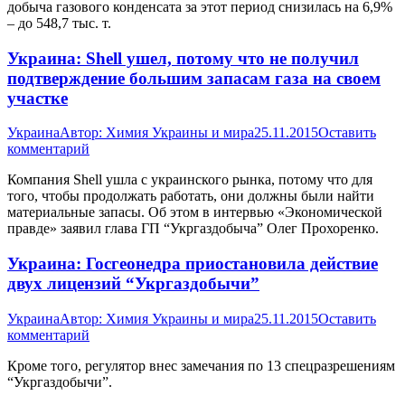
добыча газового конденсата за этот период снизилась на 6,9%
– до 548,7 тыс. т.
Украина: Shell ушел, потому что не получил
подтверждение большим запасам газа на своем
участке
Украина
Автор:
Химия Украины и мира
25.11.2015
Оставить
комментарий
Компания Shell ушла с украинского рынка, потому что для
того, чтобы продолжать работать, они должны были найти
материальные запасы. Об этом в интервью «Экономической
правде» заявил глава ГП “Укргаздобыча” Олег Прохоренко.
Украина: Госгеонедра приостановила действие
двух лицензий “Укргаздобычи”
Украина
Автор:
Химия Украины и мира
25.11.2015
Оставить
комментарий
Кроме того, регулятор внес замечания по 13 спецразрешениям
“Укргаздобычи”.