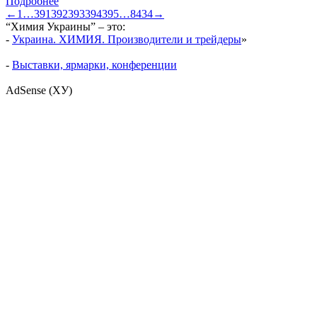
Подробнее
←
1
…
391
392
393
394
395
…
8434
→
“Химия Украины” – это:
-
Украина. ХИМИЯ. Производители и трейдеры
»
-
Выставки, ярмарки, конференции
AdSense (ХУ)