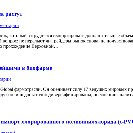
а растут
мментарий
ок, который затруднялся импортировать дополнительные объемы
вопрос: не перельют ли трейдеры рынок снова, не почувствовав
ало прохождение Верховной…
нейшими в биофарме
тарий
 Global фармотрасли. Он оценивает силу 17 ведущих мировых про
родуктов и недостаточно диверсифицированы, по мнению аналити
 импорт хлорированного поливинилхлорида (c-PV