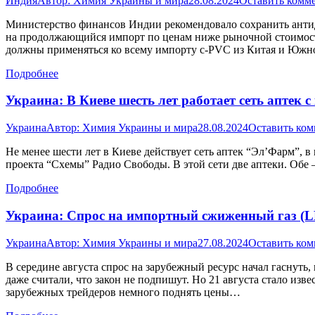
Индия
Автор:
Химия Украины и мира
28.08.2024
Оставить комм
Министерство финансов Индии рекомендовало сохранить ант
на продолжающийся импорт по ценам ниже рыночной стоимости,
должны применяться ко всему импорту c-PVC из Китая и Юж
Подробнее
Украина: В Киеве шесть лет работает сеть аптек 
Украина
Автор:
Химия Украины и мира
28.08.2024
Оставить ко
Не менее шести лет в Киеве действует сеть аптек “Эл’Фарм”,
проекта “Схемы” Радио Свободы. В этой сети две аптеки. Обе –
Подробнее
Украина: Спрос на импортный сжиженный газ (LP
Украина
Автор:
Химия Украины и мира
27.08.2024
Оставить ко
В середине августа спрос на зарубежный ресурс начал гаснуть
даже считали, что закон не подпишут. Но 21 августа стало изв
зарубежных трейдеров немного поднять цены…