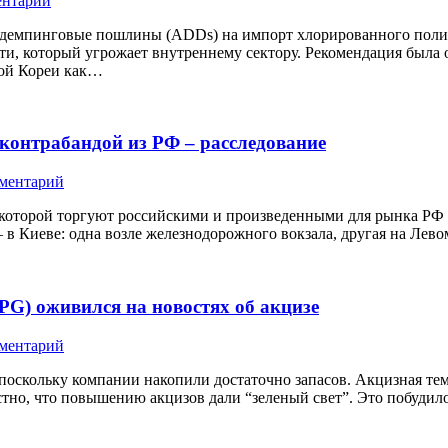
ентарий
идемпинговые пошлины (ADDs) на импорт хлорированного поли
 который угрожает внутреннему сектору. Рекомендация была опу
ной Кореи как…
с контрабандой из РФ – расследование
мментарий
 в которой торгуют российскими и произведенными для рынка РФ
 в Киеве: одна возле железнодорожного вокзала, другая на Лево
G) оживился на новостях об акцизе
мментарий
, поскольку компании накопили достаточно запасов. Акцизная т
естно, что повышению акцизов дали “зеленый свет”. Это побудило