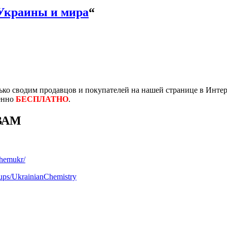
Украины и мира
“
ко сводим продавцов и покупателей на нашей странице в Интер
енно
БЕСПЛАТНО
.
ВАМ
chemukr/
ups/UkrainianChemistry