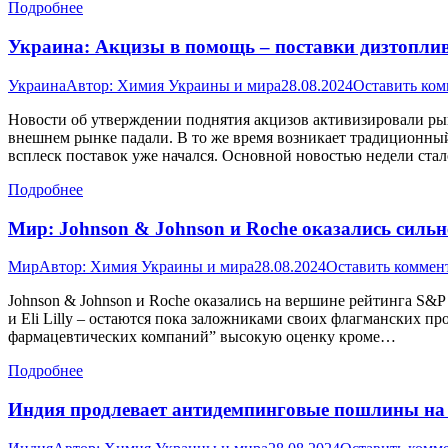
Подробнее
Украина: Акцизы в помощь – поставки дизтоплив
Украина
Автор:
Химия Украины и мира
28.08.2024
Оставить ко
Новости об утверждении поднятия акцизов активизировали рын
внешнем рынке падали. В то же время возникает традиционный 
всплеск поставок уже начался. Основной новостью недели ст
Подробнее
Мир: Johnson & Johnson и Roche оказались силь
Мир
Автор:
Химия Украины и мира
28.08.2024
Оставить коммен
Johnson & Johnson и Roche оказались на вершине рейтинга S&P
и Eli Lilly – остаются пока заложниками своих флагманских п
фармацевтических компаний” высокую оценку кроме…
Подробнее
Индия продлевает антидемпинговые пошлины на