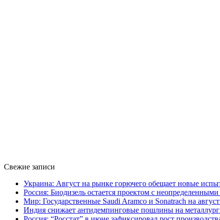
Свежие записи
Украина: Август на рынке горючего обещает новые испы
Россия: Биодизель остается проектом с неопределенным
Мир: Государственные Saudi Aramco и Sonatrach на авгу
Индия снижает антидемпинговые пошлины на металлург
Россия: “Росстат” в июне зафиксировал рост производств