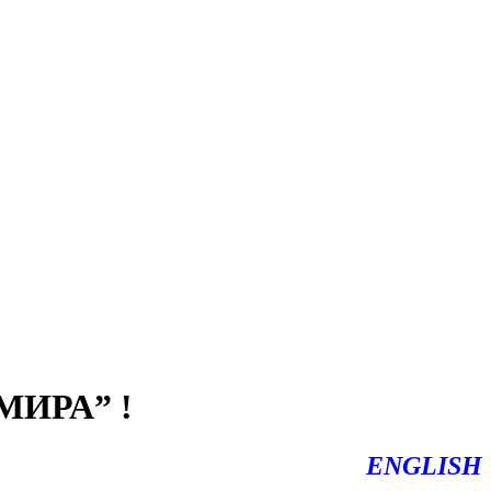
ИРА” !
ENGLISH