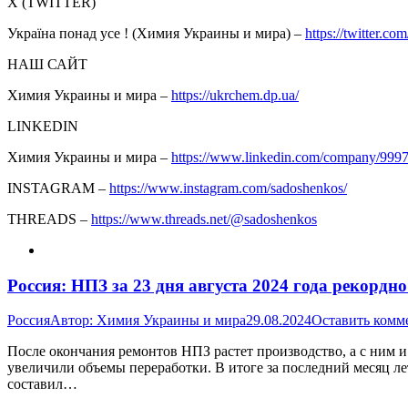
Х (TWITTER)
Україна понад усе ! (Химия Украины и мира) –
https://twitter.com
НАШ САЙТ
Химия Украины и мира –
https://ukrchem.dp.ua/
LINKEDIN
Химия Украины и мира –
https://www.linkedin.com/company/999
INSTAGRAM –
https://www.instagram.com/sadoshenkos/
THREADS –
https://www.threads.net/@sadoshenkos
Россия: НПЗ за 23 дня августа 2024 года рекордн
Россия
Автор:
Химия Украины и мира
29.08.2024
Оставить комм
После окончания ремонтов НПЗ растет производство, а с ним и
увеличили объемы переработки. В итоге за последний месяц лета
составил…