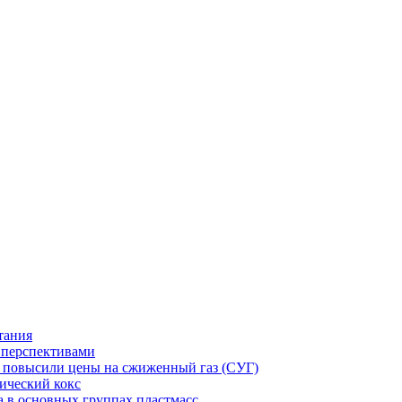
тания
и перспективами
ст повысили цены на сжиженный газ (СУГ)
ический кокс
а в основных группах пластмасс