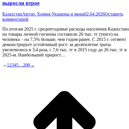
выросли втрое
Казахстан
Автор:
Химия Украины и мира
02.04.2026
Оставить
комментарий
По итогам 2025 г. среднегодовые расходы населения Казахстан
на товары личной гигиены составили 26 тыс. тг (тенге) на
человека – на 7,5% больше, чем годом ранее. С 2015 г. сегмент
демонстрирует устойчивый рост: за десятилетие траты
увеличились в 3,4 раза, с 7,6 тыс. тг в 2015 году до 26 тыс. тг в
2025-м. Наибольший прирост…
→
1
2
3
4
5
…
208
→
В