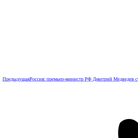
Предыдущая
Предыдущая
Россия: премьер-министр РФ Дмитрий Медведев с
запись: