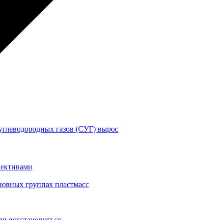
 углеводородных газов (СУГ) вырос
пективами
сновных группах пластмасс
ли восстановиться