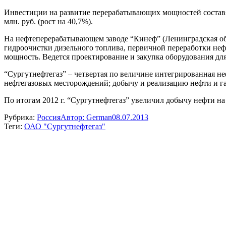
Инвестиции на развитие перерабатывающих мощностей составят п
млн. руб. (рост на 40,7%).
На нефтеперерабатывающем заводе “Кинеф” (Ленинградская обл
гидроочистки дизельного топлива, первичной переработки неф
мощность. Ведется проектирование и закупка оборудования дл
“Сургутнефтегаз” – четвертая по величине интегрированная не
нефтегазовых месторождений; добычу и реализацию нефти и газ
По итогам 2012 г. “Сургутнефтегаз” увеличил добычу нефти на 
Рубрика:
Россия
Автор:
German
08.07.2013
Теги:
ОАО "Сургутнефтегаз"
Навигация
по
записям