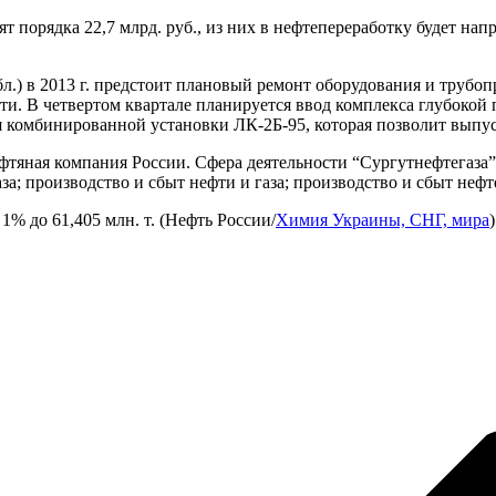
орядка 22,7 млрд. руб., из них в нефтепереработку будет направ
.) в 2013 г. предстоит плановый ремонт оборудования и трубо
ти. В четвертом квартале планируется ввод комплекса глубоко
я комбинированной установки ЛК-2Б-95, которая позволит выпус
фтяная компания России. Сфера деятельности “Сургутнефтегаза” 
а; производство и сбыт нефти и газа; производство и сбыт неф
1% до 61,405 млн. т. (Нефть России/
Химия Украины, СНГ, мира
)