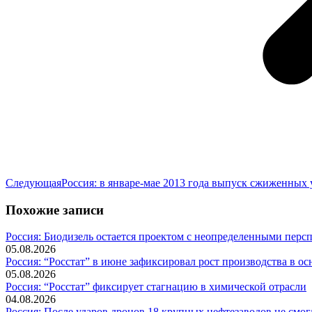
Следующая
Следующая
Россия: в январе-мае 2013 года выпуск сжиженных
запись:
Похожие записи
Россия: Биодизель остается проектом с неопределенными перс
05.08.2026
Россия: “Росстат” в июне зафиксировал рост производства в о
05.08.2026
Россия: “Росстат” фиксирует стагнацию в химической отрасли
04.08.2026
Россия: После ударов дронов 18 крупных нефтезаводов не смог